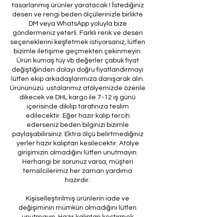
tasarlanmış ürünler yaratacak ! İstediğiniz
desen ve rengi beden ölçülerinizle birlikte
DM veya WhatsApp yoluyla bize
göndermeniz yeterli. Farklı renk ve desen
seçeneklerini keşfetmek istiyorsanız, lütfen
bizimle iletişime geçmekten çekinmeyin.
Ürün kumaş tüy vb değerler çabuk fiyat
değiştiğinden dolayı doğru fiyatlandırmayı
lütfen ekip arkadaşlarımıza danışarak alın.
Ürününüzü ustalarımız atölyemizde özenle
dikecek ve DHL kargo ile 7-12 iş günü
içerisinde dikilip tarafınıza teslim
edilecektir. Eğer hazır kalıp tercih
ederseniz beden bilginizi bizimle
paylaşabilirsiniz. Ektra ölçü belirtmediğiniz
yerler hazır kalıptan kesilecektir. Atölye
girişimizin olmadığını lütfen unutmayın.
Herhangi bir sorunuz varsa, müşteri
temsilcilerimiz her zaman yardıma
hazırdır.
Kişiselleştirilmiş ürünlerin iade ve
değişiminin mümkün olmadığını lütfen