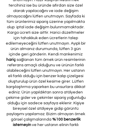
unutmayın. Hazır kalıptan kestirmek
tercihiniz ise bu üründe sıfırdan size özel
olarak yapılacağını ve iade değişim
olmayacağını lütfen unutmayın. Sayfada ki
tüm ürünlerimiz sipariş üzerine yapılmakta
olup iptal iade değişim bulunmamaktadır.
Kargo ücreti size aittir. Harici düzeltmeler
için tahakkuk eden ücretlerin talep
edilemeyeceğini lütfen unutmayın. Ayıplı bir
ürün almanız durumunda, lütfen 3 gün
içinde geri gönderin. Kendi mankenimiz
hariç
sağlanan tüm örnek ürün resimlerinin
referans amaçlı olduğunu ve ürünün farklı
olabileceğini lütfen unutmayın. Her ustanın
eli farklı olduğu için benzer kalıp çizelgesi
oluşturulup ürün özel kesime girer. Lütfen
karşılaştırma yaparken bu unsurlara dikkat
ediniz. Ürün yapıldıktan sonra atölyeden
çekime gider ve çekimler sipariş yoğunluğu
olduğu için sadece sayfaya eklenir. Kişiye
bireysel özel atölyeye gidip görüntü
paylaşımı yapılamaz. Bizim olmayan örnek
görsel çalışmalarında
%100 benzerlik
istemeyin
ve her ustanın elinin farklı