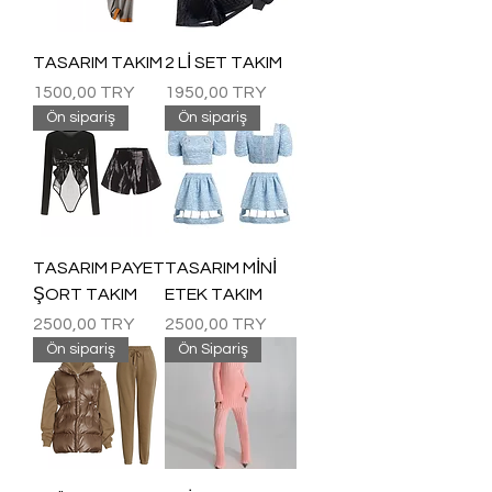
TASARIM TAKIM
2 Lİ SET TAKIM
Precio
Precio
1500,00 TRY
1950,00 TRY
Ön sipariş
Ön sipariş
TASARIM PAYET
TASARIM MİNİ
ŞORT TAKIM
ETEK TAKIM
Precio
Precio
2500,00 TRY
2500,00 TRY
Ön sipariş
Ön Sipariş