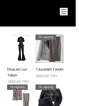
Ön sipariş
İthal Alt Üst
TASARIM TAKIM
Takım
Precio
2500,00 TRY
Precio
1850,00 TRY
Ön sipariş
Ön sipariş