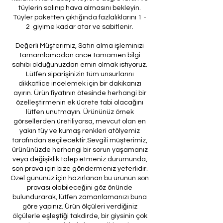
tüylerin salınıp hava almasını bekleyin.
Tüyler paketten çıktığında fazlalıklarını 1 -
2 giyime kadar atar ve sabitlenir.
Değerli Müşterimiz, Satın alma işleminizi
tamamlamadan önce tamamen bilgi
sahibi olduğunuzdan emin olmak istiyoruz.
Lütfen siparişinizin tüm unsurlarını
dikkatlice incelemek için bir dakikanızı
ayırın. Ürün fiyatının ötesinde herhangi bir
özelleştirmenin ek ücrete tabi olacağını
lütfen unutmayın. Ürününüz örnek
görsellerden üretiliyorsa, mevcut olan en
yakın tüy ve kumaş renkleri atölyemiz
tarafından seçilecektir.Sevgili müşterimiz,
ürününüzde herhangi bir sorun yaşamanız
veya değişiklik talep etmeniz durumunda,
son prova için bize göndermeniz yeterlidir.
Özel gününüz için hazırlanan bu ürünün son
provası olabileceğini göz önünde
bulundurarak, lütfen zamanlamanızı buna
göre yapınız. Ürün ölçüleri verdiğiniz
ölçülerle eşleştiği takdirde, bir giysinin çok