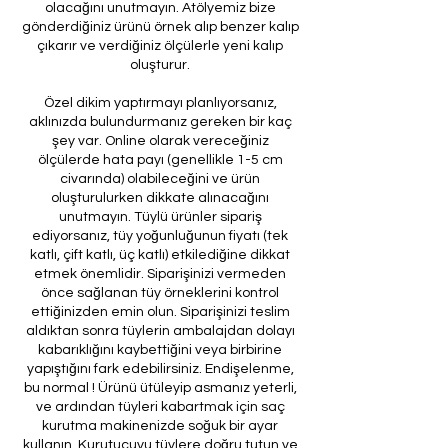
olacağını unutmayın. Atölyemiz bize
gönderdiğiniz ürünü örnek alıp benzer kalıp
çıkarır ve verdiğiniz ölçülerle yeni kalıp
oluşturur.
Özel dikim yaptırmayı planlıyorsanız,
aklınızda bulundurmanız gereken bir kaç
şey var. Online olarak vereceğiniz
ölçülerde hata payı (genellikle 1-5 cm
civarında) olabileceğini ve ürün
oluşturulurken dikkate alınacağını
unutmayın. Tüylü ürünler sipariş
ediyorsanız, tüy yoğunluğunun fiyatı (tek
katlı, çift katlı, üç katlı) etkilediğine dikkat
etmek önemlidir. Siparişinizi vermeden
önce sağlanan tüy örneklerini kontrol
ettiğinizden emin olun. Siparişinizi teslim
aldıktan sonra tüylerin ambalajdan dolayı
kabarıklığını kaybettiğini veya birbirine
yapıştığını fark edebilirsiniz. Endişelenme,
bu normal ! Ürünü ütüleyip asmanız yeterli,
ve ardından tüyleri kabartmak için saç
kurutma makinenizde soğuk bir ayar
kullanın. Kurutucuyu tüylere doğru tutun ve