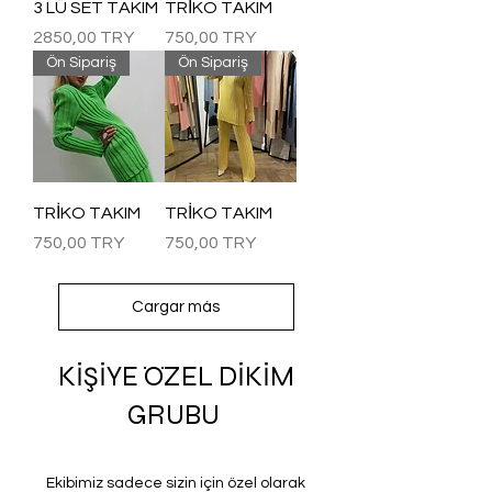
3 LÜ SET TAKIM
TRİKO TAKIM
Precio
Precio
2850,00 TRY
750,00 TRY
Ön Sipariş
Ön Sipariş
TRİKO TAKIM
TRİKO TAKIM
Precio
Precio
750,00 TRY
750,00 TRY
Cargar más
KİŞİYE ÖZEL DİKİM
GRUBU
Ekibimiz sadece sizin için özel olarak