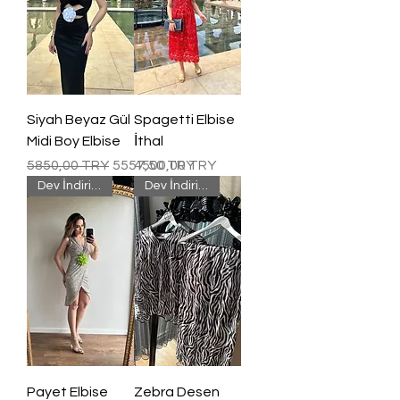
Siyah Beyaz Gül
Spagetti Elbise
Midi Boy Elbise
İthal
Precio
Precio de oferta
Precio
5850,00 TRY
5557,50 TRY
4500,00 TRY
Dev İndirim !!
Dev İndirim !!
Payet Elbise
Zebra Desen