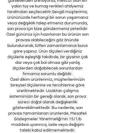
görsellerden üretiliyorsa, mevcut olan en
yakın tüy ve kumaş renkleri atölyemiz
tarafından seçilecektir.Sevgili müşterimiz,
ürününüzde herhangi bir sorun yaşamanız
veya değişiklik talep etmeniz durumunda,
son prova için bize göndermeniz yeterlidir.
Özel gününüz için hazırlanan bu ürünün son
provası olabileceğini göz önünde
bulundurarak, lütfen zamanlamanızı buna
göre yapınız. Ürün ölçüleri verdiğiniz
ölçülerle eşleştiği takdirde, bir giysinin çok
dar veya çok bol olması gibi yanlış
ölçülerden doğabilecek sorunlardan
firmamız sorumlu değildir.
Özel dikim ürünlerimiz, müşterilerimizin
bireysel ölçülerine ve tercihlerine göre
üretilmektedir. Uzaktan çalışma
sistemimizin bir gereği olarak, son prova
süreci doğal olarak değişkenlik
gösterebilmektedir. Bu nedenle, son
provası tamamlanan ürünlerde, Mesafeli
Sözleşmeler Yönetmeliği'nin 15/1/b
maddesi uyarınca, iade veya değişim
talebi kabul edilmemektedir.