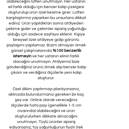
olabileceğini lütfen unutmayın. Her ustanın
eli farklı olduğu için benzer kalıp çizelgesi
oluşturulup ürün özel kesime girer. Lütfen
karşılaştırma yaparken bu unsurlara dikkat
ediniz. Ürün yapıldıktan sonra atölyeden
çekime gider ve çekimler sipariş yoğunluğu
olduğu için sadece sayfaya eklenir. Kişiye
bireysel özel atölyeye gidip görüntü
paylaşımı yapılamaz. Bizim olmayan örnek
görsel çalışmalarında
%100 benzerlik
istemeyin
ve her ustanın elinin farklı
olacağını unutmayın. Atölyemiz bize
gönderdiğiniz ürünü örnek alıp benzer kalıp
çıkarır ve verdiğiniz ölçülerle yeni kalıp
oluşturur.
Özel dikim yaptırmayı planlıyorsanız,
aklınızda bulundurmanız gereken bir kaç
şey var. Online olarak vereceğiniz
ölçülerde hata payı (genellikle 1-5 cm
civarında) olabileceğini ve ürün
oluşturulurken dikkate alınacağını
unutmayın. Tüylü ürünler sipariş
ediyorsanız, tüy yoğunluğunun fiyatı (tek