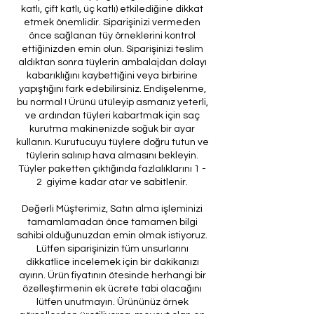
katlı, çift katlı, üç katlı) etkilediğine dikkat
etmek önemlidir. Siparişinizi vermeden
önce sağlanan tüy örneklerini kontrol
ettiğinizden emin olun. Siparişinizi teslim
aldıktan sonra tüylerin ambalajdan dolayı
kabarıklığını kaybettiğini veya birbirine
yapıştığını fark edebilirsiniz. Endişelenme,
bu normal ! Ürünü ütüleyip asmanız yeterli,
ve ardından tüyleri kabartmak için saç
kurutma makinenizde soğuk bir ayar
kullanın. Kurutucuyu tüylere doğru tutun ve
tüylerin salınıp hava almasını bekleyin.
Tüyler paketten çıktığında fazlalıklarını 1 -
2 giyime kadar atar ve sabitlenir.
Değerli Müşterimiz, Satın alma işleminizi
tamamlamadan önce tamamen bilgi
sahibi olduğunuzdan emin olmak istiyoruz.
Lütfen siparişinizin tüm unsurlarını
dikkatlice incelemek için bir dakikanızı
ayırın. Ürün fiyatının ötesinde herhangi bir
özelleştirmenin ek ücrete tabi olacağını
lütfen unutmayın. Ürününüz örnek