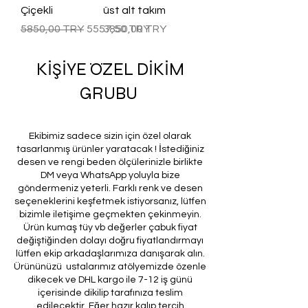
Çiçekli
üst alt takım
Precio
Precio de oferta
Precio
5850,00 TRY
5557,50 TRY
3850,00 TRY
KİŞİYE ÖZEL DİKİM
GRUBU
Ekibimiz sadece sizin için özel olarak
tasarlanmış ürünler yaratacak ! İstediğiniz
desen ve rengi beden ölçülerinizle birlikte
DM veya WhatsApp yoluyla bize
göndermeniz yeterli. Farklı renk ve desen
seçeneklerini keşfetmek istiyorsanız, lütfen
bizimle iletişime geçmekten çekinmeyin.
Ürün kumaş tüy vb değerler çabuk fiyat
değiştiğinden dolayı doğru fiyatlandırmayı
lütfen ekip arkadaşlarımıza danışarak alın.
Ürününüzü ustalarımız atölyemizde özenle
dikecek ve DHL kargo ile 7-12 iş günü
içerisinde dikilip tarafınıza teslim
edilecektir. Eğer hazır kalıp tercih