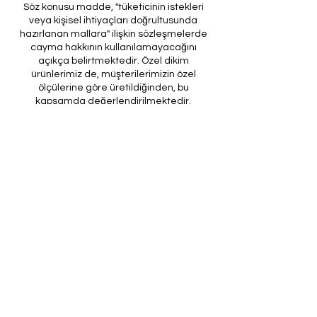
Söz konusu madde, "tüketicinin istekleri
veya kişisel ihtiyaçları doğrultusunda
hazırlanan mallara" ilişkin sözleşmelerde
cayma hakkının kullanılamayacağını
açıkça belirtmektedir. Özel dikim
ürünlerimiz de, müşterilerimizin özel
ölçülerine göre üretildiğinden, bu
kapsamda değerlendirilmektedir.
Amacımız, müşterilerimize kusursuz ve
beklentilerini tam olarak karşılayan özel
dikim ürünler sunmaktır. Ancak, üretim
sürecinin doğası ve yasal düzenlemeler
gereği, son provası yapılmış ürünlerde iade
veya değişim imkanı bulunmamaktadır. Bu
nedenle, sipariş verirken ölçülerin
doğruluğundan ve ürün detaylarının
eksiksiz olduğundan emin olunması önem
arz etmektedir.
Müşteri temsilcilerimizin tarafınıza
ileteceği kod ile son prova için ürünün
firmamıza gönderilmesi, özel tasarım
sürecinin nihai aşamasını teşkil
etmektedir. Bu son prova, ürünün
onaylanması ve nihai hale getirilmesi için