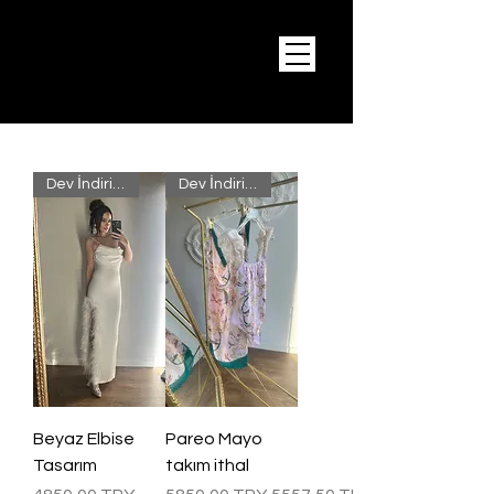
Dev İndirim !!
Dev İndirim !!
Beyaz Elbise
Pareo Mayo
Tasarım
takım ithal
Precio
Precio
Precio de oferta