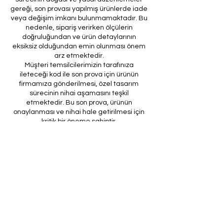
gereği, son provası yapılmış ürünlerde iade
veya değişim imkanı bulunmamaktadır. Bu
nedenle, sipariş verirken ölçülerin
doğruluğundan ve ürün detaylarının
eksiksiz olduğundan emin olunması önem
arz etmektedir.
Müşteri temsilcilerimizin tarafınıza
ileteceği kod ile son prova için ürünün
firmamıza gönderilmesi, özel tasarım
sürecinin nihai aşamasını teşkil
etmektedir. Bu son prova, ürünün
onaylanması ve nihai hale getirilmesi için
kritik bir öneme sahiptir.
Bu bağlamda, yasal haklarımız
çerçevesinde, son provaya gönderilmeyen
bir özel tasarım ürününün iadesi kabul
edilmemektedir. Müşterilerimizin, ürünün
son provasına gönderilmeden iade
talebinde bulunması durumunda, bu talep
karşılanmayacaktır.
Bu uygulamanın amacı, özel tasarım
sürecinin her aşamasında müşteri
memnuniyetini en üst düzeye çıkarmak ve