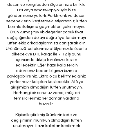
desen ve rengi beden ölçülerinizle birlikte
DM veya WhatsApp yoluyla bize
göndermeniz yeterli. Farklı renk ve desen
seçeneklerini keşfetmek istiyorsanız, lütfen
bizimle iletişime geçmekten çekinmeyin.
Ürün kumaş tüy vb değerler çabuk fiyat
değiştiğinden dolayı doğru fiyatlandırmayı
lütfen ekip arkadaşlarımıza danışarak alın.
Ürününüzü ustalarımız atölyemizde özenle
dikecek ve DHL kargo ile 7-12 iş günü
içerisinde dikilip tarafınıza teslim
edilecektir. Eğer hazır kalıp tercih
ederseniz beden bilginizi bizimle
paylaşabilirsiniz. Ektra ölçü belirtmediğiniz
yerler hazır kalıptan kesilecektir. Atölye
girişimizin olmadığını lütfen unutmayın.
Herhangi bir sorunuz varsa, müşteri
temsilcilerimiz her zaman yardıma
hazırdır.
Kişiselleştirilmiş ürünlerin iade ve
değişiminin mümkün olmadığını lütfen
unutmayın. Hazır kalıptan kestirmek