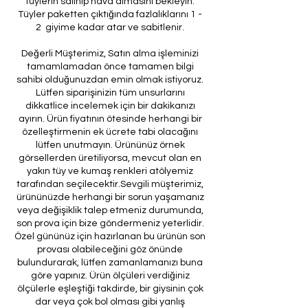
tüylerin salınıp hava almasını bekleyin.
Tüyler paketten çıktığında fazlalıklarını 1 -
2 giyime kadar atar ve sabitlenir.
Değerli Müşterimiz, Satın alma işleminizi
tamamlamadan önce tamamen bilgi
sahibi olduğunuzdan emin olmak istiyoruz.
Lütfen siparişinizin tüm unsurlarını
dikkatlice incelemek için bir dakikanızı
ayırın. Ürün fiyatının ötesinde herhangi bir
özelleştirmenin ek ücrete tabi olacağını
lütfen unutmayın. Ürününüz örnek
görsellerden üretiliyorsa, mevcut olan en
yakın tüy ve kumaş renkleri atölyemiz
tarafından seçilecektir.Sevgili müşterimiz,
ürününüzde herhangi bir sorun yaşamanız
veya değişiklik talep etmeniz durumunda,
son prova için bize göndermeniz yeterlidir.
Özel gününüz için hazırlanan bu ürünün son
provası olabileceğini göz önünde
bulundurarak, lütfen zamanlamanızı buna
göre yapınız. Ürün ölçüleri verdiğiniz
ölçülerle eşleştiği takdirde, bir giysinin çok
dar veya çok bol olması gibi yanlış