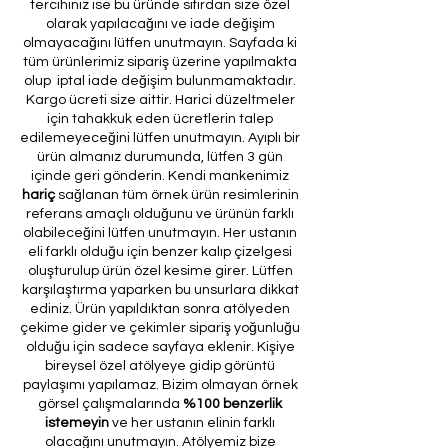
tercihiniz ise bu üründe sıfırdan size özel
olarak yapılacağını ve iade değişim
olmayacağını lütfen unutmayın. Sayfada ki
tüm ürünlerimiz sipariş üzerine yapılmakta
olup iptal iade değişim bulunmamaktadır.
Kargo ücreti size aittir. Harici düzeltmeler
için tahakkuk eden ücretlerin talep
edilemeyeceğini lütfen unutmayın. Ayıplı bir
ürün almanız durumunda, lütfen 3 gün
içinde geri gönderin. Kendi mankenimiz
hariç
sağlanan tüm örnek ürün resimlerinin
referans amaçlı olduğunu ve ürünün farklı
olabileceğini lütfen unutmayın. Her ustanın
eli farklı olduğu için benzer kalıp çizelgesi
oluşturulup ürün özel kesime girer. Lütfen
karşılaştırma yaparken bu unsurlara dikkat
ediniz. Ürün yapıldıktan sonra atölyeden
çekime gider ve çekimler sipariş yoğunluğu
olduğu için sadece sayfaya eklenir. Kişiye
bireysel özel atölyeye gidip görüntü
paylaşımı yapılamaz. Bizim olmayan örnek
görsel çalışmalarında
%100 benzerlik
istemeyin
ve her ustanın elinin farklı
olacağını unutmayın. Atölyemiz bize