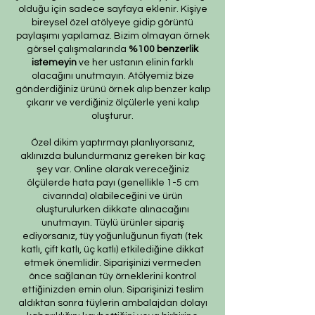
olduğu için sadece sayfaya eklenir. Kişiye
bireysel özel atölyeye gidip görüntü
paylaşımı yapılamaz. Bizim olmayan örnek
görsel çalışmalarında
%100 benzerlik
istemeyin
ve her ustanın elinin farklı
olacağını unutmayın. Atölyemiz bize
gönderdiğiniz ürünü örnek alıp benzer kalıp
çıkarır ve verdiğiniz ölçülerle yeni kalıp
oluşturur.
Özel dikim yaptırmayı planlıyorsanız,
aklınızda bulundurmanız gereken bir kaç
şey var. Online olarak vereceğiniz
ölçülerde hata payı (genellikle 1-5 cm
civarında) olabileceğini ve ürün
oluşturulurken dikkate alınacağını
unutmayın. Tüylü ürünler sipariş
ediyorsanız, tüy yoğunluğunun fiyatı (tek
katlı, çift katlı, üç katlı) etkilediğine dikkat
etmek önemlidir. Siparişinizi vermeden
önce sağlanan tüy örneklerini kontrol
ettiğinizden emin olun. Siparişinizi teslim
aldıktan sonra tüylerin ambalajdan dolayı