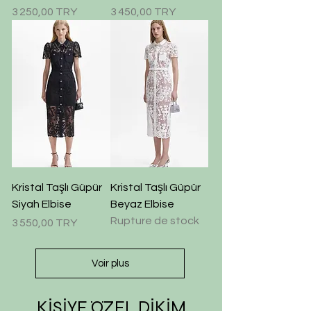
Prix
Prix
3 250,00 TRY
3 450,00 TRY
Kristal Taşlı Güpür
Kristal Taşlı Güpür
Siyah Elbise
Beyaz Elbise
Rupture de stock
Prix
3 550,00 TRY
Voir plus
KİŞİYE ÖZEL DİKİM