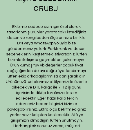
GRUBU
Ekibimiz sadece sizin için özel olarak
tasarlanmış ürünler yaratacak ! İstediğiniz
desen ve rengi beden ölçülerinizle birlikte
DM veya WhatsApp yoluyla bize
göndermeniz yeterli. Farklı renk ve desen
seçeneklerini keşfetmek istiyorsanız, lütfen
bizimle iletişime geçmekten çekinmeyin.
Ürün kumaş tüy vb değerler çabuk fiyat
değiştiğinden dolayı doğru fiyatlandırmayı
lütfen ekip arkadaşlarımıza danışarak alın.
Ürününüzü ustalarımız atölyemizde özenle
dikecek ve DHL kargo ile 7-12 iş günü
içerisinde dikilip tarafınıza teslim
edilecektir. Eğer hazır kalıp tercih
ederseniz beden bilginizi bizimle
paylaşabilirsiniz. Ektra ölçü belirtmediğiniz
yerler hazır kalıptan kesilecektir. Atölye
girişimizin olmadığını lütfen unutmayın.
Herhangi bir sorunuz varsa, müşteri