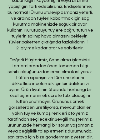
kabarıklığını kaybettiğini veya birbirine
yapıştığını fark edebilirsiniz. Endişelenme,
bu normal ! Ürünü ütüleyip asmanız yeterli,
ve ardından tüyleri kabartmak için saç
kurutma makinenizde soğuk bir ayar
kullanın. Kurutucuyu tüylere doğru tutun ve
tüylerin salınıp hava almasını bekleyin.
Tüyler paketten çıktığında fazlalıklarını 1 -
2 giyime kadar atar ve sabitlenir.
Değerli Müşterimiz, Satın alma işleminizi
tamamlamadan önce tamamen bilgi
sahibi olduğunuzdan emin olmak istiyoruz.
Lütfen siparişinizin tüm unsurlarını
dikkatlice incelemek için bir dakikanızı
ayırın. Ürün fiyatının ötesinde herhangi bir
özelleştirmenin ek ücrete tabi olacağını
lütfen unutmayın. Ürününüz örnek
görsellerden üretiliyorsa, mevcut olan en
yakın tüy ve kumaş renkleri atölyemiz
tarafından seçilecektir.Sevgili müşterimiz,
ürününüzde herhangi bir sorun yaşamanız
veya değişiklik talep etmeniz durumunda,
son prova için bize göndermeniz yeterlidir.