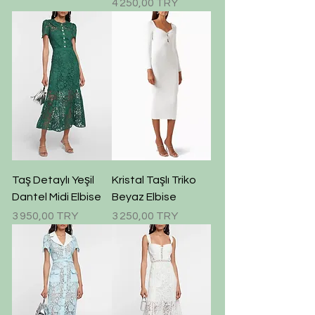
Prix
4 250,00 TRY
Taş Detaylı Yeşil
Kristal Taşlı Triko
Dantel Midi Elbise
Beyaz Elbise
Prix
Prix
3 950,00 TRY
3 250,00 TRY