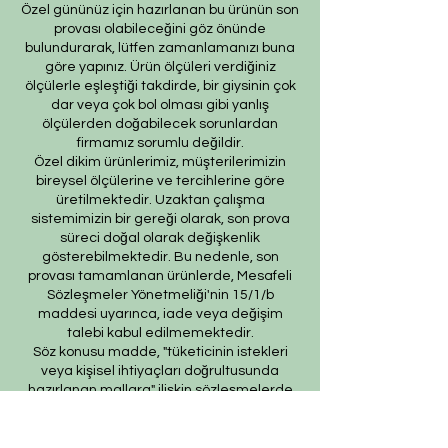
Özel gününüz için hazırlanan bu ürünün son
provası olabileceğini göz önünde
bulundurarak, lütfen zamanlamanızı buna
göre yapınız. Ürün ölçüleri verdiğiniz
ölçülerle eşleştiği takdirde, bir giysinin çok
dar veya çok bol olması gibi yanlış
ölçülerden doğabilecek sorunlardan
firmamız sorumlu değildir.
Özel dikim ürünlerimiz, müşterilerimizin
bireysel ölçülerine ve tercihlerine göre
üretilmektedir. Uzaktan çalışma
sistemimizin bir gereği olarak, son prova
süreci doğal olarak değişkenlik
gösterebilmektedir. Bu nedenle, son
provası tamamlanan ürünlerde, Mesafeli
Sözleşmeler Yönetmeliği'nin 15/1/b
maddesi uyarınca, iade veya değişim
talebi kabul edilmemektedir.
Söz konusu madde, "tüketicinin istekleri
veya kişisel ihtiyaçları doğrultusunda
hazırlanan mallara" ilişkin sözleşmelerde
cayma hakkının kullanılamayacağını
açıkça belirtmektedir. Özel dikim
ürünlerimiz de, müşterilerimizin özel