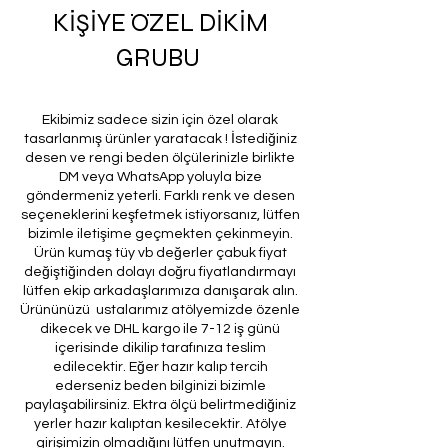
KİŞİYE ÖZEL DİKİM
GRUBU
Ekibimiz sadece sizin için özel olarak
tasarlanmış ürünler yaratacak ! İstediğiniz
desen ve rengi beden ölçülerinizle birlikte
DM veya WhatsApp yoluyla bize
göndermeniz yeterli. Farklı renk ve desen
seçeneklerini keşfetmek istiyorsanız, lütfen
bizimle iletişime geçmekten çekinmeyin.
Ürün kumaş tüy vb değerler çabuk fiyat
değiştiğinden dolayı doğru fiyatlandırmayı
lütfen ekip arkadaşlarımıza danışarak alın.
Ürününüzü ustalarımız atölyemizde özenle
dikecek ve DHL kargo ile 7-12 iş günü
içerisinde dikilip tarafınıza teslim
edilecektir. Eğer hazır kalıp tercih
ederseniz beden bilginizi bizimle
paylaşabilirsiniz. Ektra ölçü belirtmediğiniz
yerler hazır kalıptan kesilecektir. Atölye
girişimizin olmadığını lütfen unutmayın.