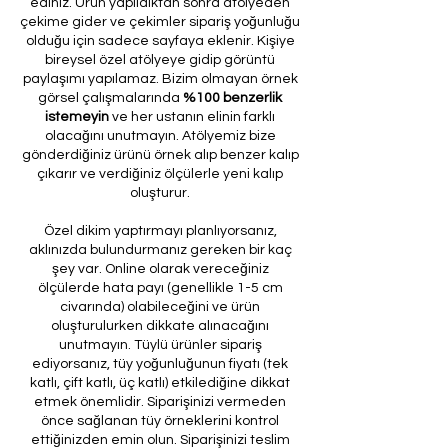
ediniz. Ürün yapıldıktan sonra atölyeden
çekime gider ve çekimler sipariş yoğunluğu
olduğu için sadece sayfaya eklenir. Kişiye
bireysel özel atölyeye gidip görüntü
paylaşımı yapılamaz. Bizim olmayan örnek
görsel çalışmalarında
%100 benzerlik
istemeyin
ve her ustanın elinin farklı
olacağını unutmayın. Atölyemiz bize
gönderdiğiniz ürünü örnek alıp benzer kalıp
çıkarır ve verdiğiniz ölçülerle yeni kalıp
oluşturur.
Özel dikim yaptırmayı planlıyorsanız,
aklınızda bulundurmanız gereken bir kaç
şey var. Online olarak vereceğiniz
ölçülerde hata payı (genellikle 1-5 cm
civarında) olabileceğini ve ürün
oluşturulurken dikkate alınacağını
unutmayın. Tüylü ürünler sipariş
ediyorsanız, tüy yoğunluğunun fiyatı (tek
katlı, çift katlı, üç katlı) etkilediğine dikkat
etmek önemlidir. Siparişinizi vermeden
önce sağlanan tüy örneklerini kontrol
ettiğinizden emin olun. Siparişinizi teslim