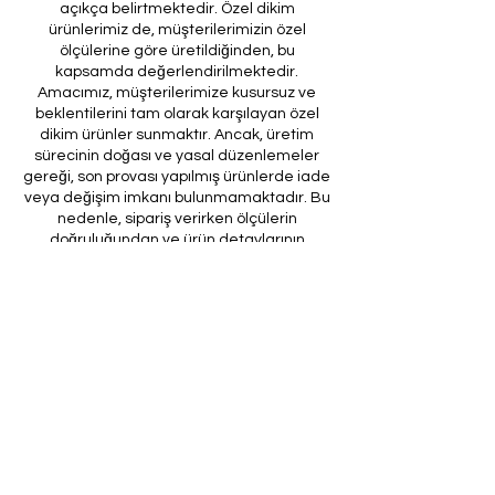
açıkça belirtmektedir. Özel dikim
ürünlerimiz de, müşterilerimizin özel
ölçülerine göre üretildiğinden, bu
kapsamda değerlendirilmektedir.
Amacımız, müşterilerimize kusursuz ve
beklentilerini tam olarak karşılayan özel
dikim ürünler sunmaktır. Ancak, üretim
sürecinin doğası ve yasal düzenlemeler
gereği, son provası yapılmış ürünlerde iade
veya değişim imkanı bulunmamaktadır. Bu
nedenle, sipariş verirken ölçülerin
doğruluğundan ve ürün detaylarının
eksiksiz olduğundan emin olunması önem
arz etmektedir.
Müşteri temsilcilerimizin tarafınıza
ileteceği kod ile son prova için ürünün
firmamıza gönderilmesi, özel tasarım
sürecinin nihai aşamasını teşkil
etmektedir. Bu son prova, ürünün
onaylanması ve nihai hale getirilmesi için
kritik bir öneme sahiptir.
Bu bağlamda, yasal haklarımız
çerçevesinde, son provaya gönderilmeyen
bir özel tasarım ürününün iadesi kabul