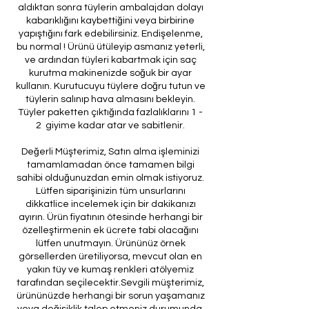
aldıktan sonra tüylerin ambalajdan dolayı
kabarıklığını kaybettiğini veya birbirine
yapıştığını fark edebilirsiniz. Endişelenme,
bu normal ! Ürünü ütüleyip asmanız yeterli,
ve ardından tüyleri kabartmak için saç
kurutma makinenizde soğuk bir ayar
kullanın. Kurutucuyu tüylere doğru tutun ve
tüylerin salınıp hava almasını bekleyin.
Tüyler paketten çıktığında fazlalıklarını 1 -
2 giyime kadar atar ve sabitlenir.
Değerli Müşterimiz, Satın alma işleminizi
tamamlamadan önce tamamen bilgi
sahibi olduğunuzdan emin olmak istiyoruz.
Lütfen siparişinizin tüm unsurlarını
dikkatlice incelemek için bir dakikanızı
ayırın. Ürün fiyatının ötesinde herhangi bir
özelleştirmenin ek ücrete tabi olacağını
lütfen unutmayın. Ürününüz örnek
görsellerden üretiliyorsa, mevcut olan en
yakın tüy ve kumaş renkleri atölyemiz
tarafından seçilecektir.Sevgili müşterimiz,
ürününüzde herhangi bir sorun yaşamanız
veya değişiklik talep etmeniz durumunda,