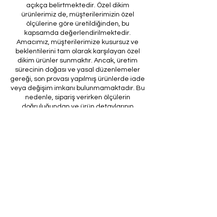
açıkça belirtmektedir. Özel dikim
ürünlerimiz de, müşterilerimizin özel
ölçülerine göre üretildiğinden, bu
kapsamda değerlendirilmektedir.
Amacımız, müşterilerimize kusursuz ve
beklentilerini tam olarak karşılayan özel
dikim ürünler sunmaktır. Ancak, üretim
sürecinin doğası ve yasal düzenlemeler
gereği, son provası yapılmış ürünlerde iade
veya değişim imkanı bulunmamaktadır. Bu
nedenle, sipariş verirken ölçülerin
doğruluğundan ve ürün detaylarının
eksiksiz olduğundan emin olunması önem
arz etmektedir.
Müşteri temsilcilerimizin tarafınıza
ileteceği kod ile son prova için ürünün
firmamıza gönderilmesi, özel tasarım
sürecinin nihai aşamasını teşkil
etmektedir. Bu son prova, ürünün
onaylanması ve nihai hale getirilmesi için
kritik bir öneme sahiptir.
Bu bağlamda, yasal haklarımız
çerçevesinde, son provaya gönderilmeyen
bir özel tasarım ürününün iadesi kabul