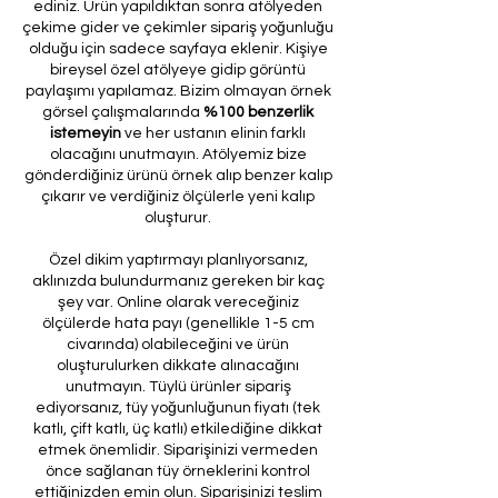
ediniz. Ürün yapıldıktan sonra atölyeden
çekime gider ve çekimler sipariş yoğunluğu
olduğu için sadece sayfaya eklenir. Kişiye
bireysel özel atölyeye gidip görüntü
paylaşımı yapılamaz. Bizim olmayan örnek
görsel çalışmalarında
%100 benzerlik
istemeyin
ve her ustanın elinin farklı
olacağını unutmayın. Atölyemiz bize
gönderdiğiniz ürünü örnek alıp benzer kalıp
çıkarır ve verdiğiniz ölçülerle yeni kalıp
oluşturur.
Özel dikim yaptırmayı planlıyorsanız,
aklınızda bulundurmanız gereken bir kaç
şey var. Online olarak vereceğiniz
ölçülerde hata payı (genellikle 1-5 cm
civarında) olabileceğini ve ürün
oluşturulurken dikkate alınacağını
unutmayın. Tüylü ürünler sipariş
ediyorsanız, tüy yoğunluğunun fiyatı (tek
katlı, çift katlı, üç katlı) etkilediğine dikkat
etmek önemlidir. Siparişinizi vermeden
önce sağlanan tüy örneklerini kontrol
ettiğinizden emin olun. Siparişinizi teslim