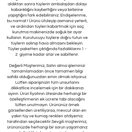
aldıktan sonra tüylerin ambalajdan dolayı
kabarıklığını kaybettiğini veya birbirine
yapıştığını fark edebilirsiniz. Endişelenme,
bu normal ! Ürünü ütüleyip asmanız yeterli,
ve ardından tüyleri kabartmak için saç
kurutma makinenizde soğuk bir ayar
kullanın. Kurutucuyu tüylere doğru tutun ve
tüylerin salınıp hava almasını bekleyin.
Tüyler paketten çıktığında fazlalıklarını 1 -
2 giyime kadar atar ve sabitlenir.
Değerli Müşterimiz, Satın alma işleminizi
tamamlamadan önce tamamen bilgi
sahibi olduğunuzdan emin olmak istiyoruz.
Lütfen siparişinizin tüm unsurlarını
dikkatlice incelemek için bir dakikanızı
ayırın. Ürün fiyatının ötesinde herhangi bir
özelleştirmenin ek ücrete tabi olacağını
lütfen unutmayın. Ürününüz örnek
görsellerden üretiliyorsa, mevcut olan en
yakın tüy ve kumaş renkleri atölyemiz
tarafından seçilecektir.Sevgili müşterimiz,
ürününüzde herhangi bir sorun yaşamanız