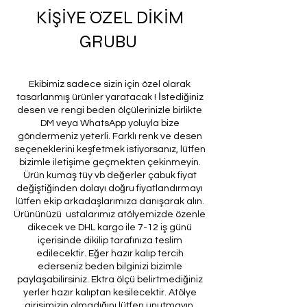
KİŞİYE ÖZEL DİKİM
GRUBU
Ekibimiz sadece sizin için özel olarak
tasarlanmış ürünler yaratacak ! İstediğiniz
desen ve rengi beden ölçülerinizle birlikte
DM veya WhatsApp yoluyla bize
göndermeniz yeterli. Farklı renk ve desen
seçeneklerini keşfetmek istiyorsanız, lütfen
bizimle iletişime geçmekten çekinmeyin.
Ürün kumaş tüy vb değerler çabuk fiyat
değiştiğinden dolayı doğru fiyatlandırmayı
lütfen ekip arkadaşlarımıza danışarak alın.
Ürününüzü ustalarımız atölyemizde özenle
dikecek ve DHL kargo ile 7-12 iş günü
içerisinde dikilip tarafınıza teslim
edilecektir. Eğer hazır kalıp tercih
ederseniz beden bilginizi bizimle
paylaşabilirsiniz. Ektra ölçü belirtmediğiniz
yerler hazır kalıptan kesilecektir. Atölye
girişimizin olmadığını lütfen unutmayın.