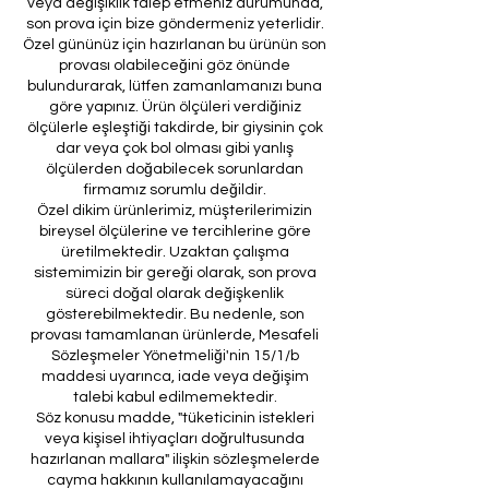
veya değişiklik talep etmeniz durumunda,
son prova için bize göndermeniz yeterlidir.
Özel gününüz için hazırlanan bu ürünün son
provası olabileceğini göz önünde
bulundurarak, lütfen zamanlamanızı buna
göre yapınız. Ürün ölçüleri verdiğiniz
ölçülerle eşleştiği takdirde, bir giysinin çok
dar veya çok bol olması gibi yanlış
ölçülerden doğabilecek sorunlardan
firmamız sorumlu değildir.
Özel dikim ürünlerimiz, müşterilerimizin
bireysel ölçülerine ve tercihlerine göre
üretilmektedir. Uzaktan çalışma
sistemimizin bir gereği olarak, son prova
süreci doğal olarak değişkenlik
gösterebilmektedir. Bu nedenle, son
provası tamamlanan ürünlerde, Mesafeli
Sözleşmeler Yönetmeliği'nin 15/1/b
maddesi uyarınca, iade veya değişim
talebi kabul edilmemektedir.
Söz konusu madde, "tüketicinin istekleri
veya kişisel ihtiyaçları doğrultusunda
hazırlanan mallara" ilişkin sözleşmelerde
cayma hakkının kullanılamayacağını