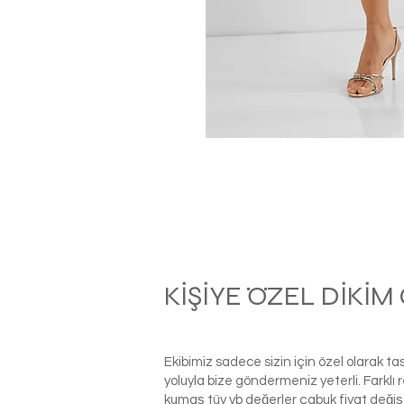
KİŞİYE ÖZEL DİKİ
Ekibimiz sadece sizin için özel olarak t
yoluyla bize göndermeniz yeterli. Farkl
kumaş tüy vb değerler çabuk fiyat değiş