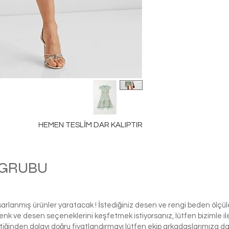
HEMEN TESLİM DAR KALIPTIR
M GRUBU
كرة
asarlanmış ürünler yaratacak ! İstediğiniz desen ve rengi beden ölçü
ı renk ve desen seçeneklerini keşfetmek istiyorsanız, lütfen biziml
tiğinden dolayı doğru fiyatlandırmayı lütfen ekip arkadaşlarımıza d