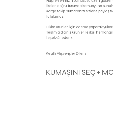
Müşterilerimizin bu hususa özen gösterme
ilkeleri doğrultusunda kamuoyuna sunul
Kargo takip numaranızı sizlerle paylaş
tutulamaz.
Dikim ürünleri için ödeme yaparak yukarı
Teslim aldığınız ürünler ile ilgili herhan
teşekkür ederiz.
Keyifli Alışverişler Dileriz
KUMAŞINI SEÇ + M