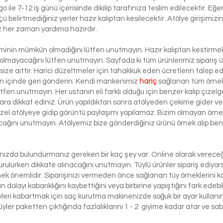
le 7-12 iş günü içerisinde dikilip tarafınıza teslim edilecektir. Eğe
 ölçü belirtmediğiniz yerler hazır kalıptan kesilecektir. Atölye girişim
iz her zaman yardıma hazırdır.
şiminin mümkün olmadığını lütfen unutmayın. Hazır kalıptan kestirmek 
 olmayacağını lütfen unutmayın. Sayfada ki tüm ürünlerimiz sipariş ü
ze aittir. Harici düzeltmeler için tahakkuk eden ücretlerin talep e
ün içinde geri gönderin. Kendi mankenimiz
hariç
sağlanan tüm örnek 
ütfen unutmayın. Her ustanın eli farklı olduğu için benzer kalıp çizelg
ra dikkat ediniz. Ürün yapıldıktan sonra atölyeden çekime gider ve 
 özel atölyeye gidip görüntü paylaşımı yapılamaz. Bizim olmayan örn
lacağını unutmayın. Atölyemiz bize gönderdiğiniz ürünü örnek alıp benze
lınızda bulundurmanız gereken bir kaç şey var. Online olarak vereceği
urulurken dikkate alınacağını unutmayın. Tüylü ürünler sipariş ediyorsa
etmek önemlidir. Siparişinizi vermeden önce sağlanan tüy örneklerini ko
 dolayı kabarıklığını kaybettiğini veya birbirine yapıştığını fark edeb
yleri kabartmak için saç kurutma makinenizde soğuk bir ayar kullanı
üyler paketten çıktığında fazlalıklarını 1 - 2 giyime kadar atar ve sabi