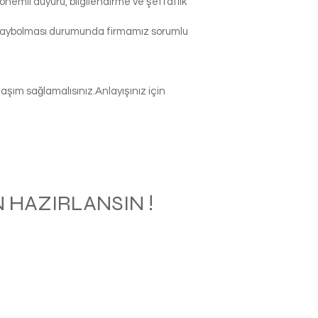
nemli duyuru, bilgilendirme ve şeffaflık
p kaybolması durumunda firmamız sorumlu
şım sağlamalısınız.Anlayışınız için
 HAZIRLANSIN !