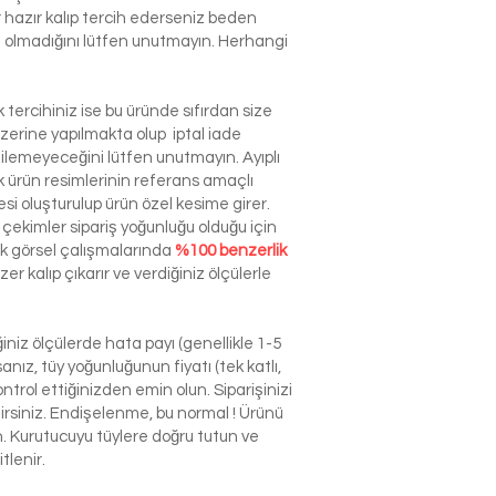
r hazır kalıp tercih ederseniz beden
izin olmadığını lütfen unutmayın. Herhangi
tercihiniz ise bu üründe sıfırdan size
zerine yapılmakta olup iptal iade
dilemeyeceğini lütfen unutmayın. Ayıplı
ürün resimlerinin referans amaçlı
esi oluşturulup ürün özel kesime girer.
çekimler sipariş yoğunluğu olduğu için
ek görsel çalışmalarında
%100 benzerlik
r kalıp çıkarır ve verdiğiniz ölçülerle
niz ölçülerde hata payı (genellikle 1-5
nız, tüy yoğunluğunun fiyatı (tek katlı,
ntrol ettiğinizden emin olun. Siparişinizi
ilirsiniz. Endişelenme, bu normal ! Ürünü
n. Kurutucuyu tüylere doğru tutun ve
tlenir.