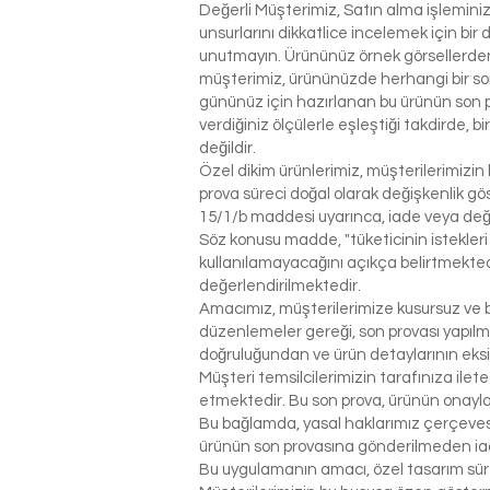
Değerli Müşterimiz, Satın alma işlemin
unsurlarını dikkatlice incelemek için bir 
unutmayın. Ürününüz örnek görsellerden 
müşterimiz, ürününüzde herhangi bir so
gününüz için hazırlanan bu ürünün son p
verdiğiniz ölçülerle eşleştiği takdirde, 
değildir.
Özel dikim ürünlerimiz, müşterilerimizin 
prova süreci doğal olarak değişkenlik g
15/1/b maddesi uyarınca, iade veya değ
Söz konusu madde, "tüketicinin istekleri
kullanılamayacağını açıkça belirtmektedi
değerlendirilmektedir.
Amacımız, müşterilerimize kusursuz ve be
düzenlemeler gereği, son provası yapılm
doğruluğundan ve ürün detaylarının eks
Müşteri temsilcilerimizin tarafınıza ilet
etmektedir. Bu son prova, ürünün onaylanm
Bu bağlamda, yasal haklarımız çerçeves
ürünün son provasına gönderilmeden ia
Bu uygulamanın amacı, özel tasarım sür