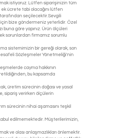
k istiyoruz. Lütfen siparişinizin tüm
n ek ücrete tabi olacağını lütfen
arafından seçilecektir.Sevgili
çin bize göndermeniz yeterlidir. Özel
 buna göre yapınız. Ürün ölçüleri
lecek sorunlardan firmamız sorumlu
şma sistemimizin bir gereği olarak, son
Mesafeli Sözleşmeler Yönetmeliği'nin
sözleşmelerde cayma hakkının
 üretildiğinden, bu kapsamda
ak, üretim sürecinin doğası ve yasal
sipariş verirken ölçülerin
rım sürecinin nihai aşamasını teşkil
abul edilmemektedir. Müşterilerimizin,
k ve olası anlaşmazlıkları önlemektir.