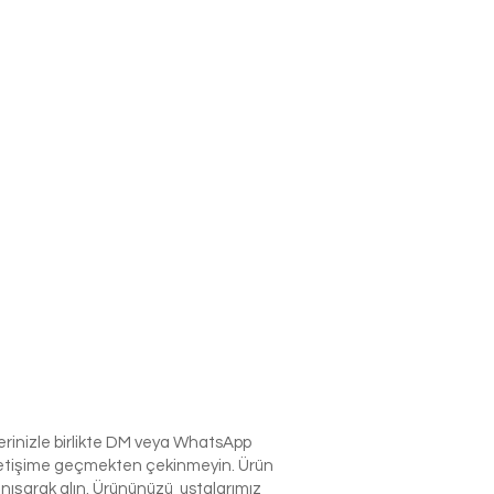
lerinizle birlikte DM veya WhatsApp
e iletişime geçmekten çekinmeyin. Ürün
anışarak alın. Ürününüzü ustalarımız