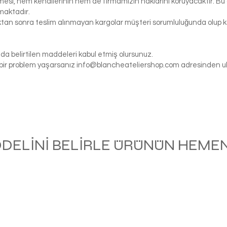
si, hem kendilerinin hem de firmamızın haklarını koruyacaktır. Bu ö
maktadır.
tıktan sonra teslim alınmayan kargolar müşteri sorumluluğunda olu
da belirtilen maddeleri kabul etmiş olursunuz.
gi bir problem yaşarsanız
info@blancheateliershop.com
adresinden ula
ODELİNİ BELİRLE ÜRÜNÜN HEMEN