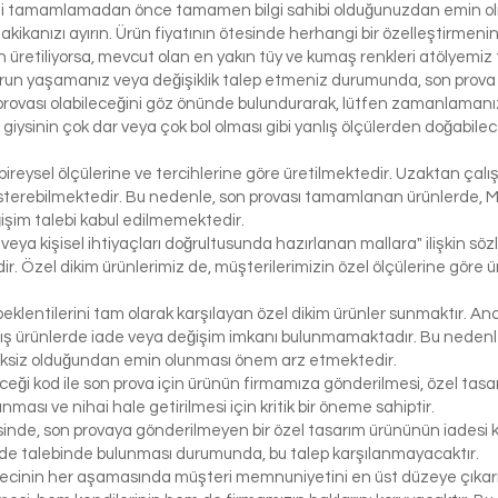
izi tamamlamadan önce tamamen bilgi sahibi olduğunuzdan emin olma
dakikanızı ayırın. Ürün fiyatının ötesinde herhangi bir özelleştirmeni
üretiliyorsa, mevcut olan en yakın tüy ve kumaş renkleri atölyemiz t
run yaşamanız veya değişiklik talep etmeniz durumunda, son prova i
rovası olabileceğini göz önünde bulundurarak, lütfen zamanlamanızı
bir giysinin çok dar veya çok bol olması gibi yanlış ölçülerden doğabi
bireysel ölçülerine ve tercihlerine göre üretilmektedir. Uzaktan çalı
österebilmektedir. Bu nedenle, son provası tamamlanan ürünlerde, 
işim talebi kabul edilmemektedir.
 veya kişisel ihtiyaçları doğrultusunda hazırlanan mallara" ilişkin 
r. Özel dikim ürünlerimiz de, müşterilerimizin özel ölçülerine göre
klentilerini tam olarak karşılayan özel dikim ürünler sunmaktır. Anc
ış ürünlerde iade veya değişim imkanı bulunmamaktadır. Bu nedenle, 
iksiz olduğundan emin olunması önem arz etmektedir.
eceği kod ile son prova için ürünün firmamıza gönderilmesi, özel tasa
ası ve nihai hale getirilmesi için kritik bir öneme sahiptir.
inde, son provaya gönderilmeyen bir özel tasarım ürününün iadesi k
de talebinde bulunması durumunda, bu talep karşılanmayacaktır.
ecinin her aşamasında müşteri memnuniyetini en üst düzeye çıkarma