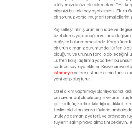
atölyemizde özenle dikecek ve DHL kargo i
bilginizi bizimle paylaşabilirsiniz. Ektra
bir sorunuz varsa, müşteri temsilcilerim
Kişiselleştirilmiş ürünlerin iade ve deği
özel olarak yapılacağını ve iade değişim
değişim bulunmamaktadır. Kargo ücreti si
bir ürün almanız durumunda, lütfen 3 g
olduğunu ve ürünün farklı olabileceğini l
Lütfen karşılaştırma yaparken bu unsurla
sadece sayfaya eklenir. Kişiye bireysel
istemeyin
ve her ustanın elinin farklı o
yeni kalıp oluşturur.
Özel dikim yaptırmayı planlıyorsanız, ak
cm civarında) olabileceğini ve ürün oluşt
çift katlı, üç katlı) etkilediğine dikkat 
teslim aldıktan sonra tüylerin ambalajdan
ütüleyip asmanız yeterli, ve ardından tü
tüylerin salınıp hava almasını bekleyin. T