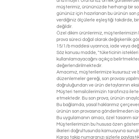
unutmayın. Ürününüz örnek görsellerden 
müşterimiz, ürününüzde herhangi bir so
gününüz için hazırlanan bu ürünün son p
verdiğiniz ölçülerle eşleştiği takdirde, 
değildir.
Özel dikim ürünlerimiz, müşterilerimizin 
prova süreci doğal olarak değişkenlik g
15/1/b maddesi uyarınca, iade veya değ
Söz konusu madde, "tüketicinin istekleri
kullanılamayacağını açıkça belirtmektedi
değerlendirilmektedir.
Amacımız, müşterilerimize kusursuz ve be
düzenlemeler gereği, son provası yapılm
doğruluğundan ve ürün detaylarının eks
Müşteri temsilcilerimizin tarafınıza ilet
etmektedir. Bu son prova, ürünün onaylanm
Bu bağlamda, yasal haklarımız çerçeves
ürünün son provasına gönderilmeden ia
Bu uygulamanın amacı, özel tasarım sür
Müşterilerimizin bu hususa özen gösterme
ilkeleri doğrultusunda kamuoyuna sunul
Kargo takip numaranızı sizlerle paylaş