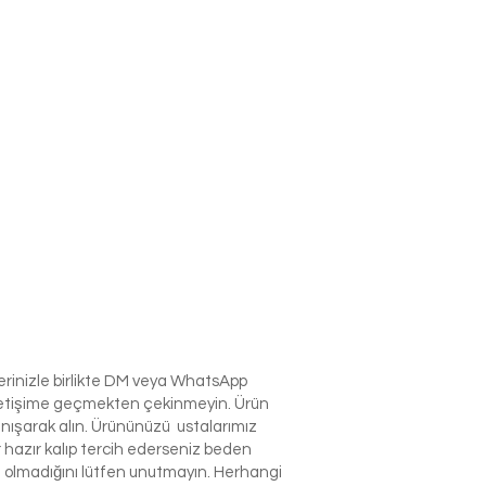
lerinizle birlikte DM veya WhatsApp
e iletişime geçmekten çekinmeyin. Ürün
anışarak alın. Ürününüzü ustalarımız
r hazır kalıp tercih ederseniz beden
izin olmadığını lütfen unutmayın. Herhangi