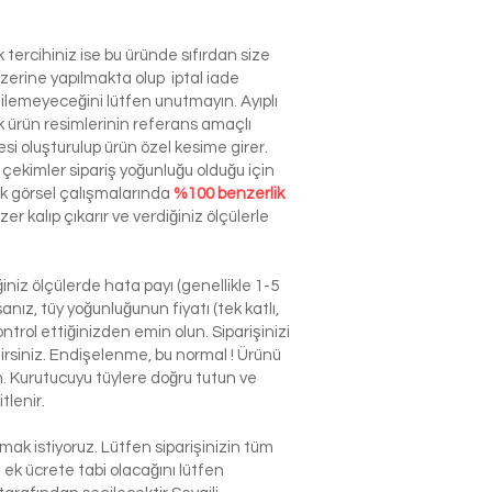
tercihiniz ise bu üründe sıfırdan size
zerine yapılmakta olup iptal iade
dilemeyeceğini lütfen unutmayın. Ayıplı
ürün resimlerinin referans amaçlı
esi oluşturulup ürün özel kesime girer.
çekimler sipariş yoğunluğu olduğu için
ek görsel çalışmalarında
%100 benzerlik
r kalıp çıkarır ve verdiğiniz ölçülerle
niz ölçülerde hata payı (genellikle 1-5
nız, tüy yoğunluğunun fiyatı (tek katlı,
ntrol ettiğinizden emin olun. Siparişinizi
ilirsiniz. Endişelenme, bu normal ! Ürünü
n. Kurutucuyu tüylere doğru tutun ve
tlenir.
k istiyoruz. Lütfen siparişinizin tüm
n ek ücrete tabi olacağını lütfen