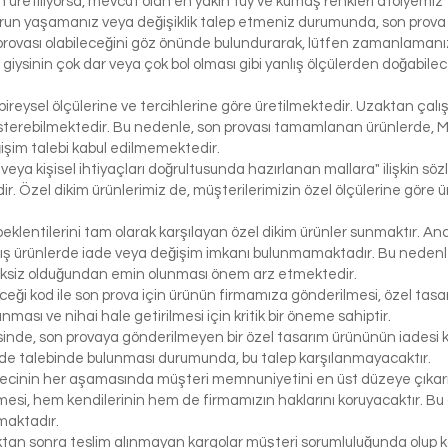
üretiliyorsa, mevcut olan en yakın tüy ve kumaş renkleri atölyemiz t
run yaşamanız veya değişiklik talep etmeniz durumunda, son prova i
rovası olabileceğini göz önünde bulundurarak, lütfen zamanlamanızı
bir giysinin çok dar veya çok bol olması gibi yanlış ölçülerden doğabi
bireysel ölçülerine ve tercihlerine göre üretilmektedir. Uzaktan çalı
österebilmektedir. Bu nedenle, son provası tamamlanan ürünlerde, 
işim talebi kabul edilmemektedir.
 veya kişisel ihtiyaçları doğrultusunda hazırlanan mallara" ilişkin 
r. Özel dikim ürünlerimiz de, müşterilerimizin özel ölçülerine göre
klentilerini tam olarak karşılayan özel dikim ürünler sunmaktır. Anc
ış ürünlerde iade veya değişim imkanı bulunmamaktadır. Bu nedenle, 
iksiz olduğundan emin olunması önem arz etmektedir.
eceği kod ile son prova için ürünün firmamıza gönderilmesi, özel tasa
ası ve nihai hale getirilmesi için kritik bir öneme sahiptir.
inde, son provaya gönderilmeyen bir özel tasarım ürününün iadesi k
de talebinde bulunması durumunda, bu talep karşılanmayacaktır.
ecinin her aşamasında müşteri memnuniyetini en üst düzeye çıkarma
si, hem kendilerinin hem de firmamızın haklarını koruyacaktır. Bu ö
maktadır.
tıktan sonra teslim alınmayan kargolar müşteri sorumluluğunda olu