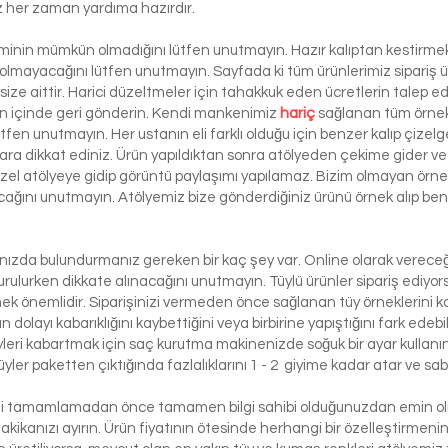
iz her zaman yardıma hazırdır.
şiminin mümkün olmadığını lütfen unutmayın. Hazır kalıptan kestirmek 
 olmayacağını lütfen unutmayın. Sayfada ki tüm ürünlerimiz sipariş ü
ze aittir. Harici düzeltmeler için tahakkuk eden ücretlerin talep e
ün içinde geri gönderin. Kendi mankenimiz
hariç
sağlanan tüm örnek 
ütfen unutmayın. Her ustanın eli farklı olduğu için benzer kalıp çizelg
ra dikkat ediniz. Ürün yapıldıktan sonra atölyeden çekime gider ve 
 özel atölyeye gidip görüntü paylaşımı yapılamaz. Bizim olmayan örn
lacağını unutmayın. Atölyemiz bize gönderdiğiniz ürünü örnek alıp benze
lınızda bulundurmanız gereken bir kaç şey var. Online olarak vereceği
urulurken dikkate alınacağını unutmayın. Tüylü ürünler sipariş ediyorsa
etmek önemlidir. Siparişinizi vermeden önce sağlanan tüy örneklerini ko
 dolayı kabarıklığını kaybettiğini veya birbirine yapıştığını fark edeb
yleri kabartmak için saç kurutma makinenizde soğuk bir ayar kullanı
üyler paketten çıktığında fazlalıklarını 1 - 2 giyime kadar atar ve sabi
izi tamamlamadan önce tamamen bilgi sahibi olduğunuzdan emin olma
dakikanızı ayırın. Ürün fiyatının ötesinde herhangi bir özelleştirmeni