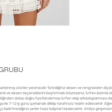
M GRUBU
Balle
asarlanmış ürünler yaratacak ! İstediğiniz desen ve rengi beden ölçü
ı renk ve desen seçeneklerini keşfetmek istiyorsanız, lütfen biziml
tiğinden dolayı doğru fiyatlandırmayı lütfen ekip arkadaşlarımıza d
le 7-12 iş günü içerisinde dikilip tarafınıza teslim edilecektir. Eğe
 ölçü belirtmediğiniz yerler hazır kalıptan kesilecektir. Atölye girişim