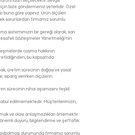
arafından seçilecektir.Sevgili
çin bize göndermeniz yeterlidir. Özel
 buna göre yapınız. Ürün ölçüleri
lecek sorunlardan firmamız sorumlu
şma sistemimizin bir gereği olarak, son
Mesafeli Sözleşmeler Yönetmeliği'nin
sözleşmelerde cayma hakkının
 üretildiğinden, bu kapsamda
ak, üretim sürecinin doğası ve yasal
sipariş verirken ölçülerin
rım sürecinin nihai aşamasını teşkil
abul edilmemektedir. Müşterilerimizin,
k ve olası anlaşmazlıkları önlemektir.
nemli duyuru, bilgilendirme ve şeffaflık
p kaybolması durumunda firmamız sorumlu