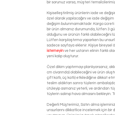
bir sorunuz varsa, müşteri temsilcilerim
Kişiselleştirilmiş ürünlerin iade ve deği
özel olarak yapılacağını ve iade değişim
değişim bulunmamaktadır. Kargo ücreti si
bir ürün almanız durumunda, lütfen 3 g
olduğunu ve ürünün farklı olabileceğini l
Lütfen karşılaştırma yaparken bu unsurla
sadece sayfaya eklenir. Kişiye bireysel
istemeyin
ve her ustanın elinin farklı o
yeni kalıp oluşturur.
Özel dikim yaptırmayı planlıyorsanız, ak
cm civarında) olabileceğini ve ürün oluşt
çift katlı, üç katlı) etkilediğine dikkat 
teslim aldıktan sonra tüylerin ambalajdan
ütüleyip asmanız yeterli, ve ardından tü
tüylerin salınıp hava almasını bekleyin. T
Değerli Müşterimiz, Satın alma işlemin
unsurlarını dikkatlice incelemek için bir 