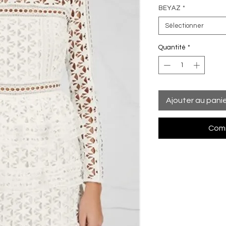
BEYAZ
*
Sélectionner
Quantité
*
Ajouter au pani
Comm