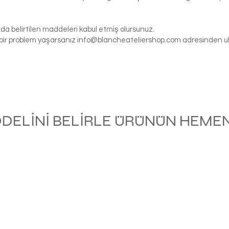
da belirtilen maddeleri kabul etmiş olursunuz.
gi bir problem yaşarsanız
info@blancheateliershop.com
adresinden ula
ODELİNİ BELİRLE ÜRÜNÜN HEMEN