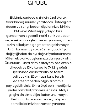
GRUBU
Ekibimiz sadece sizin için özel olarak
tasarlanmış ürünler yaratacak ! İstediğiniz
desen ve rengi beden ölçülerinizle birlikte
DM veya WhatsApp yoluyla bize
göndermeniz yeterli. Farklı renk ve desen
seçeneklerini keşfetmek istiyorsanız, lütfen
bizimle iletişime geçmekten çekinmeyin.
Ürün kumaş tüy vb değerler çabuk fiyat
değiştiğinden dolayı doğru fiyatlandırmayı
lütfen ekip arkadaşlarımıza danışarak alın.
Ürününüzü ustalarımız atölyemizde özenle
dikecek ve DHL kargo ile 7-12 iş günü
içerisinde dikilip tarafınıza teslim
edilecektir. Eğer hazır kalıp tercih
ederseniz beden bilginizi bizimle
paylaşabilirsiniz. Ektra ölçü belirtmediğiniz
yerler hazır kalıptan kesilecektir. Atölye
girişimizin olmadığını lütfen unutmayın.
Herhangi bir sorunuz varsa, müşteri
temsilcilerimiz her zaman yardıma