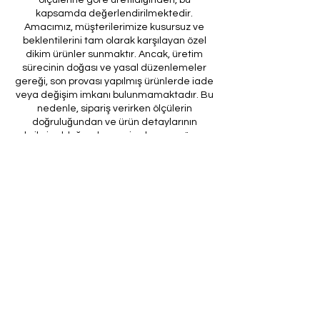
kapsamda değerlendirilmektedir.
Amacımız, müşterilerimize kusursuz ve
beklentilerini tam olarak karşılayan özel
dikim ürünler sunmaktır. Ancak, üretim
sürecinin doğası ve yasal düzenlemeler
gereği, son provası yapılmış ürünlerde iade
veya değişim imkanı bulunmamaktadır. Bu
nedenle, sipariş verirken ölçülerin
doğruluğundan ve ürün detaylarının
eksiksiz olduğundan emin olunması önem
arz etmektedir.
Müşteri temsilcilerimizin tarafınıza
ileteceği kod ile son prova için ürünün
firmamıza gönderilmesi, özel tasarım
sürecinin nihai aşamasını teşkil
etmektedir. Bu son prova, ürünün
onaylanması ve nihai hale getirilmesi için
kritik bir öneme sahiptir.
Bu bağlamda, yasal haklarımız
çerçevesinde, son provaya gönderilmeyen
bir özel tasarım ürününün iadesi kabul
edilmemektedir. Müşterilerimizin, ürünün
son provasına gönderilmeden iade