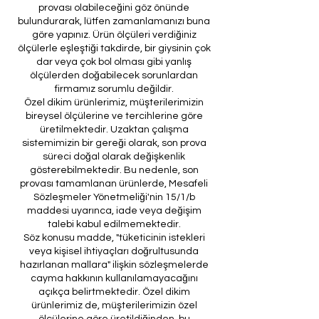
provası olabileceğini göz önünde
bulundurarak, lütfen zamanlamanızı buna
göre yapınız. Ürün ölçüleri verdiğiniz
ölçülerle eşleştiği takdirde, bir giysinin çok
dar veya çok bol olması gibi yanlış
ölçülerden doğabilecek sorunlardan
firmamız sorumlu değildir.
Özel dikim ürünlerimiz, müşterilerimizin
bireysel ölçülerine ve tercihlerine göre
üretilmektedir. Uzaktan çalışma
sistemimizin bir gereği olarak, son prova
süreci doğal olarak değişkenlik
gösterebilmektedir. Bu nedenle, son
provası tamamlanan ürünlerde, Mesafeli
Sözleşmeler Yönetmeliği'nin 15/1/b
maddesi uyarınca, iade veya değişim
talebi kabul edilmemektedir.
Söz konusu madde, "tüketicinin istekleri
veya kişisel ihtiyaçları doğrultusunda
hazırlanan mallara" ilişkin sözleşmelerde
cayma hakkının kullanılamayacağını
açıkça belirtmektedir. Özel dikim
ürünlerimiz de, müşterilerimizin özel
ölçülerine göre üretildiğinden, bu