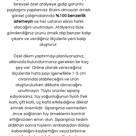
bireysel özel atölyeye gidip görüntü
paylaşımı yapılamaz. Bizim olmayan örnek
görsel çalışmalarında
%100 benzerlik
istemeyin
ve her ustanın elinin farklı
olacağını unutmayın. Atölyemiz bize
gönderdiğiniz ürünü örnek alıp benzer kalıp
çıkarır ve verdiğiniz ölçülerle yeni kalıp
oluşturur.
Özel dikim yaptırmayı planlıyorsanız,
aklınızda bulundurmanız gereken bir kaç
şey var. Online olarak vereceğiniz
ölçülerde hata payı (genellikle 1-5 cm
civarında) olabileceğini ve ürün
oluşturulurken dikkate alınacağını
unutmayın. Tüylü ürünler sipariş
ediyorsanız, tüy yoğunluğunun fiyatı (tek
katlı, çift katlı, üç katlı) etkilediğine dikkat
etmek önemlidir. Siparişinizi vermeden
önce sağlanan tüy örneklerini kontrol
ettiğinizden emin olun. Siparişinizi teslim
aldıktan sonra tüylerin ambalajdan dolayı
kabarıklığını kaybettiğini veya birbirine