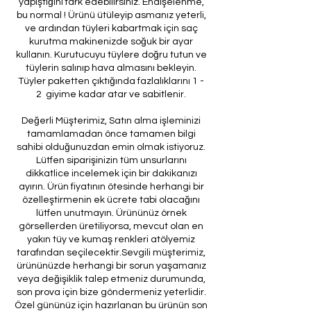
yapıştığını fark edebilirsiniz. Endişelenme,
bu normal ! Ürünü ütüleyip asmanız yeterli,
ve ardından tüyleri kabartmak için saç
kurutma makinenizde soğuk bir ayar
kullanın. Kurutucuyu tüylere doğru tutun ve
tüylerin salınıp hava almasını bekleyin.
Tüyler paketten çıktığında fazlalıklarını 1 -
2 giyime kadar atar ve sabitlenir.
Değerli Müşterimiz, Satın alma işleminizi
tamamlamadan önce tamamen bilgi
sahibi olduğunuzdan emin olmak istiyoruz.
Lütfen siparişinizin tüm unsurlarını
dikkatlice incelemek için bir dakikanızı
ayırın. Ürün fiyatının ötesinde herhangi bir
özelleştirmenin ek ücrete tabi olacağını
lütfen unutmayın. Ürününüz örnek
görsellerden üretiliyorsa, mevcut olan en
yakın tüy ve kumaş renkleri atölyemiz
tarafından seçilecektir.Sevgili müşterimiz,
ürününüzde herhangi bir sorun yaşamanız
veya değişiklik talep etmeniz durumunda,
son prova için bize göndermeniz yeterlidir.
Özel gününüz için hazırlanan bu ürünün son