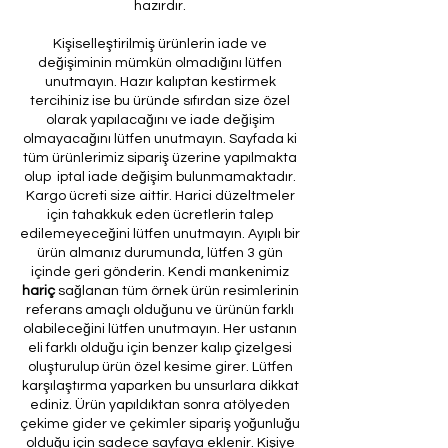
hazırdır.
Kişiselleştirilmiş ürünlerin iade ve
değişiminin mümkün olmadığını lütfen
unutmayın. Hazır kalıptan kestirmek
tercihiniz ise bu üründe sıfırdan size özel
olarak yapılacağını ve iade değişim
olmayacağını lütfen unutmayın. Sayfada ki
tüm ürünlerimiz sipariş üzerine yapılmakta
olup iptal iade değişim bulunmamaktadır.
Kargo ücreti size aittir. Harici düzeltmeler
için tahakkuk eden ücretlerin talep
edilemeyeceğini lütfen unutmayın. Ayıplı bir
ürün almanız durumunda, lütfen 3 gün
içinde geri gönderin. Kendi mankenimiz
hariç
sağlanan tüm örnek ürün resimlerinin
referans amaçlı olduğunu ve ürünün farklı
olabileceğini lütfen unutmayın. Her ustanın
eli farklı olduğu için benzer kalıp çizelgesi
oluşturulup ürün özel kesime girer. Lütfen
karşılaştırma yaparken bu unsurlara dikkat
ediniz. Ürün yapıldıktan sonra atölyeden
çekime gider ve çekimler sipariş yoğunluğu
olduğu için sadece sayfaya eklenir. Kişiye