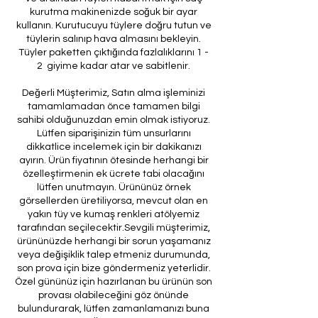
kurutma makinenizde soğuk bir ayar
kullanın. Kurutucuyu tüylere doğru tutun ve
tüylerin salınıp hava almasını bekleyin.
Tüyler paketten çıktığında fazlalıklarını 1 -
2 giyime kadar atar ve sabitlenir.
Değerli Müşterimiz, Satın alma işleminizi
tamamlamadan önce tamamen bilgi
sahibi olduğunuzdan emin olmak istiyoruz.
Lütfen siparişinizin tüm unsurlarını
dikkatlice incelemek için bir dakikanızı
ayırın. Ürün fiyatının ötesinde herhangi bir
özelleştirmenin ek ücrete tabi olacağını
lütfen unutmayın. Ürününüz örnek
görsellerden üretiliyorsa, mevcut olan en
yakın tüy ve kumaş renkleri atölyemiz
tarafından seçilecektir.Sevgili müşterimiz,
ürününüzde herhangi bir sorun yaşamanız
veya değişiklik talep etmeniz durumunda,
son prova için bize göndermeniz yeterlidir.
Özel gününüz için hazırlanan bu ürünün son
provası olabileceğini göz önünde
bulundurarak, lütfen zamanlamanızı buna