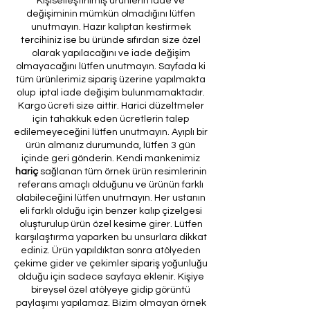
Kişiselleştirilmiş ürünlerin iade ve
değişiminin mümkün olmadığını lütfen
unutmayın. Hazır kalıptan kestirmek
tercihiniz ise bu üründe sıfırdan size özel
olarak yapılacağını ve iade değişim
olmayacağını lütfen unutmayın. Sayfada ki
tüm ürünlerimiz sipariş üzerine yapılmakta
olup iptal iade değişim bulunmamaktadır.
Kargo ücreti size aittir. Harici düzeltmeler
için tahakkuk eden ücretlerin talep
edilemeyeceğini lütfen unutmayın. Ayıplı bir
ürün almanız durumunda, lütfen 3 gün
içinde geri gönderin. Kendi mankenimiz
hariç
sağlanan tüm örnek ürün resimlerinin
referans amaçlı olduğunu ve ürünün farklı
olabileceğini lütfen unutmayın. Her ustanın
eli farklı olduğu için benzer kalıp çizelgesi
oluşturulup ürün özel kesime girer. Lütfen
karşılaştırma yaparken bu unsurlara dikkat
ediniz. Ürün yapıldıktan sonra atölyeden
çekime gider ve çekimler sipariş yoğunluğu
olduğu için sadece sayfaya eklenir. Kişiye
bireysel özel atölyeye gidip görüntü
paylaşımı yapılamaz. Bizim olmayan örnek