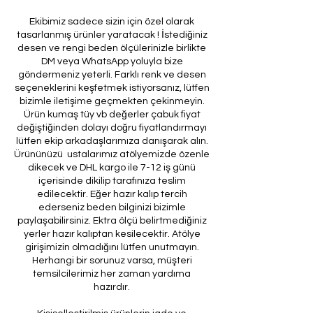
Ekibimiz sadece sizin için özel olarak
tasarlanmış ürünler yaratacak ! İstediğiniz
desen ve rengi beden ölçülerinizle birlikte
DM veya WhatsApp yoluyla bize
göndermeniz yeterli. Farklı renk ve desen
seçeneklerini keşfetmek istiyorsanız, lütfen
bizimle iletişime geçmekten çekinmeyin.
Ürün kumaş tüy vb değerler çabuk fiyat
değiştiğinden dolayı doğru fiyatlandırmayı
lütfen ekip arkadaşlarımıza danışarak alın.
Ürününüzü ustalarımız atölyemizde özenle
dikecek ve DHL kargo ile 7-12 iş günü
içerisinde dikilip tarafınıza teslim
edilecektir. Eğer hazır kalıp tercih
ederseniz beden bilginizi bizimle
paylaşabilirsiniz. Ektra ölçü belirtmediğiniz
yerler hazır kalıptan kesilecektir. Atölye
girişimizin olmadığını lütfen unutmayın.
Herhangi bir sorunuz varsa, müşteri
temsilcilerimiz her zaman yardıma
hazırdır.