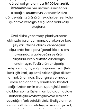
görsel çalışmalarında
%100 benzerlik
istemeyin
ve her ustanın elinin farklı
olacağını unutmayın. Atölyemiz bize
gönderdiğiniz ürünü örnek alıp benzer kalıp
çıkarır ve verdiğiniz ölçülerle yeni kalıp
oluşturur.
Özel dikim yaptırmayı planlıyorsanız,
aklınızda bulundurmanız gereken bir kaç
şey var. Online olarak vereceğiniz
ölçülerde hata payı (genellikle 1-5 cm
civarında) olabileceğini ve ürün
oluşturulurken dikkate alınacağını
unutmayın. Tüylü ürünler sipariş
ediyorsanız, tüy yoğunluğunun fiyatı (tek
katlı, çift katlı, üç katlı) etkilediğine dikkat
etmek önemlidir. Siparişinizi vermeden
önce sağlanan tüy örneklerini kontrol
ettiğinizden emin olun. Siparişinizi teslim
aldıktan sonra tüylerin ambalajdan dolayı
kabarıklığını kaybettiğini veya birbirine
yapıştığını fark edebilirsiniz. Endişelenme,
bu normal ! Ürünü ütüleyip asmanız yeterli,