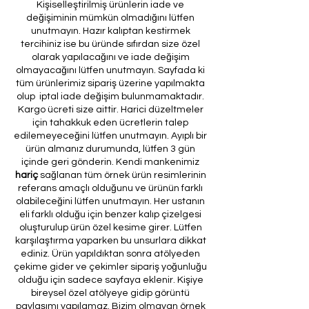
Kişiselleştirilmiş ürünlerin iade ve
değişiminin mümkün olmadığını lütfen
unutmayın. Hazır kalıptan kestirmek
tercihiniz ise bu üründe sıfırdan size özel
olarak yapılacağını ve iade değişim
olmayacağını lütfen unutmayın. Sayfada ki
tüm ürünlerimiz sipariş üzerine yapılmakta
olup iptal iade değişim bulunmamaktadır.
Kargo ücreti size aittir. Harici düzeltmeler
için tahakkuk eden ücretlerin talep
edilemeyeceğini lütfen unutmayın. Ayıplı bir
ürün almanız durumunda, lütfen 3 gün
içinde geri gönderin. Kendi mankenimiz
hariç
sağlanan tüm örnek ürün resimlerinin
referans amaçlı olduğunu ve ürünün farklı
olabileceğini lütfen unutmayın. Her ustanın
eli farklı olduğu için benzer kalıp çizelgesi
oluşturulup ürün özel kesime girer. Lütfen
karşılaştırma yaparken bu unsurlara dikkat
ediniz. Ürün yapıldıktan sonra atölyeden
çekime gider ve çekimler sipariş yoğunluğu
olduğu için sadece sayfaya eklenir. Kişiye
bireysel özel atölyeye gidip görüntü
paylaşımı yapılamaz. Bizim olmayan örnek