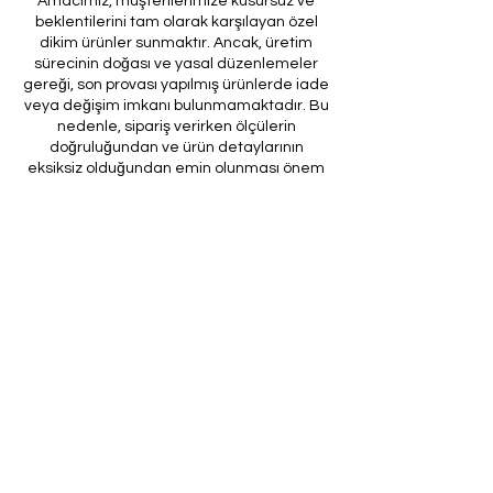
Amacımız, müşterilerimize kusursuz ve
beklentilerini tam olarak karşılayan özel
dikim ürünler sunmaktır. Ancak, üretim
sürecinin doğası ve yasal düzenlemeler
gereği, son provası yapılmış ürünlerde iade
veya değişim imkanı bulunmamaktadır. Bu
nedenle, sipariş verirken ölçülerin
doğruluğundan ve ürün detaylarının
eksiksiz olduğundan emin olunması önem
arz etmektedir.
Müşteri temsilcilerimizin tarafınıza
ileteceği kod ile son prova için ürünün
firmamıza gönderilmesi, özel tasarım
sürecinin nihai aşamasını teşkil
etmektedir. Bu son prova, ürünün
onaylanması ve nihai hale getirilmesi için
kritik bir öneme sahiptir.
Bu bağlamda, yasal haklarımız
çerçevesinde, son provaya gönderilmeyen
bir özel tasarım ürününün iadesi kabul
edilmemektedir. Müşterilerimizin, ürünün
son provasına gönderilmeden iade
talebinde bulunması durumunda, bu talep
karşılanmayacaktır.