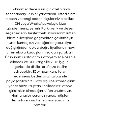
Ekibimiz sadece sizin için özel olarak
tasarlanmış ürünler yaratacak ! İstediğiniz
desen ve rengi beden ölçülerinizle birlikte
DM veya WhatsApp yoluyla bize
göndermeniz yeterli. Farklı renk ve desen
seçeneklerini keşfetmek istiyorsanız, lütfen
bizimle iletişime geçmekten çekinmeyin.
Ürün kumaş tüy vb değerler çabuk fiyat
değiştiğinden dolayı doğru fiyatlandırmayı
lütfen ekip arkadaşlarımıza danışarak alın.
Ürününüzü ustalarımız atölyemizde özenle
dikecek ve DHL kargo ile 7-12 iş günü
içerisinde dikilip tarafınıza teslim
edilecektir. Eğer hazır kalıp tercih
ederseniz beden bilginizi bizimle
paylaşabilirsiniz. Ektra ölçü belirtmediğiniz
yerler hazır kalıptan kesilecektir. Atölye
girişimizin olmadığını lütfen unutmayın.
Herhangi bir sorunuz varsa, müşteri
temsilcilerimiz her zaman yardıma
hazırdır.