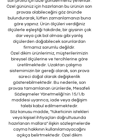
son prova için bize göndermeniz yeterlidir.
Özel gününüz için hazırlanan bu ürünün son
provası olabileceğini göz önünde
bulundurarak, lütfen zamanlamanızı buna
göre yapınız. Ürün ölçüleri verdiğiniz
ölçülerle eşleştiği takdirde, bir giysinin çok
dar veya çok bol olması gibi yanlış
ölçülerden doğabilecek sorunlardan
firmamız sorumlu değildir.
Özel dikim ürünlerimiz, müşterilerimizin
bireysel ölçülerine ve tercihlerine göre
üretilmektedir. Uzaktan çalışma
sistemimizin bir gereği olarak, son prova
süreci doğal olarak değişkenlik
gösterebilmektedir. Bu nedenle, son
provası tamamlanan ürünlerde, Mesafeli
Sözleşmeler Yönetmeliği'nin 15/1/b
maddesi uyarınca, iade veya değişim
talebi kabul edilmemektedir.
Söz konusu madde, "tüketicinin istekleri
veya kişisel ihtiyaçları doğrultusunda
hazırlanan mallara" ilişkin sözleşmelerde
cayma hakkının kullanılamayacağını
açıkça belirtmektedir. Özel dikim