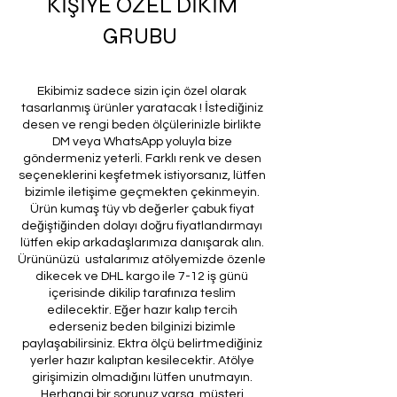
KİŞİYE ÖZEL DİKİM
GRUBU
Ekibimiz sadece sizin için özel olarak
tasarlanmış ürünler yaratacak ! İstediğiniz
desen ve rengi beden ölçülerinizle birlikte
DM veya WhatsApp yoluyla bize
göndermeniz yeterli. Farklı renk ve desen
seçeneklerini keşfetmek istiyorsanız, lütfen
bizimle iletişime geçmekten çekinmeyin.
Ürün kumaş tüy vb değerler çabuk fiyat
değiştiğinden dolayı doğru fiyatlandırmayı
lütfen ekip arkadaşlarımıza danışarak alın.
Ürününüzü ustalarımız atölyemizde özenle
dikecek ve DHL kargo ile 7-12 iş günü
içerisinde dikilip tarafınıza teslim
edilecektir. Eğer hazır kalıp tercih
ederseniz beden bilginizi bizimle
paylaşabilirsiniz. Ektra ölçü belirtmediğiniz
yerler hazır kalıptan kesilecektir. Atölye
girişimizin olmadığını lütfen unutmayın.
Herhangi bir sorunuz varsa, müşteri