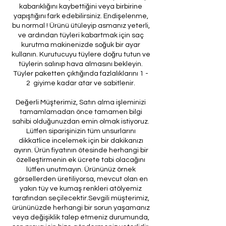
kabarıklığını kaybettiğini veya birbirine
yapıştığını fark edebilirsiniz. Endişelenme,
bu normal ! Ürünü ütüleyip asmanız yeterli,
ve ardından tüyleri kabartmak için saç
kurutma makinenizde soğuk bir ayar
kullanın. Kurutucuyu tüylere doğru tutun ve
tüylerin salınıp hava almasını bekleyin.
Tüyler paketten çıktığında fazlalıklarını 1 -
2 giyime kadar atar ve sabitlenir.
Değerli Müşterimiz, Satın alma işleminizi
tamamlamadan önce tamamen bilgi
sahibi olduğunuzdan emin olmak istiyoruz.
Lütfen siparişinizin tüm unsurlarını
dikkatlice incelemek için bir dakikanızı
ayırın. Ürün fiyatının ötesinde herhangi bir
özelleştirmenin ek ücrete tabi olacağını
lütfen unutmayın. Ürününüz örnek
görsellerden üretiliyorsa, mevcut olan en
yakın tüy ve kumaş renkleri atölyemiz
tarafından seçilecektir.Sevgili müşterimiz,
ürününüzde herhangi bir sorun yaşamanız
veya değişiklik talep etmeniz durumunda,