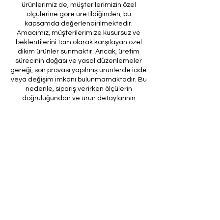
ürünlerimiz de, müşterilerimizin özel
ölçülerine göre üretildiğinden, bu
kapsamda değerlendirilmektedir.
Amacımız, müşterilerimize kusursuz ve
beklentilerini tam olarak karşılayan özel
dikim ürünler sunmaktır. Ancak, üretim
sürecinin doğası ve yasal düzenlemeler
gereği, son provası yapılmış ürünlerde iade
veya değişim imkanı bulunmamaktadır. Bu
nedenle, sipariş verirken ölçülerin
doğruluğundan ve ürün detaylarının
eksiksiz olduğundan emin olunması önem
arz etmektedir.
Müşteri temsilcilerimizin tarafınıza
ileteceği kod ile son prova için ürünün
firmamıza gönderilmesi, özel tasarım
sürecinin nihai aşamasını teşkil
etmektedir. Bu son prova, ürünün
onaylanması ve nihai hale getirilmesi için
kritik bir öneme sahiptir.
Bu bağlamda, yasal haklarımız
çerçevesinde, son provaya gönderilmeyen
bir özel tasarım ürününün iadesi kabul
edilmemektedir. Müşterilerimizin, ürünün