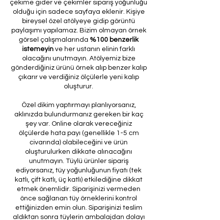
çekime gider ve çekimler sipariş yoğunluğu
olduğu için sadece sayfaya eklenir. Kişiye
bireysel özel atölyeye gidip görüntü
paylaşımı yapılamaz. Bizim olmayan örnek
görsel çalışmalarında
%100 benzerlik
istemeyin
ve her ustanın elinin farklı
olacağını unutmayın. Atölyemiz bize
gönderdiğiniz ürünü örnek alıp benzer kalıp
çıkarır ve verdiğiniz ölçülerle yeni kalıp
oluşturur.
Özel dikim yaptırmayı planlıyorsanız,
aklınızda bulundurmanız gereken bir kaç
şey var. Online olarak vereceğiniz
ölçülerde hata payı (genellikle 1-5 cm
civarında) olabileceğini ve ürün
oluşturulurken dikkate alınacağını
unutmayın. Tüylü ürünler sipariş
ediyorsanız, tüy yoğunluğunun fiyatı (tek
katlı, çift katlı, üç katlı) etkilediğine dikkat
etmek önemlidir. Siparişinizi vermeden
önce sağlanan tüy örneklerini kontrol
ettiğinizden emin olun. Siparişinizi teslim
aldıktan sonra tüylerin ambalajdan dolayı