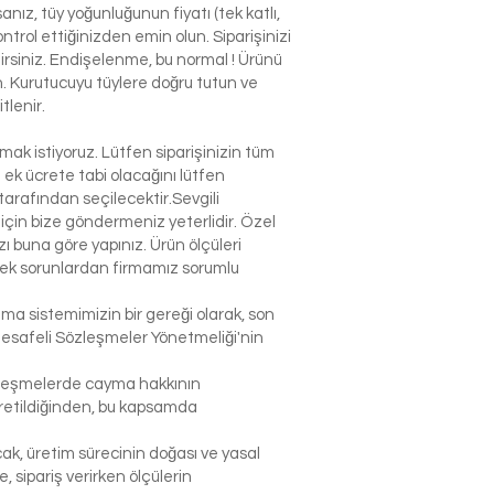
nız, tüy yoğunluğunun fiyatı (tek katlı,
ntrol ettiğinizden emin olun. Siparişinizi
ilirsiniz. Endişelenme, bu normal ! Ürünü
n. Kurutucuyu tüylere doğru tutun ve
tlenir.
k istiyoruz. Lütfen siparişinizin tüm
n ek ücrete tabi olacağını lütfen
arafından seçilecektir.Sevgili
çin bize göndermeniz yeterlidir. Özel
 buna göre yapınız. Ürün ölçüleri
lecek sorunlardan firmamız sorumlu
şma sistemimizin bir gereği olarak, son
Mesafeli Sözleşmeler Yönetmeliği'nin
sözleşmelerde cayma hakkının
 üretildiğinden, bu kapsamda
ak, üretim sürecinin doğası ve yasal
sipariş verirken ölçülerin