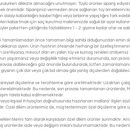
urulurken dikkate alınacağını unutmayın. Tüylü ürünler sipariş ediyorsa
etmek önemlidir. Siparişinizi vermeden önce sağlanan tüy örneklerini ko
 dolayı kabarıklığını kaybettiğini veya birbirine yapıştığını fark edeb
yleri kabartmak için saç kurutma makinenizde soğuk bir ayar kullanı
üyler paketten çıktığında fazlalıklarını 1 - 2 giyime kadar atar ve sabi
izi tamamlamadan önce tamamen bilgi sahibi olduğunuzdan emin olma
dakikanızı ayırın. Ürün fiyatının ötesinde herhangi bir özelleştirmeni
üretiliyorsa, mevcut olan en yakın tüy ve kumaş renkleri atölyemiz t
run yaşamanız veya değişiklik talep etmeniz durumunda, son prova i
rovası olabileceğini göz önünde bulundurarak, lütfen zamanlamanızı
bir giysinin çok dar veya çok bol olması gibi yanlış ölçülerden doğabi
bireysel ölçülerine ve tercihlerine göre üretilmektedir. Uzaktan çalı
österebilmektedir. Bu nedenle, son provası tamamlanan ürünlerde, 
işim talebi kabul edilmemektedir.
 veya kişisel ihtiyaçları doğrultusunda hazırlanan mallara" ilişkin 
r. Özel dikim ürünlerimiz de, müşterilerimizin özel ölçülerine göre
klentilerini tam olarak karşılayan özel dikim ürünler sunmaktır. Anc
ış ürünlerde iade veya değişim imkanı bulunmamaktadır. Bu nedenle, 