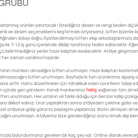
M GRUBU
Bola
asarlanmış ürünler yaratacak ! İstediğiniz desen ve rengi beden ölçü
ı renk ve desen seçeneklerini keşfetmek istiyorsanız, lütfen biziml
tiğinden dolayı doğru fiyatlandırmayı lütfen ekip arkadaşlarımıza d
le 7-12 iş günü içerisinde dikilip tarafınıza teslim edilecektir. Eğe
 ölçü belirtmediğiniz yerler hazır kalıptan kesilecektir. Atölye girişim
iz her zaman yardıma hazırdır.
şiminin mümkün olmadığını lütfen unutmayın. Hazır kalıptan kestirmek 
 olmayacağını lütfen unutmayın. Sayfada ki tüm ürünlerimiz sipariş ü
ze aittir. Harici düzeltmeler için tahakkuk eden ücretlerin talep e
ün içinde geri gönderin. Kendi mankenimiz
hariç
sağlanan tüm örnek 
ütfen unutmayın. Her ustanın eli farklı olduğu için benzer kalıp çizelg
ra dikkat ediniz. Ürün yapıldıktan sonra atölyeden çekime gider ve 
 özel atölyeye gidip görüntü paylaşımı yapılamaz. Bizim olmayan örn
lacağını unutmayın. Atölyemiz bize gönderdiğiniz ürünü örnek alıp benze
lınızda bulundurmanız gereken bir kaç şey var. Online olarak vereceği