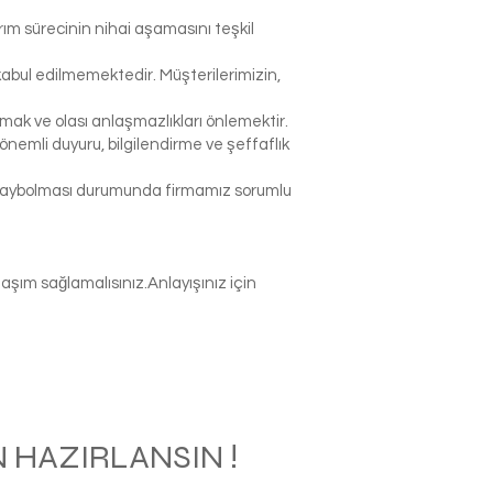
rım sürecinin nihai aşamasını teşkil
abul edilmemektedir. Müşterilerimizin,
k ve olası anlaşmazlıkları önlemektir.
nemli duyuru, bilgilendirme ve şeffaflık
p kaybolması durumunda firmamız sorumlu
şım sağlamalısınız.Anlayışınız için
 HAZIRLANSIN !