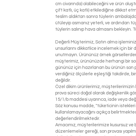
cm civarında) olabileceğini ve ürün oluşt
çift katlı, üç katlı) etkilediğine dikkat 
teslim aldıktan sonra tüylerin ambalajdan
ütüleyip asmanız yeterli, ve ardından tü
tüylerin salınıp hava almasını bekleyin. T
Değerli Müşterimiz, Satın alma işlemin
unsurlarını dikkatlice incelemek için bir 
unutmayın. Ürününüz örnek görsellerden 
müşterimiz, ürününüzde herhangi bir so
gününüz için hazırlanan bu ürünün son p
verdiğiniz ölçülerle eşleştiği takdirde, 
değildir.
Özel dikim ürünlerimiz, müşterilerimizin 
prova süreci doğal olarak değişkenlik g
15/1/b maddesi uyarınca, iade veya değ
Söz konusu madde, "tüketicinin istekleri
kullanılamayacağını açıkça belirtmektedi
değerlendirilmektedir.
Amacımız, müşterilerimize kusursuz ve be
düzenlemeler gereği, son provası yapılm