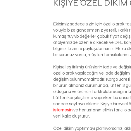
KİŞİYE ÖZEL DİKİ
Ekibimiz sadece sizin için özel olarak t
yoluyla bize göndermeniz yeterli. Farkl
kumaş tüy vb değerler çabuk fiyat değiş
atölyemizde özenle dikecek ve DHL kargo i
bilginizi bizimle paylaşabilirsiniz. Ektra
bir sorunuz varsa, müşteri temsilcilerim
Kişiselleştirilmiş ürünlerin iade ve deği
özel olarak yapılacağını ve iade değişim
değişim bulunmamaktadır. Kargo ücreti si
bir ürün almanız durumunda, lütfen 3 g
olduğunu ve ürünün farklı olabileceğini l
Lütfen karşılaştırma yaparken bu unsurla
sadece sayfaya eklenir. Kişiye bireysel
istemeyin
ve her ustanın elinin farklı o
yeni kalıp oluşturur.
Özel dikim yaptırmayı planlıyorsanız, ak