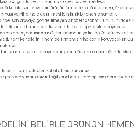
iksiz olduğundan emin olunması önem arz etmektedir.
eceği kod ile son prova için ürünün firmamıza gönderilmesi, özel tasa
ası ve nihai hale getirilmesi için kritik bir öneme sahiptir.
inde, son provaya gönderilmeyen bir özel tasarım ürününün iadesi k
de talebinde bulunması durumunda, bu talep karşılanmayacaktır.
ecinin her aşamasında müşteri memnuniyetini en üst düzeye çıkarma
si, hem kendilerinin hem de firmamızın haklarını koruyacaktır. Bu ö
maktadır.
tıktan sonra teslim alınmayan kargolar müşteri sorumluluğunda olu
da belirtilen maddeleri kabul etmiş olursunuz.
gi bir problem yaşarsanız
info@blancheateliershop.com
adresinden ula
ODELİNİ BELİRLE ÜRÜNÜN HEMEN