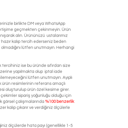
lerinizle birlikte DM veya WhatsApp
e iletişime geçmekten çekinmeyin. Ürün
anışarak alın. Ürününüzü ustalarımız
r hazır kalıp tercih ederseniz beden
izin olmadığını lütfen unutmayın. Herhangi
tercihiniz ise bu üründe sıfırdan size
zerine yapılmakta olup iptal iade
dilemeyeceğini lütfen unutmayın. Ayıplı
ürün resimlerinin referans amaçlı
esi oluşturulup ürün özel kesime girer.
çekimler sipariş yoğunluğu olduğu için
ek görsel çalışmalarında
%100 benzerlik
r kalıp çıkarır ve verdiğiniz ölçülerle
niz ölçülerde hata payı (genellikle 1-5