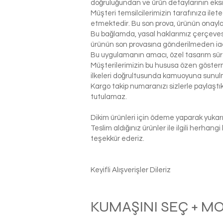
doğruluğundan ve ürün detaylarının eks
Müşteri temsilcilerimizin tarafınıza ilet
etmektedir. Bu son prova, ürünün onaylanm
Bu bağlamda, yasal haklarımız çerçeves
ürünün son provasına gönderilmeden ia
Bu uygulamanın amacı, özel tasarım sür
Müşterilerimizin bu hususa özen gösterme
ilkeleri doğrultusunda kamuoyuna sunul
Kargo takip numaranızı sizlerle paylaş
tutulamaz.
Dikim ürünleri için ödeme yaparak yukarı
Teslim aldığınız ürünler ile ilgili herhan
teşekkür ederiz.
Keyifli Alışverişler Dileriz
KUMAŞINI SEÇ + M