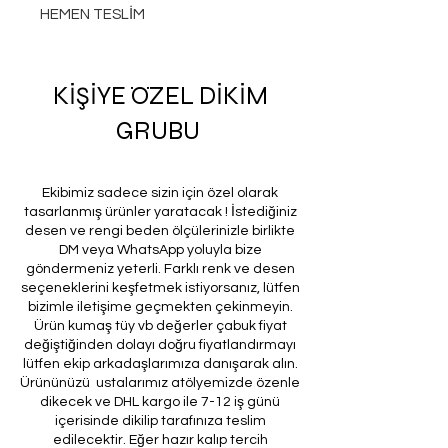
HEMEN TESLİM
KİŞİYE ÖZEL DİKİM
GRUBU
Ekibimiz sadece sizin için özel olarak
tasarlanmış ürünler yaratacak ! İstediğiniz
desen ve rengi beden ölçülerinizle birlikte
DM veya WhatsApp yoluyla bize
göndermeniz yeterli. Farklı renk ve desen
seçeneklerini keşfetmek istiyorsanız, lütfen
bizimle iletişime geçmekten çekinmeyin.
Ürün kumaş tüy vb değerler çabuk fiyat
değiştiğinden dolayı doğru fiyatlandırmayı
lütfen ekip arkadaşlarımıza danışarak alın.
Ürününüzü ustalarımız atölyemizde özenle
dikecek ve DHL kargo ile 7-12 iş günü
içerisinde dikilip tarafınıza teslim
edilecektir. Eğer hazır kalıp tercih