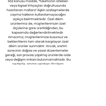
Söz konusu madde, "tüketicinin istekleri
veya kişisel ihtiyaçları doğrultusunda
hazırlanan mallara" ilişkin sözleşmelerde
cayma hakkının kullanılamayacağını
açıkça belirtmektedir. Özel dikim
ürünlerimiz de, müşterilerimizin özel
ölçülerine göre üretildiğinden, bu
kapsamda değerlendirilmektedir.
Amacımız, müşterilerimize kusursuz ve
beklentilerini tam olarak karşılayan özel
dikim ürünler sunmaktır. Ancak, üretim
sürecinin doğası ve yasal düzenlemeler
gereği, son provası yapılmış ürünlerde iade
veya değişim imkanı bulunmamaktadır. Bu
nedenle, sipariş verirken ölçülerin
doğruluğundan ve ürün detaylarının
eksiksiz olduğundan emin olunması önem
arz etmektedir.
Müşteri temsilcilerimizin tarafınıza
ileteceği kod ile son prova için ürünün
firmamıza gönderilmesi, özel tasarım
sürecinin nihai aşamasını teşkil
etmektedir. Bu son prova, ürünün
onaylanması ve nihai hale getirilmesi için