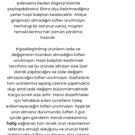
ederseniz beden bilginizi bizimle
paylaşabilirsiniz. Ektra ölçü belirtmediğiniz
yerler hazır kalıptan kesilecektir. Atölye
girişimizin olmadığını lütfen unutmayın.
Herhangi bir sorunuz varsa, müşteri
temsilcilerimiz her zaman yardıma
hazırdır.
Kişiselleştirilmiş ürünlerin iade ve
değişiminin mümkün olmadığını lütfen
unutmayın. Hazır kalıptan kestirmek
tercihiniz ise bu üründe sıfırdan size özel
olarak yapılacağını ve iade değişim
olmayacağını lütfen unutmayın. Sayfada ki
tüm ürünlerimiz sipariş üzerine yapılmakta
olup iptal iade değişim bulunmamaktadır.
Kargo ücreti size aittir. Harici düzeltmeler
için tahakkuk eden ücretlerin talep
edilemeyeceğini lütfen unutmayın. Ayıplı bir
ürün almanız durumunda, lütfen 3 gün
içinde geri gönderin. Kendi mankenimiz
hariç
sağlanan tüm örnek ürün resimlerinin
referans amaçlı olduğunu ve ürünün farklı
olabileceğini lütfen unutmayın. Her ustanın