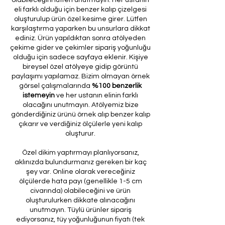
eli farklı olduğu için benzer kalıp çizelgesi
oluşturulup ürün özel kesime girer. Lütfen
karşılaştırma yaparken bu unsurlara dikkat
ediniz. Ürün yapıldıktan sonra atölyeden
çekime gider ve çekimler sipariş yoğunluğu
olduğu için sadece sayfaya eklenir. Kişiye
bireysel özel atölyeye gidip görüntü
paylaşımı yapılamaz. Bizim olmayan örnek
görsel çalışmalarında
%100 benzerlik
istemeyin
ve her ustanın elinin farklı
olacağını unutmayın. Atölyemiz bize
gönderdiğiniz ürünü örnek alıp benzer kalıp
çıkarır ve verdiğiniz ölçülerle yeni kalıp
oluşturur.
Özel dikim yaptırmayı planlıyorsanız,
aklınızda bulundurmanız gereken bir kaç
şey var. Online olarak vereceğiniz
ölçülerde hata payı (genellikle 1-5 cm
civarında) olabileceğini ve ürün
oluşturulurken dikkate alınacağını
unutmayın. Tüylü ürünler sipariş
ediyorsanız, tüy yoğunluğunun fiyatı (tek