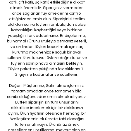
katlı, çift katlı, üç katlı) etkilediğine dikkat
etmek önemlidir. Siparişinizi vermeden
önce sağlanan tüy örneklerini kontrol
ettiğinizden emin olun. Siparişinizi teslim
aldıktan sonra tüylerin ambalajdan dolayı
kabarıklığını kaybettiğini veya birbirine
yapıştığını fark edebilirsiniz. Endişelenme,
bu normal ! Ürünü ütüleyip asmanız yeterli,
ve ardından tüyleri kabartmak için saç
kurutma makinenizde soğuk bir ayar
kullanın. Kurutucuyu tüylere doğru tutun ve
tüylerin salınıp hava almasını bekleyin.
Tüyler paketten çıktığında fazlalıklarını 1 -
2 giyime kadar atar ve sabitlenir.
Değerli Müşterimiz, Satın alma işleminizi
tamamlamadan önce tamamen bilgi
sahibi olduğunuzdan emin olmak istiyoruz.
Lütfen siparişinizin tüm unsurlarını
dikkatlice incelemek için bir dakikanızı
ayırın. Ürün fiyatının ötesinde herhangi bir
özelleştirmenin ek ücrete tabi olacağını
lütfen unutmayın. Ürününüz örnek
görsellerden üretiliyorsa, mevcut olan en