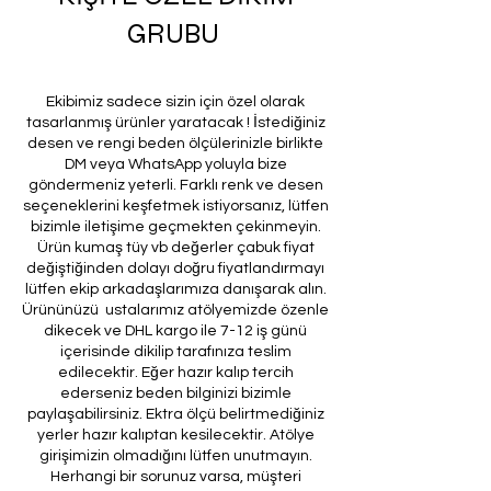
GRUBU
Ekibimiz sadece sizin için özel olarak
tasarlanmış ürünler yaratacak ! İstediğiniz
desen ve rengi beden ölçülerinizle birlikte
DM veya WhatsApp yoluyla bize
göndermeniz yeterli. Farklı renk ve desen
seçeneklerini keşfetmek istiyorsanız, lütfen
bizimle iletişime geçmekten çekinmeyin.
Ürün kumaş tüy vb değerler çabuk fiyat
değiştiğinden dolayı doğru fiyatlandırmayı
lütfen ekip arkadaşlarımıza danışarak alın.
Ürününüzü ustalarımız atölyemizde özenle
dikecek ve DHL kargo ile 7-12 iş günü
içerisinde dikilip tarafınıza teslim
edilecektir. Eğer hazır kalıp tercih
ederseniz beden bilginizi bizimle
paylaşabilirsiniz. Ektra ölçü belirtmediğiniz
yerler hazır kalıptan kesilecektir. Atölye
girişimizin olmadığını lütfen unutmayın.
Herhangi bir sorunuz varsa, müşteri