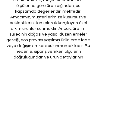
ölçülerine göre üretildiğinden, bu
kapsamda değerlendirilmektedir.
Amacımız, müşterilerimize kusursuz ve
beklentilerini tam olarak karşılayan özel
dikim ürünler sunmaktır. Ancak, üretim
sürecinin doğası ve yasal düzenlemeler
gereği, son provası yapılmış ürünlerde iade
veya değişim imkanı bulunmamaktadır. Bu
nedenle, sipariş verirken ölçülerin
doğruluğundan ve ürün detaylarının
eksiksiz olduğundan emin olunması önem
arz etmektedir.
Müşteri temsilcilerimizin tarafınıza
ileteceği kod ile son prova için ürünün
firmamıza gönderilmesi, özel tasarım
sürecinin nihai aşamasını teşkil
etmektedir. Bu son prova, ürünün
onaylanması ve nihai hale getirilmesi için
kritik bir öneme sahiptir.
Bu bağlamda, yasal haklarımız
çerçevesinde, son provaya gönderilmeyen
bir özel tasarım ürününün iadesi kabul
edilmemektedir. Müşterilerimizin, ürünün