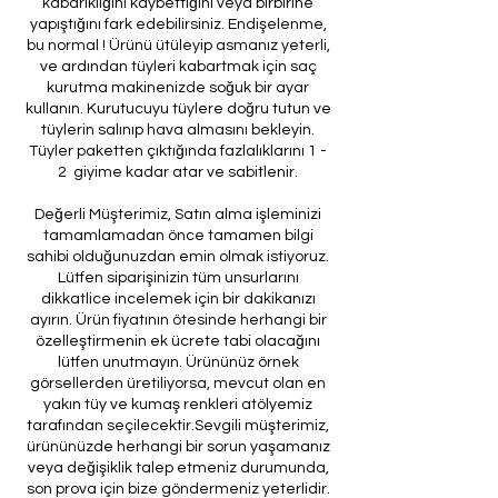
kabarıklığını kaybettiğini veya birbirine
yapıştığını fark edebilirsiniz. Endişelenme,
bu normal ! Ürünü ütüleyip asmanız yeterli,
ve ardından tüyleri kabartmak için saç
kurutma makinenizde soğuk bir ayar
kullanın. Kurutucuyu tüylere doğru tutun ve
tüylerin salınıp hava almasını bekleyin.
Tüyler paketten çıktığında fazlalıklarını 1 -
2 giyime kadar atar ve sabitlenir.
Değerli Müşterimiz, Satın alma işleminizi
tamamlamadan önce tamamen bilgi
sahibi olduğunuzdan emin olmak istiyoruz.
Lütfen siparişinizin tüm unsurlarını
dikkatlice incelemek için bir dakikanızı
ayırın. Ürün fiyatının ötesinde herhangi bir
özelleştirmenin ek ücrete tabi olacağını
lütfen unutmayın. Ürününüz örnek
görsellerden üretiliyorsa, mevcut olan en
yakın tüy ve kumaş renkleri atölyemiz
tarafından seçilecektir.Sevgili müşterimiz,
ürününüzde herhangi bir sorun yaşamanız
veya değişiklik talep etmeniz durumunda,
son prova için bize göndermeniz yeterlidir.