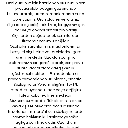
Özel gününüz için hazırlanan bu ürünün son
provası olabileceğini göz önünde
bulundurarak, lütfen zamanlamanızı buna
göre yapınız. Ürün ölçüleri verdiğiniz
ölçülerle eşleştiği takdirde, bir giysinin çok
dar veya çok bol olması gibi yanlış
ölçülerden doğabilecek sorunlardan
firmamız sorumlu değildir.
Özel dikim ürünlerimiz, müşterilerimizin
bireysel ölçülerine ve tercihlerine göre
üretilmektedir. Uzaktan çalışma
sistemimizin bir gereği olarak, son prova
süreci doğal olarak değişkenlik
gösterebilmektedir. Bu nedenle, son
provası tamamlanan ürünlerde, Mesafeli
Sözleşmeler Yönetmeliği'nin 15/1/b
maddesi uyarınca, iade veya değişim
talebi kabul edilmemektedir.
Söz konusu madde, "tüketicinin istekleri
veya kişisel ihtiyaçları doğrultusunda
hazırlanan mallara" ilişkin sözleşmelerde
cayma hakkının kullanılamayacağını
açıkça belirtmektedir. Özel dikim
ürünlerimiz de, müşterilerimizin özel