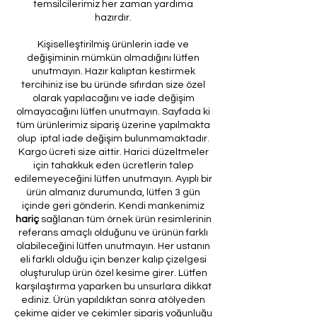
temsilcilerimiz her zaman yardıma
hazırdır.
Kişiselleştirilmiş ürünlerin iade ve
değişiminin mümkün olmadığını lütfen
unutmayın. Hazır kalıptan kestirmek
tercihiniz ise bu üründe sıfırdan size özel
olarak yapılacağını ve iade değişim
olmayacağını lütfen unutmayın. Sayfada ki
tüm ürünlerimiz sipariş üzerine yapılmakta
olup iptal iade değişim bulunmamaktadır.
Kargo ücreti size aittir. Harici düzeltmeler
için tahakkuk eden ücretlerin talep
edilemeyeceğini lütfen unutmayın. Ayıplı bir
ürün almanız durumunda, lütfen 3 gün
içinde geri gönderin. Kendi mankenimiz
hariç
sağlanan tüm örnek ürün resimlerinin
referans amaçlı olduğunu ve ürünün farklı
olabileceğini lütfen unutmayın. Her ustanın
eli farklı olduğu için benzer kalıp çizelgesi
oluşturulup ürün özel kesime girer. Lütfen
karşılaştırma yaparken bu unsurlara dikkat
ediniz. Ürün yapıldıktan sonra atölyeden
çekime gider ve çekimler sipariş yoğunluğu