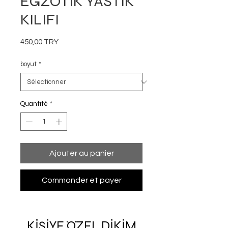
EGZOTİK YASTIK
KILIFI
Prix
450,00 TRY
boyut
*
Quantité
*
Ajouter au panier
Commander et payer
KİŞİYE ÖZEL DİKİM