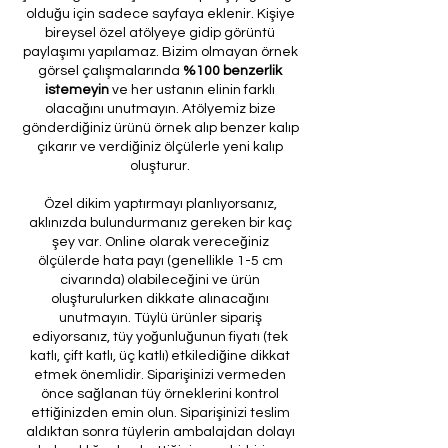
olduğu için sadece sayfaya eklenir. Kişiye
bireysel özel atölyeye gidip görüntü
paylaşımı yapılamaz. Bizim olmayan örnek
görsel çalışmalarında
%100 benzerlik
istemeyin
ve her ustanın elinin farklı
olacağını unutmayın. Atölyemiz bize
gönderdiğiniz ürünü örnek alıp benzer kalıp
çıkarır ve verdiğiniz ölçülerle yeni kalıp
oluşturur.
Özel dikim yaptırmayı planlıyorsanız,
aklınızda bulundurmanız gereken bir kaç
şey var. Online olarak vereceğiniz
ölçülerde hata payı (genellikle 1-5 cm
civarında) olabileceğini ve ürün
oluşturulurken dikkate alınacağını
unutmayın. Tüylü ürünler sipariş
ediyorsanız, tüy yoğunluğunun fiyatı (tek
katlı, çift katlı, üç katlı) etkilediğine dikkat
etmek önemlidir. Siparişinizi vermeden
önce sağlanan tüy örneklerini kontrol
ettiğinizden emin olun. Siparişinizi teslim
aldıktan sonra tüylerin ambalajdan dolayı