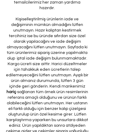
temsilcilerimiz her zaman yardıma
hazırdır.
Kişiselleştirilmiş ürünlerin iade ve
değişiminin mümkün olmadığını lütfen
unutmayın. Hazır kalıptan kestirmek
tercihiniz ise bu üründe sıfırdan size özel
olarak yapılacağını ve iade değişim
olmayacağını lütfen unutmayın. Sayfada ki
tüm ürünlerimiz sipariş üzerine yapılmakta
olup iptal iade değişim bulunmamaktadır.
Kargo ücreti size aittir. Harici düzeltmeler
için tahakkuk eden ücretlerin talep
edilemeyeceğini lütfen unutmayın. Ayıplı bir
ürün almanız durumunda, lütfen 3 gün
içinde geri gönderin. Kendi mankenimiz
hariç
sağlanan tüm örnek ürün resimlerinin
referans amaçlı olduğunu ve ürünün farklı
olabileceğini lütfen unutmayın. Her ustanın
eli farklı olduğu için benzer kalıp çizelgesi
oluşturulup ürün özel kesime girer. Lütfen
karşılaştırma yaparken bu unsurlara dikkat
ediniz. Ürün yapıldıktan sonra atölyeden
çekime gider ve çekimler sipariş yoğunluğu