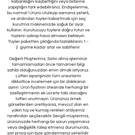
kabarıklığını kaybettiğini veya birbirine
yapıştığını fark edebilirsiniz. Endişelenme,
bu normal ! Ürünü ütüleyip asmanız yeterli,
ve ardından tüyleri kabartmak için saç
kurutma makinenizde soğuk bir ayar
kullanın. Kurutucuyu tüylere doğru tutun ve
tüylerin salınıp hava almasını bekleyin.
Tüyler paketten çıktığında fazlalıklarını 1 -
2 giyime kadar atar ve sabitlenir.
Değerli Müşterimiz, Satın alma işleminizi
tamamlamadan önce tamamen bilgi
sahibi olduğunuzdan emin olmak istiyoruz.
Lütfen siparişinizin tüm unsurlarını
dikkatlice incelemek için bir dakikanızı
ayırın. Ürün fiyatının ötesinde herhangi bir
özelleştirmenin ek ücrete tabi olacağını
lütfen unutmayın. Ürününüz örnek
görsellerden üretiliyorsa, mevcut olan en
yakın tüy ve kumaş renkleri atölyemiz
tarafından seçilecektir.Sevgili müşterimiz,
ürününüzde herhangi bir sorun yaşamanız
veya değişiklik talep etmeniz durumunda,
son prova için bize göndermeniz yeterlidir.