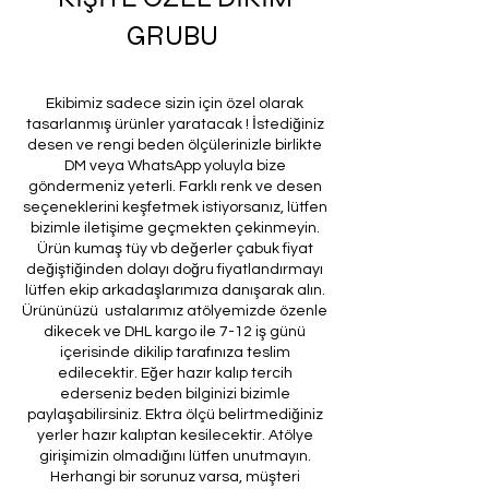
GRUBU
Ekibimiz sadece sizin için özel olarak
tasarlanmış ürünler yaratacak ! İstediğiniz
desen ve rengi beden ölçülerinizle birlikte
DM veya WhatsApp yoluyla bize
göndermeniz yeterli. Farklı renk ve desen
seçeneklerini keşfetmek istiyorsanız, lütfen
bizimle iletişime geçmekten çekinmeyin.
Ürün kumaş tüy vb değerler çabuk fiyat
değiştiğinden dolayı doğru fiyatlandırmayı
lütfen ekip arkadaşlarımıza danışarak alın.
Ürününüzü ustalarımız atölyemizde özenle
dikecek ve DHL kargo ile 7-12 iş günü
içerisinde dikilip tarafınıza teslim
edilecektir. Eğer hazır kalıp tercih
ederseniz beden bilginizi bizimle
paylaşabilirsiniz. Ektra ölçü belirtmediğiniz
yerler hazır kalıptan kesilecektir. Atölye
girişimizin olmadığını lütfen unutmayın.
Herhangi bir sorunuz varsa, müşteri