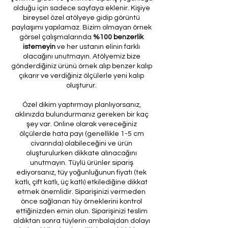
olduğu için sadece sayfaya eklenir. Kişiye
bireysel özel atölyeye gidip görüntü
paylaşımı yapılamaz. Bizim olmayan örnek
görsel çalışmalarında
%100 benzerlik
istemeyin
ve her ustanın elinin farklı
olacağını unutmayın. Atölyemiz bize
gönderdiğiniz ürünü örnek alıp benzer kalıp
çıkarır ve verdiğiniz ölçülerle yeni kalıp
oluşturur.
Özel dikim yaptırmayı planlıyorsanız,
aklınızda bulundurmanız gereken bir kaç
şey var. Online olarak vereceğiniz
ölçülerde hata payı (genellikle 1-5 cm
civarında) olabileceğini ve ürün
oluşturulurken dikkate alınacağını
unutmayın. Tüylü ürünler sipariş
ediyorsanız, tüy yoğunluğunun fiyatı (tek
katlı, çift katlı, üç katlı) etkilediğine dikkat
etmek önemlidir. Siparişinizi vermeden
önce sağlanan tüy örneklerini kontrol
ettiğinizden emin olun. Siparişinizi teslim
aldıktan sonra tüylerin ambalajdan dolayı