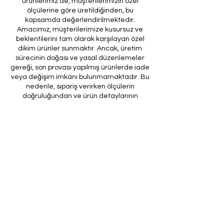
ürünlerimiz de, müşterilerimizin özel
ölçülerine göre üretildiğinden, bu
kapsamda değerlendirilmektedir.
Amacımız, müşterilerimize kusursuz ve
beklentilerini tam olarak karşılayan özel
dikim ürünler sunmaktır. Ancak, üretim
sürecinin doğası ve yasal düzenlemeler
gereği, son provası yapılmış ürünlerde iade
veya değişim imkanı bulunmamaktadır. Bu
nedenle, sipariş verirken ölçülerin
doğruluğundan ve ürün detaylarının
eksiksiz olduğundan emin olunması önem
arz etmektedir.
Müşteri temsilcilerimizin tarafınıza
ileteceği kod ile son prova için ürünün
firmamıza gönderilmesi, özel tasarım
sürecinin nihai aşamasını teşkil
etmektedir. Bu son prova, ürünün
onaylanması ve nihai hale getirilmesi için
kritik bir öneme sahiptir.
Bu bağlamda, yasal haklarımız
çerçevesinde, son provaya gönderilmeyen
bir özel tasarım ürününün iadesi kabul
edilmemektedir. Müşterilerimizin, ürünün