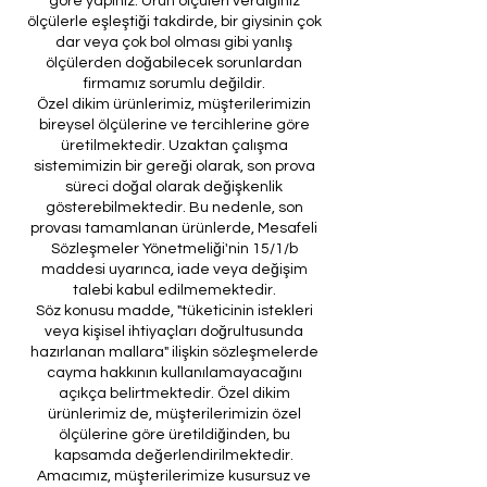
göre yapınız. Ürün ölçüleri verdiğiniz
ölçülerle eşleştiği takdirde, bir giysinin çok
dar veya çok bol olması gibi yanlış
ölçülerden doğabilecek sorunlardan
firmamız sorumlu değildir.
Özel dikim ürünlerimiz, müşterilerimizin
bireysel ölçülerine ve tercihlerine göre
üretilmektedir. Uzaktan çalışma
sistemimizin bir gereği olarak, son prova
süreci doğal olarak değişkenlik
gösterebilmektedir. Bu nedenle, son
provası tamamlanan ürünlerde, Mesafeli
Sözleşmeler Yönetmeliği'nin 15/1/b
maddesi uyarınca, iade veya değişim
talebi kabul edilmemektedir.
Söz konusu madde, "tüketicinin istekleri
veya kişisel ihtiyaçları doğrultusunda
hazırlanan mallara" ilişkin sözleşmelerde
cayma hakkının kullanılamayacağını
açıkça belirtmektedir. Özel dikim
ürünlerimiz de, müşterilerimizin özel
ölçülerine göre üretildiğinden, bu
kapsamda değerlendirilmektedir.
Amacımız, müşterilerimize kusursuz ve