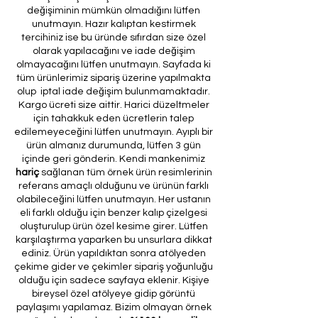
değişiminin mümkün olmadığını lütfen
unutmayın. Hazır kalıptan kestirmek
tercihiniz ise bu üründe sıfırdan size özel
olarak yapılacağını ve iade değişim
olmayacağını lütfen unutmayın. Sayfada ki
tüm ürünlerimiz sipariş üzerine yapılmakta
olup iptal iade değişim bulunmamaktadır.
Kargo ücreti size aittir. Harici düzeltmeler
için tahakkuk eden ücretlerin talep
edilemeyeceğini lütfen unutmayın. Ayıplı bir
ürün almanız durumunda, lütfen 3 gün
içinde geri gönderin. Kendi mankenimiz
hariç
sağlanan tüm örnek ürün resimlerinin
referans amaçlı olduğunu ve ürünün farklı
olabileceğini lütfen unutmayın. Her ustanın
eli farklı olduğu için benzer kalıp çizelgesi
oluşturulup ürün özel kesime girer. Lütfen
karşılaştırma yaparken bu unsurlara dikkat
ediniz. Ürün yapıldıktan sonra atölyeden
çekime gider ve çekimler sipariş yoğunluğu
olduğu için sadece sayfaya eklenir. Kişiye
bireysel özel atölyeye gidip görüntü
paylaşımı yapılamaz. Bizim olmayan örnek