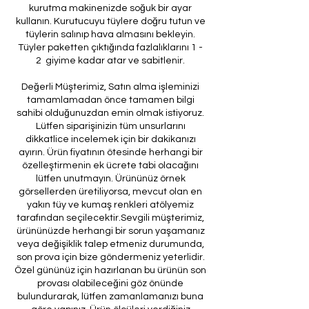
kurutma makinenizde soğuk bir ayar
kullanın. Kurutucuyu tüylere doğru tutun ve
tüylerin salınıp hava almasını bekleyin.
Tüyler paketten çıktığında fazlalıklarını 1 -
2 giyime kadar atar ve sabitlenir.
Değerli Müşterimiz, Satın alma işleminizi
tamamlamadan önce tamamen bilgi
sahibi olduğunuzdan emin olmak istiyoruz.
Lütfen siparişinizin tüm unsurlarını
dikkatlice incelemek için bir dakikanızı
ayırın. Ürün fiyatının ötesinde herhangi bir
özelleştirmenin ek ücrete tabi olacağını
lütfen unutmayın. Ürününüz örnek
görsellerden üretiliyorsa, mevcut olan en
yakın tüy ve kumaş renkleri atölyemiz
tarafından seçilecektir.Sevgili müşterimiz,
ürününüzde herhangi bir sorun yaşamanız
veya değişiklik talep etmeniz durumunda,
son prova için bize göndermeniz yeterlidir.
Özel gününüz için hazırlanan bu ürünün son
provası olabileceğini göz önünde
bulundurarak, lütfen zamanlamanızı buna