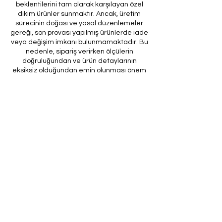
beklentilerini tam olarak karşılayan özel
dikim ürünler sunmaktır. Ancak, üretim
sürecinin doğası ve yasal düzenlemeler
gereği, son provası yapılmış ürünlerde iade
veya değişim imkanı bulunmamaktadır. Bu
nedenle, sipariş verirken ölçülerin
doğruluğundan ve ürün detaylarının
eksiksiz olduğundan emin olunması önem
arz etmektedir.
Müşteri temsilcilerimizin tarafınıza
ileteceği kod ile son prova için ürünün
firmamıza gönderilmesi, özel tasarım
sürecinin nihai aşamasını teşkil
etmektedir. Bu son prova, ürünün
onaylanması ve nihai hale getirilmesi için
kritik bir öneme sahiptir.
Bu bağlamda, yasal haklarımız
çerçevesinde, son provaya gönderilmeyen
bir özel tasarım ürününün iadesi kabul
edilmemektedir. Müşterilerimizin, ürünün
son provasına gönderilmeden iade
talebinde bulunması durumunda, bu talep
karşılanmayacaktır.
Bu uygulamanın amacı, özel tasarım