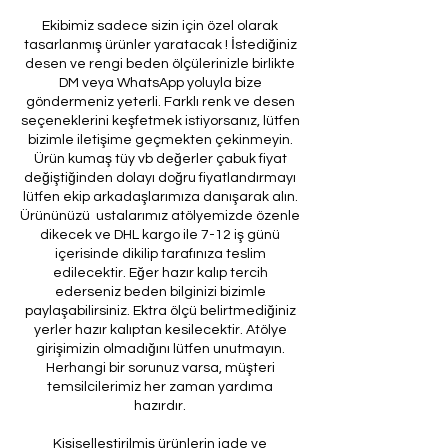
Ekibimiz sadece sizin için özel olarak
tasarlanmış ürünler yaratacak ! İstediğiniz
desen ve rengi beden ölçülerinizle birlikte
DM veya WhatsApp yoluyla bize
göndermeniz yeterli. Farklı renk ve desen
seçeneklerini keşfetmek istiyorsanız, lütfen
bizimle iletişime geçmekten çekinmeyin.
Ürün kumaş tüy vb değerler çabuk fiyat
değiştiğinden dolayı doğru fiyatlandırmayı
lütfen ekip arkadaşlarımıza danışarak alın.
Ürününüzü ustalarımız atölyemizde özenle
dikecek ve DHL kargo ile 7-12 iş günü
içerisinde dikilip tarafınıza teslim
edilecektir. Eğer hazır kalıp tercih
ederseniz beden bilginizi bizimle
paylaşabilirsiniz. Ektra ölçü belirtmediğiniz
yerler hazır kalıptan kesilecektir. Atölye
girişimizin olmadığını lütfen unutmayın.
Herhangi bir sorunuz varsa, müşteri
temsilcilerimiz her zaman yardıma
hazırdır.
Kişiselleştirilmiş ürünlerin iade ve