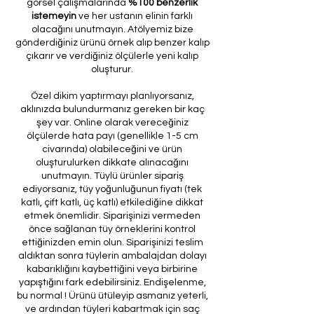
görsel çalışmalarında
%100 benzerlik
istemeyin
ve her ustanın elinin farklı
olacağını unutmayın. Atölyemiz bize
gönderdiğiniz ürünü örnek alıp benzer kalıp
çıkarır ve verdiğiniz ölçülerle yeni kalıp
oluşturur.
Özel dikim yaptırmayı planlıyorsanız,
aklınızda bulundurmanız gereken bir kaç
şey var. Online olarak vereceğiniz
ölçülerde hata payı (genellikle 1-5 cm
civarında) olabileceğini ve ürün
oluşturulurken dikkate alınacağını
unutmayın. Tüylü ürünler sipariş
ediyorsanız, tüy yoğunluğunun fiyatı (tek
katlı, çift katlı, üç katlı) etkilediğine dikkat
etmek önemlidir. Siparişinizi vermeden
önce sağlanan tüy örneklerini kontrol
ettiğinizden emin olun. Siparişinizi teslim
aldıktan sonra tüylerin ambalajdan dolayı
kabarıklığını kaybettiğini veya birbirine
yapıştığını fark edebilirsiniz. Endişelenme,
bu normal ! Ürünü ütüleyip asmanız yeterli,
ve ardından tüyleri kabartmak için saç