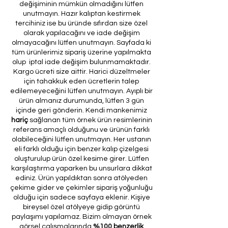
değişiminin mümkün olmadığını lütfen
unutmayın. Hazır kalıptan kestirmek
tercihiniz ise bu üründe sıfırdan size özel
olarak yapılacağını ve iade değişim
olmayacağını lütfen unutmayın. Sayfada ki
tüm ürünlerimiz sipariş üzerine yapılmakta
olup iptal iade değişim bulunmamaktadır.
Kargo ücreti size aittir. Harici düzeltmeler
için tahakkuk eden ücretlerin talep
edilemeyeceğini lütfen unutmayın. Ayıplı bir
ürün almanız durumunda, lütfen 3 gün
içinde geri gönderin. Kendi mankenimiz
hariç
sağlanan tüm örnek ürün resimlerinin
referans amaçlı olduğunu ve ürünün farklı
olabileceğini lütfen unutmayın. Her ustanın
eli farklı olduğu için benzer kalıp çizelgesi
oluşturulup ürün özel kesime girer. Lütfen
karşılaştırma yaparken bu unsurlara dikkat
ediniz. Ürün yapıldıktan sonra atölyeden
çekime gider ve çekimler sipariş yoğunluğu
olduğu için sadece sayfaya eklenir. Kişiye
bireysel özel atölyeye gidip görüntü
paylaşımı yapılamaz. Bizim olmayan örnek
görsel çalışmalarında
%100 benzerlik