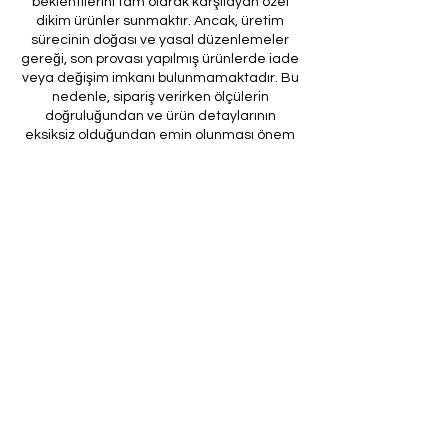
beklentilerini tam olarak karşılayan özel
dikim ürünler sunmaktır. Ancak, üretim
sürecinin doğası ve yasal düzenlemeler
gereği, son provası yapılmış ürünlerde iade
veya değişim imkanı bulunmamaktadır. Bu
nedenle, sipariş verirken ölçülerin
doğruluğundan ve ürün detaylarının
eksiksiz olduğundan emin olunması önem
arz etmektedir.
Müşteri temsilcilerimizin tarafınıza
ileteceği kod ile son prova için ürünün
firmamıza gönderilmesi, özel tasarım
sürecinin nihai aşamasını teşkil
etmektedir. Bu son prova, ürünün
onaylanması ve nihai hale getirilmesi için
kritik bir öneme sahiptir.
Bu bağlamda, yasal haklarımız
çerçevesinde, son provaya gönderilmeyen
bir özel tasarım ürününün iadesi kabul
edilmemektedir. Müşterilerimizin, ürünün
son provasına gönderilmeden iade
talebinde bulunması durumunda, bu talep
karşılanmayacaktır.
Bu uygulamanın amacı, özel tasarım