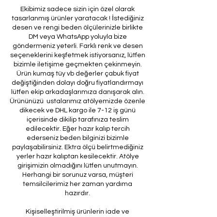
Ekibimiz sadece sizin için özel olarak
tasarlanmış ürünler yaratacak ! İstediğiniz
desen ve rengi beden ölçülerinizle birlikte
DM veya WhatsApp yoluyla bize
göndermeniz yeterli. Farklı renk ve desen
seçeneklerini keşfetmek istiyorsanız, lütfen
bizimle iletişime geçmekten çekinmeyin.
Ürün kumaş tüy vb değerler çabuk fiyat
değiştiğinden dolayı doğru fiyatlandırmayı
lütfen ekip arkadaşlarımıza danışarak alın.
Ürününüzü ustalarımız atölyemizde özenle
dikecek ve DHL kargo ile 7-12 iş günü
içerisinde dikilip tarafınıza teslim
edilecektir. Eğer hazır kalıp tercih
ederseniz beden bilginizi bizimle
paylaşabilirsiniz. Ektra ölçü belirtmediğiniz
yerler hazır kalıptan kesilecektir. Atölye
girişimizin olmadığını lütfen unutmayın.
Herhangi bir sorunuz varsa, müşteri
temsilcilerimiz her zaman yardıma
hazırdır.
Kişiselleştirilmiş ürünlerin iade ve