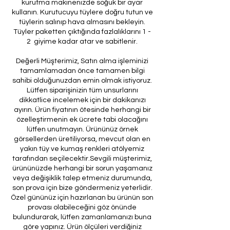
kurutma makinenizde soğuk bir ayar
kullanın. Kurutucuyu tüylere doğru tutun ve
tüylerin salınıp hava almasını bekleyin.
Tüyler paketten çıktığında fazlalıklarını 1 -
2 giyime kadar atar ve sabitlenir.
Değerli Müşterimiz, Satın alma işleminizi
tamamlamadan önce tamamen bilgi
sahibi olduğunuzdan emin olmak istiyoruz.
Lütfen siparişinizin tüm unsurlarını
dikkatlice incelemek için bir dakikanızı
ayırın. Ürün fiyatının ötesinde herhangi bir
özelleştirmenin ek ücrete tabi olacağını
lütfen unutmayın. Ürününüz örnek
görsellerden üretiliyorsa, mevcut olan en
yakın tüy ve kumaş renkleri atölyemiz
tarafından seçilecektir.Sevgili müşterimiz,
ürününüzde herhangi bir sorun yaşamanız
veya değişiklik talep etmeniz durumunda,
son prova için bize göndermeniz yeterlidir.
Özel gününüz için hazırlanan bu ürünün son
provası olabileceğini göz önünde
bulundurarak, lütfen zamanlamanızı buna
göre yapınız. Ürün ölçüleri verdiğiniz