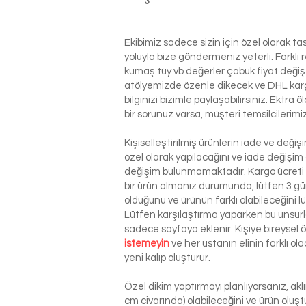
Ekibimiz sadece sizin için özel olarak t
yoluyla bize göndermeniz yeterli. Farkl
kumaş tüy vb değerler çabuk fiyat değiş
atölyemizde özenle dikecek ve DHL kargo i
bilginizi bizimle paylaşabilirsiniz. Ektra
bir sorunuz varsa, müşteri temsilcilerim
Kişiselleştirilmiş ürünlerin iade ve deği
özel olarak yapılacağını ve iade değişim
değişim bulunmamaktadır. Kargo ücreti si
bir ürün almanız durumunda, lütfen 3 g
olduğunu ve ürünün farklı olabileceğini l
Lütfen karşılaştırma yaparken bu unsurla
sadece sayfaya eklenir. Kişiye bireysel
istemeyin
ve her ustanın elinin farklı o
yeni kalıp oluşturur.
Özel dikim yaptırmayı planlıyorsanız, ak
cm civarında) olabileceğini ve ürün oluşt