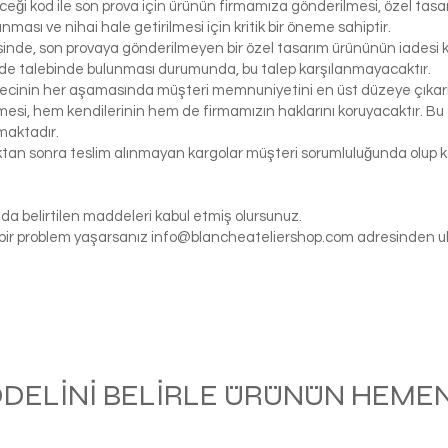
eceği kod ile son prova için ürünün firmamıza gönderilmesi, özel tasa
ası ve nihai hale getirilmesi için kritik bir öneme sahiptir.
inde, son provaya gönderilmeyen bir özel tasarım ürününün iadesi k
de talebinde bulunması durumunda, bu talep karşılanmayacaktır.
ecinin her aşamasında müşteri memnuniyetini en üst düzeye çıkarma
si, hem kendilerinin hem de firmamızın haklarını koruyacaktır. Bu ö
maktadır.
tıktan sonra teslim alınmayan kargolar müşteri sorumluluğunda olu
da belirtilen maddeleri kabul etmiş olursunuz.
gi bir problem yaşarsanız
info@blancheateliershop.com
adresinden ula
ODELİNİ BELİRLE ÜRÜNÜN HEMEN