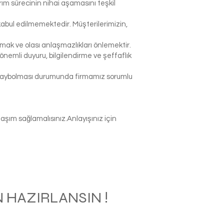
rım sürecinin nihai aşamasını teşkil
abul edilmemektedir. Müşterilerimizin,
k ve olası anlaşmazlıkları önlemektir.
nemli duyuru, bilgilendirme ve şeffaflık
p kaybolması durumunda firmamız sorumlu
şım sağlamalısınız.Anlayışınız için
 HAZIRLANSIN !