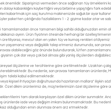
etmek önemlidir. Siparişinizi vermeden önce sağlanan tüy örneklerini ko
 dolayı kabarıklığını kaybettiğini veya birbirine yapıştığını fark edeb
yleri kabartmak için saç kurutma makinenizde soğuk bir ayar kullanı
üyler paketten çıktığında fazlalıklarını 1 - 2 giyime kadar atar ve sabi
izi tamamlamadan önce tamamen bilgi sahibi olduğunuzdan emin olma
dakikanızı ayırın. Ürün fiyatının ötesinde herhangi bir özelleştirmeni
üretiliyorsa, mevcut olan en yakın tüy ve kumaş renkleri atölyemiz t
run yaşamanız veya değişiklik talep etmeniz durumunda, son prova i
rovası olabileceğini göz önünde bulundurarak, lütfen zamanlamanızı
bir giysinin çok dar veya çok bol olması gibi yanlış ölçülerden doğabi
bireysel ölçülerine ve tercihlerine göre üretilmektedir. Uzaktan çalı
österebilmektedir. Bu nedenle, son provası tamamlanan ürünlerde, 
işim talebi kabul edilmemektedir.
 veya kişisel ihtiyaçları doğrultusunda hazırlanan mallara" ilişkin 
r. Özel dikim ürünlerimiz de, müşterilerimizin özel ölçülerine göre
klentilerini tam olarak karşılayan özel dikim ürünler sunmaktır. Anc
ış ürünlerde iade veya değişim imkanı bulunmamaktadır. Bu nedenle, 
iksiz olduğundan emin olunması önem arz etmektedir.