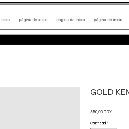
inicio
página de inicio
página de inicio
página de inicio
GOLD KE
Precio
350,00 TRY
Cantidad
*