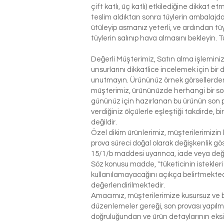
çift katlı, üç katlı) etkilediğine dikkat 
teslim aldıktan sonra tüylerin ambalajdan
ütüleyip asmanız yeterli, ve ardından tü
tüylerin salınıp hava almasını bekleyin. T
Değerli Müşterimiz, Satın alma işlemin
unsurlarını dikkatlice incelemek için bir 
unutmayın. Ürününüz örnek görsellerden 
müşterimiz, ürününüzde herhangi bir so
gününüz için hazırlanan bu ürünün son p
verdiğiniz ölçülerle eşleştiği takdirde, 
değildir.
Özel dikim ürünlerimiz, müşterilerimizin 
prova süreci doğal olarak değişkenlik g
15/1/b maddesi uyarınca, iade veya değ
Söz konusu madde, "tüketicinin istekleri
kullanılamayacağını açıkça belirtmektedi
değerlendirilmektedir.
Amacımız, müşterilerimize kusursuz ve be
düzenlemeler gereği, son provası yapılm
doğruluğundan ve ürün detaylarının eks