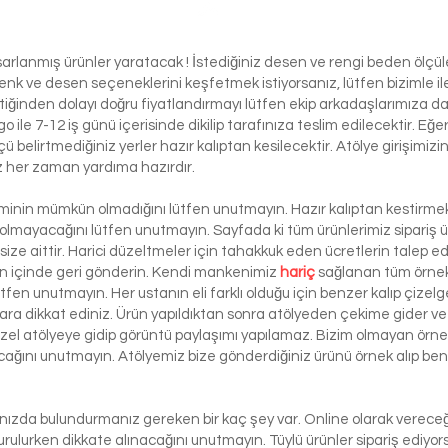
Bola
asarlanmış ürünler yaratacak ! İstediğiniz desen ve rengi beden ölçü
ı renk ve desen seçeneklerini keşfetmek istiyorsanız, lütfen biziml
tiğinden dolayı doğru fiyatlandırmayı lütfen ekip arkadaşlarımıza d
le 7-12 iş günü içerisinde dikilip tarafınıza teslim edilecektir. Eğe
 ölçü belirtmediğiniz yerler hazır kalıptan kesilecektir. Atölye girişim
iz her zaman yardıma hazırdır.
şiminin mümkün olmadığını lütfen unutmayın. Hazır kalıptan kestirmek 
 olmayacağını lütfen unutmayın. Sayfada ki tüm ürünlerimiz sipariş ü
ze aittir. Harici düzeltmeler için tahakkuk eden ücretlerin talep e
ün içinde geri gönderin. Kendi mankenimiz
hariç
sağlanan tüm örnek 
ütfen unutmayın. Her ustanın eli farklı olduğu için benzer kalıp çizelg
ra dikkat ediniz. Ürün yapıldıktan sonra atölyeden çekime gider ve 
 özel atölyeye gidip görüntü paylaşımı yapılamaz. Bizim olmayan örn
lacağını unutmayın. Atölyemiz bize gönderdiğiniz ürünü örnek alıp benze
lınızda bulundurmanız gereken bir kaç şey var. Online olarak vereceği
urulurken dikkate alınacağını unutmayın. Tüylü ürünler sipariş ediyorsa