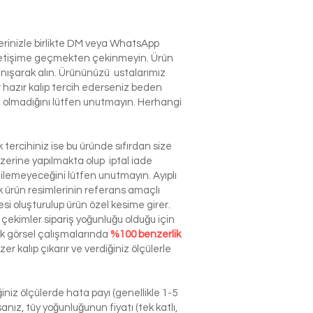
lerinizle birlikte DM veya WhatsApp
e iletişime geçmekten çekinmeyin. Ürün
anışarak alın. Ürününüzü ustalarımız
r hazır kalıp tercih ederseniz beden
izin olmadığını lütfen unutmayın. Herhangi
tercihiniz ise bu üründe sıfırdan size
zerine yapılmakta olup iptal iade
dilemeyeceğini lütfen unutmayın. Ayıplı
ürün resimlerinin referans amaçlı
esi oluşturulup ürün özel kesime girer.
çekimler sipariş yoğunluğu olduğu için
ek görsel çalışmalarında
%100 benzerlik
r kalıp çıkarır ve verdiğiniz ölçülerle
niz ölçülerde hata payı (genellikle 1-5
nız, tüy yoğunluğunun fiyatı (tek katlı,