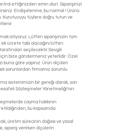
ntrol ettiğinizden emin olun. Siparişinizi
ilirsiniz. Endişelenme, bu normal ! Ürünü
n. Kurutucuyu tüylere doğru tutun ve
tlenir.
k istiyoruz. Lütfen siparişinizin tüm
n ek ücrete tabi olacağını lütfen
arafından seçilecektir.Sevgili
çin bize göndermeniz yeterlidir. Özel
 buna göre yapınız. Ürün ölçüleri
lecek sorunlardan firmamız sorumlu
şma sistemimizin bir gereği olarak, son
Mesafeli Sözleşmeler Yönetmeliği'nin
sözleşmelerde cayma hakkının
 üretildiğinden, bu kapsamda
ak, üretim sürecinin doğası ve yasal
sipariş verirken ölçülerin