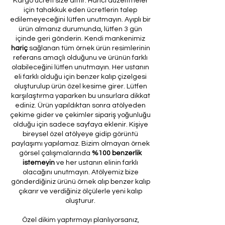
Kargo ücreti size aittir. Harici düzeltmeler
için tahakkuk eden ücretlerin talep
edilemeyeceğini lütfen unutmayın. Ayıplı bir
ürün almanız durumunda, lütfen 3 gün
içinde geri gönderin. Kendi mankenimiz
hariç
sağlanan tüm örnek ürün resimlerinin
referans amaçlı olduğunu ve ürünün farklı
olabileceğini lütfen unutmayın. Her ustanın
eli farklı olduğu için benzer kalıp çizelgesi
oluşturulup ürün özel kesime girer. Lütfen
karşılaştırma yaparken bu unsurlara dikkat
ediniz. Ürün yapıldıktan sonra atölyeden
çekime gider ve çekimler sipariş yoğunluğu
olduğu için sadece sayfaya eklenir. Kişiye
bireysel özel atölyeye gidip görüntü
paylaşımı yapılamaz. Bizim olmayan örnek
görsel çalışmalarında
%100 benzerlik
istemeyin
ve her ustanın elinin farklı
olacağını unutmayın. Atölyemiz bize
gönderdiğiniz ürünü örnek alıp benzer kalıp
çıkarır ve verdiğiniz ölçülerle yeni kalıp
oluşturur.
Özel dikim yaptırmayı planlıyorsanız,