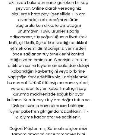
aklınızda bulundurmanız gereken bir kaç
şey var. Online olarak vereceğiniz
ölçülerde hata payı (genellikle 1-5 cm
civarında) olabileceğini ve ürün
oluşturulurken dikkate alınacağını
unutmayın. Tüylü ürünler sipariş
ediyorsanız, tüy yoğunluğunun fiyatı (tek
katlı, çift katlı, üç katlı) etkilediğine dikkat
etmek önemlidir. Siparişinizi vermeden
önce sağlanan tüy örneklerini kontrol
ettiğinizden emin olun. Siparişinizi teslim
aldıktan sonra tüylerin ambalajdan dolayı
kabarıklığını kaybettiğini veya birbirine
yapıştığını fark edebilirsiniz. Endişelenme,
bu normal ! Ürünü ütüleyip asmanız yeterli,
ve ardından tüyleri kabartmak için saç
kurutma makinenizde soğuk bir ayar
kullanın. Kurutucuyu tüylere doğru tutun ve
tüylerin salınıp hava almasını bekleyin.
Tüyler paketten çıktığında fazlalıklarını 1 -
2 giyime kadar atar ve sabitlenir.
Değerli Müşterimiz, Satın alma işleminizi
tamamlamadan önce tamamen bilgi