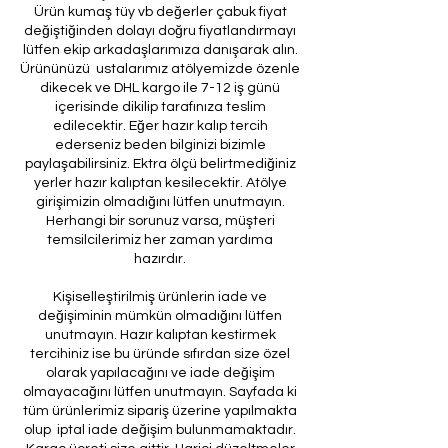
Ürün kumaş tüy vb değerler çabuk fiyat
değiştiğinden dolayı doğru fiyatlandırmayı
lütfen ekip arkadaşlarımıza danışarak alın.
Ürününüzü ustalarımız atölyemizde özenle
dikecek ve DHL kargo ile 7-12 iş günü
içerisinde dikilip tarafınıza teslim
edilecektir. Eğer hazır kalıp tercih
ederseniz beden bilginizi bizimle
paylaşabilirsiniz. Ektra ölçü belirtmediğiniz
yerler hazır kalıptan kesilecektir. Atölye
girişimizin olmadığını lütfen unutmayın.
Herhangi bir sorunuz varsa, müşteri
temsilcilerimiz her zaman yardıma
hazırdır.
Kişiselleştirilmiş ürünlerin iade ve
değişiminin mümkün olmadığını lütfen
unutmayın. Hazır kalıptan kestirmek
tercihiniz ise bu üründe sıfırdan size özel
olarak yapılacağını ve iade değişim
olmayacağını lütfen unutmayın. Sayfada ki
tüm ürünlerimiz sipariş üzerine yapılmakta
olup iptal iade değişim bulunmamaktadır.