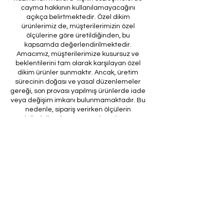
cayma hakkının kullanılamayacağını
açıkça belirtmektedir. Özel dikim
ürünlerimiz de, müşterilerimizin özel
ölçülerine göre üretildiğinden, bu
kapsamda değerlendirilmektedir.
Amacımız, müşterilerimize kusursuz ve
beklentilerini tam olarak karşılayan özel
dikim ürünler sunmaktır. Ancak, üretim
sürecinin doğası ve yasal düzenlemeler
gereği, son provası yapılmış ürünlerde iade
veya değişim imkanı bulunmamaktadır. Bu
nedenle, sipariş verirken ölçülerin
doğruluğundan ve ürün detaylarının
eksiksiz olduğundan emin olunması önem
arz etmektedir.
Müşteri temsilcilerimizin tarafınıza
ileteceği kod ile son prova için ürünün
firmamıza gönderilmesi, özel tasarım
sürecinin nihai aşamasını teşkil
etmektedir. Bu son prova, ürünün
onaylanması ve nihai hale getirilmesi için
kritik bir öneme sahiptir.
Bu bağlamda, yasal haklarımız