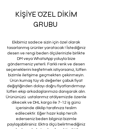
KİŞİYE ÖZEL DİKİM
GRUBU
Ekibimiz sadece sizin için özel olarak
tasarlanmış ürünler yaratacak ! İstediğiniz
desen ve rengi beden ölçülerinizle birlikte
DM veya WhatsApp yoluyla bize
göndermeniz yeterli. Farklı renk ve desen
seçeneklerini keşfetmek istiyorsanız, lütfen
bizimle iletişime geçmekten çekinmeyin.
Ürün kumaş tüy vb değerler çabuk fiyat
değiştiğinden dolayı doğru fiyatlandırmayı
lütfen ekip arkadaşlarımıza danışarak alın.
Ürününüzü ustalarımız atölyemizde özenle
dikecek ve DHL kargo ile 7-12 iş günü
içerisinde dikilip tarafınıza teslim
edilecektir. Eğer hazır kalıp tercih
ederseniz beden bilginizi bizimle
paylaşabilirsiniz. Ektra ölçü belirtmediğiniz