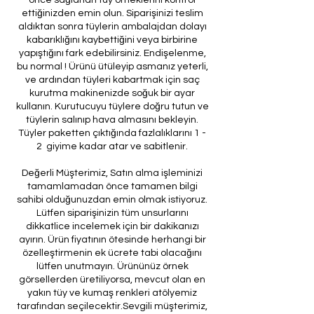
ettiğinizden emin olun. Siparişinizi teslim
aldıktan sonra tüylerin ambalajdan dolayı
kabarıklığını kaybettiğini veya birbirine
yapıştığını fark edebilirsiniz. Endişelenme,
bu normal ! Ürünü ütüleyip asmanız yeterli,
ve ardından tüyleri kabartmak için saç
kurutma makinenizde soğuk bir ayar
kullanın. Kurutucuyu tüylere doğru tutun ve
tüylerin salınıp hava almasını bekleyin.
Tüyler paketten çıktığında fazlalıklarını 1 -
2 giyime kadar atar ve sabitlenir.
Değerli Müşterimiz, Satın alma işleminizi
tamamlamadan önce tamamen bilgi
sahibi olduğunuzdan emin olmak istiyoruz.
Lütfen siparişinizin tüm unsurlarını
dikkatlice incelemek için bir dakikanızı
ayırın. Ürün fiyatının ötesinde herhangi bir
özelleştirmenin ek ücrete tabi olacağını
lütfen unutmayın. Ürününüz örnek
görsellerden üretiliyorsa, mevcut olan en
yakın tüy ve kumaş renkleri atölyemiz
tarafından seçilecektir.Sevgili müşterimiz,