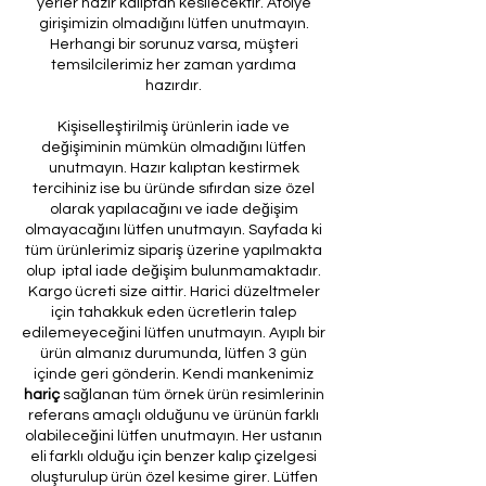
yerler hazır kalıptan kesilecektir. Atölye
girişimizin olmadığını lütfen unutmayın.
Herhangi bir sorunuz varsa, müşteri
temsilcilerimiz her zaman yardıma
hazırdır.
Kişiselleştirilmiş ürünlerin iade ve
değişiminin mümkün olmadığını lütfen
unutmayın. Hazır kalıptan kestirmek
tercihiniz ise bu üründe sıfırdan size özel
olarak yapılacağını ve iade değişim
olmayacağını lütfen unutmayın. Sayfada ki
tüm ürünlerimiz sipariş üzerine yapılmakta
olup iptal iade değişim bulunmamaktadır.
Kargo ücreti size aittir. Harici düzeltmeler
için tahakkuk eden ücretlerin talep
edilemeyeceğini lütfen unutmayın. Ayıplı bir
ürün almanız durumunda, lütfen 3 gün
içinde geri gönderin. Kendi mankenimiz
hariç
sağlanan tüm örnek ürün resimlerinin
referans amaçlı olduğunu ve ürünün farklı
olabileceğini lütfen unutmayın. Her ustanın
eli farklı olduğu için benzer kalıp çizelgesi
oluşturulup ürün özel kesime girer. Lütfen