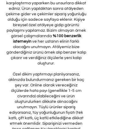
karşılaştırma yaparken bu unsurlara dikkat
ediniz. Ürün yapıldıktan sonra atölyeden
çekime gider ve çekimler sipariş yoğunluğu
olduğu için sadece sayfaya eklenir. Kişiye
bireysel özel atölyeye gidip görüntü
paylaşımı yapılamaz. Bizim olmayan örnek
görsel çalışmalarında
%100 benzerlik
istemeyin
ve her ustanın elinin farklı
olacağını unutmayın. Atölyemiz bize
gönderdiğiniz ürünü örnek alıp benzer kalıp
çıkarır ve verdiğiniz ölçülerle yeni kalıp
oluşturur.
Özel dikim yaptırmayı planlıyorsanız,
aklınızda bulundurmanız gereken bir kaç
şey var. Online olarak vereceğiniz
ölçülerde hata payı (genellikle 1-5 cm
civarında) olabileceğini ve ürün
oluşturulurken dikkate alınacağını
unutmayın. Tüylü ürünler sipariş
ediyorsanız, tüy yoğunluğunun fiyatı (tek
katlı, çift katlı, üç katlı) etkilediğine dikkat
etmek önemlidir. Siparişinizi vermeden
önce sağlanan tüy örneklerini kontrol