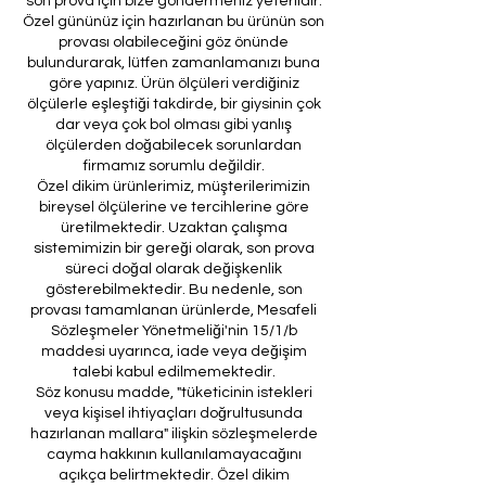
son prova için bize göndermeniz yeterlidir.
Özel gününüz için hazırlanan bu ürünün son
provası olabileceğini göz önünde
bulundurarak, lütfen zamanlamanızı buna
göre yapınız. Ürün ölçüleri verdiğiniz
ölçülerle eşleştiği takdirde, bir giysinin çok
dar veya çok bol olması gibi yanlış
ölçülerden doğabilecek sorunlardan
firmamız sorumlu değildir.
Özel dikim ürünlerimiz, müşterilerimizin
bireysel ölçülerine ve tercihlerine göre
üretilmektedir. Uzaktan çalışma
sistemimizin bir gereği olarak, son prova
süreci doğal olarak değişkenlik
gösterebilmektedir. Bu nedenle, son
provası tamamlanan ürünlerde, Mesafeli
Sözleşmeler Yönetmeliği'nin 15/1/b
maddesi uyarınca, iade veya değişim
talebi kabul edilmemektedir.
Söz konusu madde, "tüketicinin istekleri
veya kişisel ihtiyaçları doğrultusunda
hazırlanan mallara" ilişkin sözleşmelerde
cayma hakkının kullanılamayacağını
açıkça belirtmektedir. Özel dikim