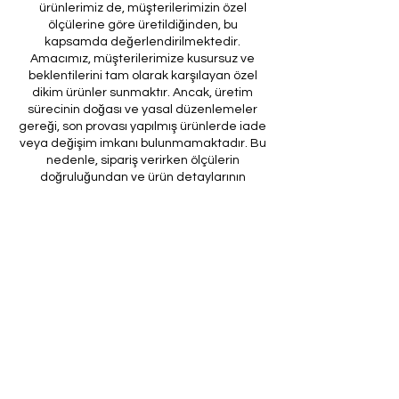
ürünlerimiz de, müşterilerimizin özel
ölçülerine göre üretildiğinden, bu
kapsamda değerlendirilmektedir.
Amacımız, müşterilerimize kusursuz ve
beklentilerini tam olarak karşılayan özel
dikim ürünler sunmaktır. Ancak, üretim
sürecinin doğası ve yasal düzenlemeler
gereği, son provası yapılmış ürünlerde iade
veya değişim imkanı bulunmamaktadır. Bu
nedenle, sipariş verirken ölçülerin
doğruluğundan ve ürün detaylarının
eksiksiz olduğundan emin olunması önem
arz etmektedir.
Müşteri temsilcilerimizin tarafınıza
ileteceği kod ile son prova için ürünün
firmamıza gönderilmesi, özel tasarım
sürecinin nihai aşamasını teşkil
etmektedir. Bu son prova, ürünün
onaylanması ve nihai hale getirilmesi için
kritik bir öneme sahiptir.
Bu bağlamda, yasal haklarımız
çerçevesinde, son provaya gönderilmeyen
bir özel tasarım ürününün iadesi kabul
edilmemektedir. Müşterilerimizin, ürünün