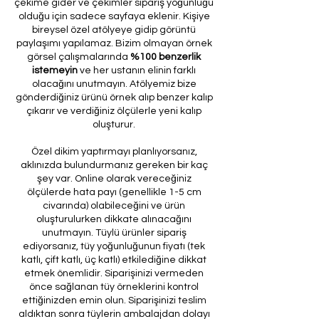
çekime gider ve çekimler sipariş yoğunluğu
olduğu için sadece sayfaya eklenir. Kişiye
bireysel özel atölyeye gidip görüntü
paylaşımı yapılamaz. Bizim olmayan örnek
görsel çalışmalarında
%100 benzerlik
istemeyin
ve her ustanın elinin farklı
olacağını unutmayın. Atölyemiz bize
gönderdiğiniz ürünü örnek alıp benzer kalıp
çıkarır ve verdiğiniz ölçülerle yeni kalıp
oluşturur.
Özel dikim yaptırmayı planlıyorsanız,
aklınızda bulundurmanız gereken bir kaç
şey var. Online olarak vereceğiniz
ölçülerde hata payı (genellikle 1-5 cm
civarında) olabileceğini ve ürün
oluşturulurken dikkate alınacağını
unutmayın. Tüylü ürünler sipariş
ediyorsanız, tüy yoğunluğunun fiyatı (tek
katlı, çift katlı, üç katlı) etkilediğine dikkat
etmek önemlidir. Siparişinizi vermeden
önce sağlanan tüy örneklerini kontrol
ettiğinizden emin olun. Siparişinizi teslim
aldıktan sonra tüylerin ambalajdan dolayı