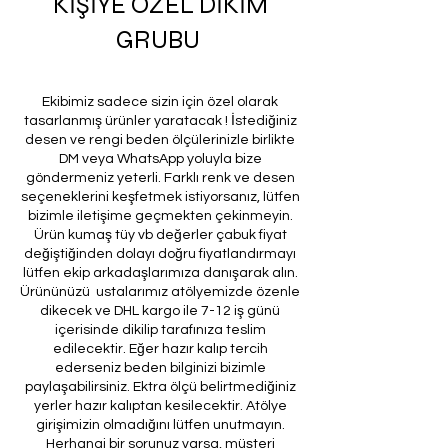
KİŞİYE ÖZEL DİKİM
GRUBU
Ekibimiz sadece sizin için özel olarak
tasarlanmış ürünler yaratacak ! İstediğiniz
desen ve rengi beden ölçülerinizle birlikte
DM veya WhatsApp yoluyla bize
göndermeniz yeterli. Farklı renk ve desen
seçeneklerini keşfetmek istiyorsanız, lütfen
bizimle iletişime geçmekten çekinmeyin.
Ürün kumaş tüy vb değerler çabuk fiyat
değiştiğinden dolayı doğru fiyatlandırmayı
lütfen ekip arkadaşlarımıza danışarak alın.
Ürününüzü ustalarımız atölyemizde özenle
dikecek ve DHL kargo ile 7-12 iş günü
içerisinde dikilip tarafınıza teslim
edilecektir. Eğer hazır kalıp tercih
ederseniz beden bilginizi bizimle
paylaşabilirsiniz. Ektra ölçü belirtmediğiniz
yerler hazır kalıptan kesilecektir. Atölye
girişimizin olmadığını lütfen unutmayın.
Herhangi bir sorunuz varsa, müşteri