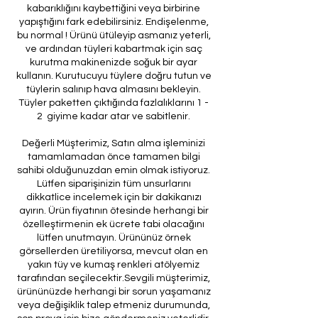
kabarıklığını kaybettiğini veya birbirine
yapıştığını fark edebilirsiniz. Endişelenme,
bu normal ! Ürünü ütüleyip asmanız yeterli,
ve ardından tüyleri kabartmak için saç
kurutma makinenizde soğuk bir ayar
kullanın. Kurutucuyu tüylere doğru tutun ve
tüylerin salınıp hava almasını bekleyin.
Tüyler paketten çıktığında fazlalıklarını 1 -
2 giyime kadar atar ve sabitlenir.
Değerli Müşterimiz, Satın alma işleminizi
tamamlamadan önce tamamen bilgi
sahibi olduğunuzdan emin olmak istiyoruz.
Lütfen siparişinizin tüm unsurlarını
dikkatlice incelemek için bir dakikanızı
ayırın. Ürün fiyatının ötesinde herhangi bir
özelleştirmenin ek ücrete tabi olacağını
lütfen unutmayın. Ürününüz örnek
görsellerden üretiliyorsa, mevcut olan en
yakın tüy ve kumaş renkleri atölyemiz
tarafından seçilecektir.Sevgili müşterimiz,
ürününüzde herhangi bir sorun yaşamanız
veya değişiklik talep etmeniz durumunda,