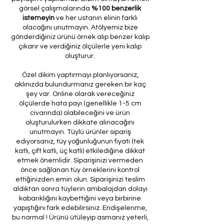
görsel çalışmalarında
%100 benzerlik
istemeyin
ve her ustanın elinin farklı
olacağını unutmayın. Atölyemiz bize
gönderdiğiniz ürünü örnek alıp benzer kalıp
çıkarır ve verdiğiniz ölçülerle yeni kalıp
oluşturur.
Özel dikim yaptırmayı planlıyorsanız,
aklınızda bulundurmanız gereken bir kaç
şey var. Online olarak vereceğiniz
ölçülerde hata payı (genellikle 1-5 cm
civarında) olabileceğini ve ürün
oluşturulurken dikkate alınacağını
unutmayın. Tüylü ürünler sipariş
ediyorsanız, tüy yoğunluğunun fiyatı (tek
katlı, çift katlı, üç katlı) etkilediğine dikkat
etmek önemlidir. Siparişinizi vermeden
önce sağlanan tüy örneklerini kontrol
ettiğinizden emin olun. Siparişinizi teslim
aldıktan sonra tüylerin ambalajdan dolayı
kabarıklığını kaybettiğini veya birbirine
yapıştığını fark edebilirsiniz. Endişelenme,
bu normal ! Ürünü ütüleyip asmanız yeterli,