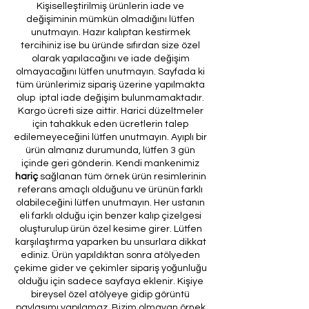
Kişiselleştirilmiş ürünlerin iade ve
değişiminin mümkün olmadığını lütfen
unutmayın. Hazır kalıptan kestirmek
tercihiniz ise bu üründe sıfırdan size özel
olarak yapılacağını ve iade değişim
olmayacağını lütfen unutmayın. Sayfada ki
tüm ürünlerimiz sipariş üzerine yapılmakta
olup iptal iade değişim bulunmamaktadır.
Kargo ücreti size aittir. Harici düzeltmeler
için tahakkuk eden ücretlerin talep
edilemeyeceğini lütfen unutmayın. Ayıplı bir
ürün almanız durumunda, lütfen 3 gün
içinde geri gönderin. Kendi mankenimiz
hariç
sağlanan tüm örnek ürün resimlerinin
referans amaçlı olduğunu ve ürünün farklı
olabileceğini lütfen unutmayın. Her ustanın
eli farklı olduğu için benzer kalıp çizelgesi
oluşturulup ürün özel kesime girer. Lütfen
karşılaştırma yaparken bu unsurlara dikkat
ediniz. Ürün yapıldıktan sonra atölyeden
çekime gider ve çekimler sipariş yoğunluğu
olduğu için sadece sayfaya eklenir. Kişiye
bireysel özel atölyeye gidip görüntü
paylaşımı yapılamaz. Bizim olmayan örnek