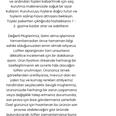
ve ardından tüyleri kabartmak için saç
kurutma makinenizde soğuk bir ayar
kullanın. Kurutucuyu tüylere doğru tutun ve
tüylerin salınıp hava almasını bekleyin.
Tüyler paketten çıktığında fazlalıklarını 1 -
2 giyime kadar atar ve sabitlenir.
Değerli Müşterimiz, Satın alma işleminizi
tamamlamadan önce tamamen bilgi
sahibi olduğunuzdan emin olmak istiyoruz.
Lütfen siparişinizin tüm unsurlarını
dikkatlice incelemek için bir dakikanızı
ayırın. Ürün fiyatının ötesinde herhangi bir
özelleştirmenin ek ücrete tabi olacağını
lütfen unutmayın. Ürününüz örnek
görsellerden üretiliyorsa, mevcut olan en
yakın tüy ve kumaş renkleri atölyemiz
tarafından seçilecektir.Sevgili müşterimiz,
ürününüzde herhangi bir sorun yaşamanız
veya değişiklik talep etmeniz durumunda,
son prova için bize göndermeniz yeterlidir.
Özel gününüz için hazırlanan bu ürünün son
provası olabileceğini göz önünde
bulundurarak, lütfen zamanlamanızı buna