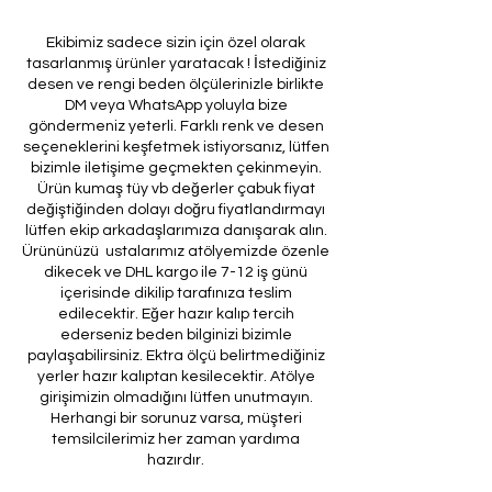
Ekibimiz sadece sizin için özel olarak
tasarlanmış ürünler yaratacak ! İstediğiniz
desen ve rengi beden ölçülerinizle birlikte
DM veya WhatsApp yoluyla bize
göndermeniz yeterli. Farklı renk ve desen
seçeneklerini keşfetmek istiyorsanız, lütfen
bizimle iletişime geçmekten çekinmeyin.
Ürün kumaş tüy vb değerler çabuk fiyat
değiştiğinden dolayı doğru fiyatlandırmayı
lütfen ekip arkadaşlarımıza danışarak alın.
Ürününüzü ustalarımız atölyemizde özenle
dikecek ve DHL kargo ile 7-12 iş günü
içerisinde dikilip tarafınıza teslim
edilecektir. Eğer hazır kalıp tercih
ederseniz beden bilginizi bizimle
paylaşabilirsiniz. Ektra ölçü belirtmediğiniz
yerler hazır kalıptan kesilecektir. Atölye
girişimizin olmadığını lütfen unutmayın.
Herhangi bir sorunuz varsa, müşteri
temsilcilerimiz her zaman yardıma
hazırdır.