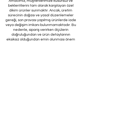
Amacımız, müşterilerimize kusursuz ve
beklentilerini tam olarak karşılayan özel
dikim ürünler sunmaktır. Ancak, üretim
sürecinin doğası ve yasal düzenlemeler
gereği, son provası yapılmış ürünlerde iade
veya değişim imkanı bulunmamaktadır. Bu
nedenle, sipariş verirken ölçülerin
doğruluğundan ve ürün detaylarının
eksiksiz olduğundan emin olunması önem
arz etmektedir.
Müşteri temsilcilerimizin tarafınıza
ileteceği kod ile son prova için ürünün
firmamıza gönderilmesi, özel tasarım
sürecinin nihai aşamasını teşkil
etmektedir. Bu son prova, ürünün
onaylanması ve nihai hale getirilmesi için
kritik bir öneme sahiptir.
Bu bağlamda, yasal haklarımız
çerçevesinde, son provaya gönderilmeyen
bir özel tasarım ürününün iadesi kabul
edilmemektedir. Müşterilerimizin, ürünün
son provasına gönderilmeden iade
talebinde bulunması durumunda, bu talep
karşılanmayacaktır.