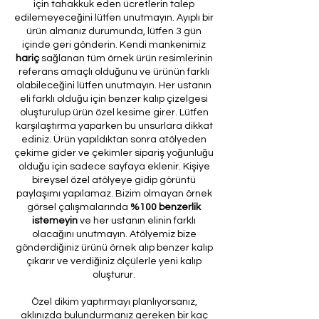
için tahakkuk eden ücretlerin talep
edilemeyeceğini lütfen unutmayın. Ayıplı bir
ürün almanız durumunda, lütfen 3 gün
içinde geri gönderin. Kendi mankenimiz
hariç
sağlanan tüm örnek ürün resimlerinin
referans amaçlı olduğunu ve ürünün farklı
olabileceğini lütfen unutmayın. Her ustanın
eli farklı olduğu için benzer kalıp çizelgesi
oluşturulup ürün özel kesime girer. Lütfen
karşılaştırma yaparken bu unsurlara dikkat
ediniz. Ürün yapıldıktan sonra atölyeden
çekime gider ve çekimler sipariş yoğunluğu
olduğu için sadece sayfaya eklenir. Kişiye
bireysel özel atölyeye gidip görüntü
paylaşımı yapılamaz. Bizim olmayan örnek
görsel çalışmalarında
%100 benzerlik
istemeyin
ve her ustanın elinin farklı
olacağını unutmayın. Atölyemiz bize
gönderdiğiniz ürünü örnek alıp benzer kalıp
çıkarır ve verdiğiniz ölçülerle yeni kalıp
oluşturur.
Özel dikim yaptırmayı planlıyorsanız,
aklınızda bulundurmanız gereken bir kaç