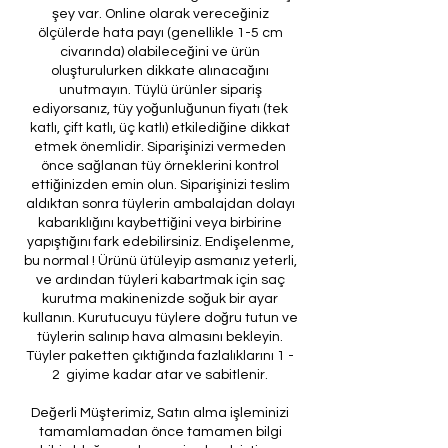
şey var. Online olarak vereceğiniz
ölçülerde hata payı (genellikle 1-5 cm
civarında) olabileceğini ve ürün
oluşturulurken dikkate alınacağını
unutmayın. Tüylü ürünler sipariş
ediyorsanız, tüy yoğunluğunun fiyatı (tek
katlı, çift katlı, üç katlı) etkilediğine dikkat
etmek önemlidir. Siparişinizi vermeden
önce sağlanan tüy örneklerini kontrol
ettiğinizden emin olun. Siparişinizi teslim
aldıktan sonra tüylerin ambalajdan dolayı
kabarıklığını kaybettiğini veya birbirine
yapıştığını fark edebilirsiniz. Endişelenme,
bu normal ! Ürünü ütüleyip asmanız yeterli,
ve ardından tüyleri kabartmak için saç
kurutma makinenizde soğuk bir ayar
kullanın. Kurutucuyu tüylere doğru tutun ve
tüylerin salınıp hava almasını bekleyin.
Tüyler paketten çıktığında fazlalıklarını 1 -
2 giyime kadar atar ve sabitlenir.
Değerli Müşterimiz, Satın alma işleminizi
tamamlamadan önce tamamen bilgi