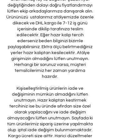
değiştiğinden dolayı doğru fiyatlandırmayı
lütfen ekip arkadaşlarımıza danışarak alın.
Ürününüzü ustalarımız atölyemizde özenle
dikecek ve DHL kargo ile 7-12 iş günü
içerisinde dikilip tarafınıza teslim
edilecektir. Eğer hazır kalıp tercih
ederseniz beden bilginizi bizimle
paylaşabilirsiniz. Ektra ölçü belirtmediğiniz
yerler hazır kalıptan kesilecektir. Atölye
girişimizin olmadığını lütfen unutmayın.
Herhangi bir sorunuz varsa, müşteri
temsilcilerimiz her zaman yardıma
hazırdır.
Kişiselleştirilmiş ürünlerin iade ve
değişiminin mümkün olmadığını lütfen
unutmayın. Hazır kalıptan kestirmek
tercihiniz ise bu üründe sıfırdan size özel
olarak yapılacağını ve iade değişim
olmayacağını lütfen unutmayın. Sayfada ki
tüm ürünlerimiz sipariş üzerine yapılmakta
olup iptal iade değişim bulunmamaktadır.
Kargo ücreti size aittir. Harici düzeltmeler