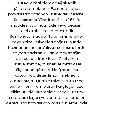
süreci doğal olarak değişkenlik
gösterebilmektedir. Bu nedenle, son
provası tamamlanan ürünlerde, Mesafeli
Sözleşmeler Yönetmeliği'nin 15/1/b
maddesi uyarınca, iade veya değişim
talebi kabul edilmemektedir.
Söz konusu madde, "tüketicinin istekleri
veya kişisel ihtiyaçları doğrultusunda
hazırlanan mallara" ilişkin sözleşmelerde
cayma hakkının kullanılamayacağını
açıkça belirtmektedir. Özel dikim
ürünlerimiz de, müşterilerimizin özel
ölçülerine göre üretildiğinden, bu
kapsamda değerlendirilmektedir.
Amacımız, müşterilerimize kusursuz ve
beklentilerini tam olarak karşılayan özel
dikim ürünler sunmaktır. Ancak, üretim
sürecinin doğası ve yasal düzenlemeler
gereği, son provası yapılmış ürünlerde iade
veya değişim imkanı bulunmamaktadır. Bu
nedenle, sipariş verirken ölçülerin
doğruluğundan ve ürün detaylarının
eksiksiz olduğundan emin olunması önem
arz etmektedir.