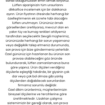
sahibi olduğunuzdan emin olmak istiyoruz.
Lütfen siparişinizin tüm unsurlarını
dikkatlice incelemek için bir dakikanızı
ayırın. Ürün fiyatının ötesinde herhangi bir
özelleştirmenin ek ücrete tabi olacağını
lütfen unutmayın. Ürününüz örnek
görsellerden üretiliyorsa, mevcut olan en
yakın tüy ve kumaş renkleri atölyemiz
tarafından seçilecektir.Sevgili müşterimiz,
ürününüzde herhangi bir sorun yaşamanız
veya değişiklik talep etmeniz durumunda,
son prova için bize göndermeniz yeterlidir.
Özel gününüz için hazırlanan bu ürünün son
provası olabileceğini göz önünde
bulundurarak, lütfen zamanlamanızı buna
göre yapınız. Ürün ölçüleri verdiğiniz
ölçülerle eşleştiği takdirde, bir giysinin çok
dar veya çok bol olması gibi yanlış
ölçülerden doğabilecek sorunlardan
firmamız sorumlu değildir.
Özel dikim ürünlerimiz, müşterilerimizin
bireysel ölçülerine ve tercihlerine göre
üretilmektedir. Uzaktan çalışma
sistemimizin bir gereği olarak, son prova