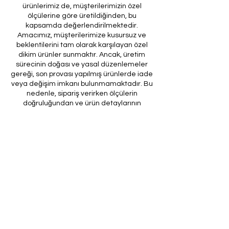
ürünlerimiz de, müşterilerimizin özel
ölçülerine göre üretildiğinden, bu
kapsamda değerlendirilmektedir.
Amacımız, müşterilerimize kusursuz ve
beklentilerini tam olarak karşılayan özel
dikim ürünler sunmaktır. Ancak, üretim
sürecinin doğası ve yasal düzenlemeler
gereği, son provası yapılmış ürünlerde iade
veya değişim imkanı bulunmamaktadır. Bu
nedenle, sipariş verirken ölçülerin
doğruluğundan ve ürün detaylarının
eksiksiz olduğundan emin olunması önem
arz etmektedir.
Müşteri temsilcilerimizin tarafınıza
ileteceği kod ile son prova için ürünün
firmamıza gönderilmesi, özel tasarım
sürecinin nihai aşamasını teşkil
etmektedir. Bu son prova, ürünün
onaylanması ve nihai hale getirilmesi için
kritik bir öneme sahiptir.
Bu bağlamda, yasal haklarımız
çerçevesinde, son provaya gönderilmeyen
bir özel tasarım ürününün iadesi kabul