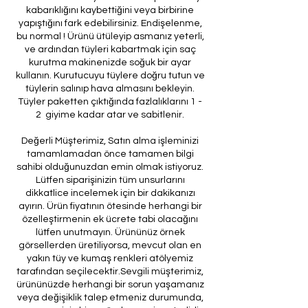
kabarıklığını kaybettiğini veya birbirine
yapıştığını fark edebilirsiniz. Endişelenme,
bu normal ! Ürünü ütüleyip asmanız yeterli,
ve ardından tüyleri kabartmak için saç
kurutma makinenizde soğuk bir ayar
kullanın. Kurutucuyu tüylere doğru tutun ve
tüylerin salınıp hava almasını bekleyin.
Tüyler paketten çıktığında fazlalıklarını 1 -
2 giyime kadar atar ve sabitlenir.
Değerli Müşterimiz, Satın alma işleminizi
tamamlamadan önce tamamen bilgi
sahibi olduğunuzdan emin olmak istiyoruz.
Lütfen siparişinizin tüm unsurlarını
dikkatlice incelemek için bir dakikanızı
ayırın. Ürün fiyatının ötesinde herhangi bir
özelleştirmenin ek ücrete tabi olacağını
lütfen unutmayın. Ürününüz örnek
görsellerden üretiliyorsa, mevcut olan en
yakın tüy ve kumaş renkleri atölyemiz
tarafından seçilecektir.Sevgili müşterimiz,
ürününüzde herhangi bir sorun yaşamanız
veya değişiklik talep etmeniz durumunda,