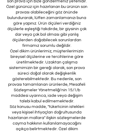
son prova için bize göndermeniz yeterlidir.
Özel gününüz için hazırlanan bu ürünün son
provası olabileceğini göz önünde
bulundurarak, lütfen zamanlamanızı buna
göre yapınız. Ürün ölçüleri verdiğiniz
ölçülerle eşleştiği takdirde, bir giysinin çok
dar veya çok bol olması gibi yanlış
ölçülerden doğabilecek sorunlardan
firmamız sorumlu değildir.
Özel dikim ürünlerimiz, müşterilerimizin
bireysel ölçülerine ve tercihlerine göre
üretilmektedir. Uzaktan çalışma
sistemimizin bir gereği olarak, son prova
süreci doğal olarak değişkenlik
gösterebilmektedir. Bu nedenle, son
provası tamamlanan ürünlerde, Mesafeli
Sözleşmeler Yönetmeliği'nin 15/1/b
maddesi uyarınca, iade veya değişim
talebi kabul edilmemektedir.
Söz konusu madde, "tüketicinin istekleri
veya kişisel ihtiyaçları doğrultusunda
hazırlanan mallara" ilişkin sözleşmelerde
cayma hakkının kullanılamayacağını
açıkça belirtmektedir. Özel dikim