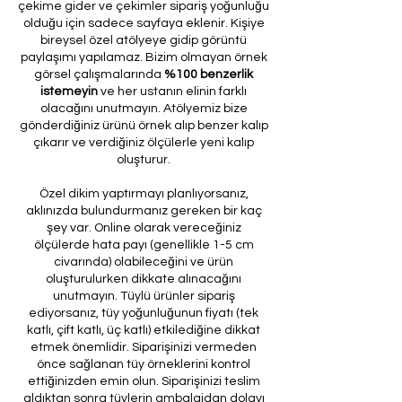
çekime gider ve çekimler sipariş yoğunluğu
olduğu için sadece sayfaya eklenir. Kişiye
bireysel özel atölyeye gidip görüntü
paylaşımı yapılamaz. Bizim olmayan örnek
görsel çalışmalarında
%100 benzerlik
istemeyin
ve her ustanın elinin farklı
olacağını unutmayın. Atölyemiz bize
gönderdiğiniz ürünü örnek alıp benzer kalıp
çıkarır ve verdiğiniz ölçülerle yeni kalıp
oluşturur.
Özel dikim yaptırmayı planlıyorsanız,
aklınızda bulundurmanız gereken bir kaç
şey var. Online olarak vereceğiniz
ölçülerde hata payı (genellikle 1-5 cm
civarında) olabileceğini ve ürün
oluşturulurken dikkate alınacağını
unutmayın. Tüylü ürünler sipariş
ediyorsanız, tüy yoğunluğunun fiyatı (tek
katlı, çift katlı, üç katlı) etkilediğine dikkat
etmek önemlidir. Siparişinizi vermeden
önce sağlanan tüy örneklerini kontrol
ettiğinizden emin olun. Siparişinizi teslim
aldıktan sonra tüylerin ambalajdan dolayı