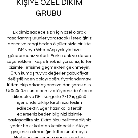
KİŞİYE ÖZEL DİKİM
GRUBU
Ekibimiz sadece sizin için özel olarak
tasarlanmış ürünler yaratacak ! İstediğiniz
desen ve rengi beden ölçülerinizle birlikte
DM veya WhatsApp yoluyla bize
göndermeniz yeterli. Farklı renk ve desen
seçeneklerini keşfetmek istiyorsanız, lütfen
bizimle iletişime geçmekten çekinmeyin.
Ürün kumaş tüy vb değerler çabuk fiyat
değiştiğinden dolayı doğru fiyatlandırmayı
lütfen ekip arkadaşlarımıza danışarak alın.
Ürününüzü ustalarımız atölyemizde özenle
dikecek ve DHL kargo ile 7-12 iş günü
içerisinde dikilip tarafınıza teslim
edilecektir. Eğer hazır kalıp tercih
ederseniz beden bilginizi bizimle
paylaşabilirsiniz. Ektra ölçü belirtmediğiniz
yerler hazır kalıptan kesilecektir. Atölye
girişimizin olmadığını lütfen unutmayın.
Herhangi bir sorunuz varsa, müşteri