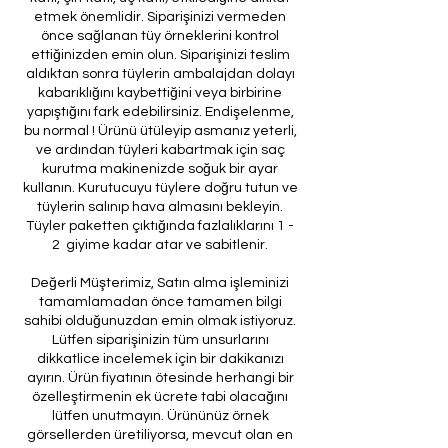
etmek önemlidir. Siparişinizi vermeden
önce sağlanan tüy örneklerini kontrol
ettiğinizden emin olun. Siparişinizi teslim
aldıktan sonra tüylerin ambalajdan dolayı
kabarıklığını kaybettiğini veya birbirine
yapıştığını fark edebilirsiniz. Endişelenme,
bu normal ! Ürünü ütüleyip asmanız yeterli,
ve ardından tüyleri kabartmak için saç
kurutma makinenizde soğuk bir ayar
kullanın. Kurutucuyu tüylere doğru tutun ve
tüylerin salınıp hava almasını bekleyin.
Tüyler paketten çıktığında fazlalıklarını 1 -
2 giyime kadar atar ve sabitlenir.
Değerli Müşterimiz, Satın alma işleminizi
tamamlamadan önce tamamen bilgi
sahibi olduğunuzdan emin olmak istiyoruz.
Lütfen siparişinizin tüm unsurlarını
dikkatlice incelemek için bir dakikanızı
ayırın. Ürün fiyatının ötesinde herhangi bir
özelleştirmenin ek ücrete tabi olacağını
lütfen unutmayın. Ürününüz örnek
görsellerden üretiliyorsa, mevcut olan en