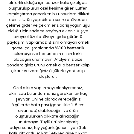
eli farklı olduğu için benzer kalıp çizelgesi
oluşturulup ürün özel kesime girer. Lütfen
karşılaştırma yaparken bu unsurlara dikkat
ediniz. Ürün yapıldıktan sonra atölyeden
çekime gider ve çekimler sipariş yoğunluğu
olduğu için sadece sayfaya eklenir. Kişiye
bireysel özel atölyeye gidip görüntü
paylaşımı yapılamaz. Bizim olmayan örnek
görsel çalışmalarında
%100 benzerlik
istemeyin
ve her ustanın elinin farklı
olacağını unutmayın. Atölyemiz bize
gönderdiğiniz ürünü örnek alıp benzer kalıp
çıkarır ve verdiğiniz ölçülerle yeni kalıp
oluşturur.
Özel dikim yaptırmayı planlıyorsanız,
aklınızda bulundurmanız gereken bir kaç
şey var. Online olarak vereceğiniz
ölçülerde hata payı (genellikle 1-5 cm
civarında) olabileceğini ve ürün
oluşturulurken dikkate alınacağını
unutmayın. Tüylü ürünler sipariş
ediyorsanız, tüy yoğunluğunun fiyatı (tek
katlı, çift katlı, üç katlı) etkilediğine dikkat