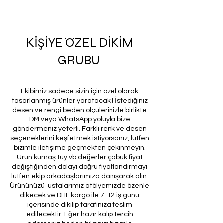
KİŞİYE ÖZEL DİKİM
GRUBU
Ekibimiz sadece sizin için özel olarak
tasarlanmış ürünler yaratacak ! İstediğiniz
desen ve rengi beden ölçülerinizle birlikte
DM veya WhatsApp yoluyla bize
göndermeniz yeterli. Farklı renk ve desen
seçeneklerini keşfetmek istiyorsanız, lütfen
bizimle iletişime geçmekten çekinmeyin.
Ürün kumaş tüy vb değerler çabuk fiyat
değiştiğinden dolayı doğru fiyatlandırmayı
lütfen ekip arkadaşlarımıza danışarak alın.
Ürününüzü ustalarımız atölyemizde özenle
dikecek ve DHL kargo ile 7-12 iş günü
içerisinde dikilip tarafınıza teslim
edilecektir. Eğer hazır kalıp tercih