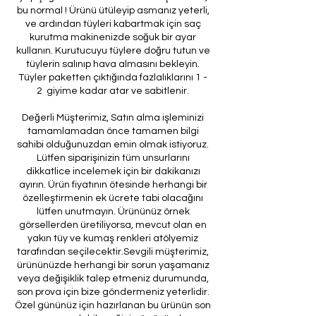
bu normal ! Ürünü ütüleyip asmanız yeterli,
ve ardından tüyleri kabartmak için saç
kurutma makinenizde soğuk bir ayar
kullanın. Kurutucuyu tüylere doğru tutun ve
tüylerin salınıp hava almasını bekleyin.
Tüyler paketten çıktığında fazlalıklarını 1 -
2 giyime kadar atar ve sabitlenir.
Değerli Müşterimiz, Satın alma işleminizi
tamamlamadan önce tamamen bilgi
sahibi olduğunuzdan emin olmak istiyoruz.
Lütfen siparişinizin tüm unsurlarını
dikkatlice incelemek için bir dakikanızı
ayırın. Ürün fiyatının ötesinde herhangi bir
özelleştirmenin ek ücrete tabi olacağını
lütfen unutmayın. Ürününüz örnek
görsellerden üretiliyorsa, mevcut olan en
yakın tüy ve kumaş renkleri atölyemiz
tarafından seçilecektir.Sevgili müşterimiz,
ürününüzde herhangi bir sorun yaşamanız
veya değişiklik talep etmeniz durumunda,
son prova için bize göndermeniz yeterlidir.
Özel gününüz için hazırlanan bu ürünün son