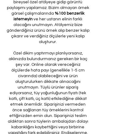
bireysel özel atölyeye gidip görüntü
paylaşımı yapılamaz. Bizim olmayan örnek
görsel çalışmalarında
%100 benzerlik
istemeyin
ve her ustanın elinin farklı
olacağını unutmayın. Atölyemiz bize
gönderdiğiniz ürünü örnek alıp benzer kalıp
çıkarır ve verdiğiniz ölçülerle yeni kalıp
oluşturur.
Özel dikim yaptırmayı planlıyorsanız,
aklınızda bulundurmanız gereken bir kaç
şey var. Online olarak vereceğiniz
ölçülerde hata payı (genellikle 1-5 cm
civarında) olabileceğini ve ürün
oluşturulurken dikkate alınacağını
unutmayın. Tüylü ürünler sipariş
ediyorsanız, tüy yoğunluğunun fiyatı (tek
katlı, çift katlı, üç katlı) etkilediğine dikkat
etmek önemlidir. Siparişinizi vermeden
önce sağlanan tüy örneklerini kontrol
ettiğinizden emin olun. Siparişinizi teslim
aldıktan sonra tüylerin ambalajdan dolayı
kabarıklığını kaybettiğini veya birbirine
yapıştığını fark edebilirsiniz. Endişelenme,