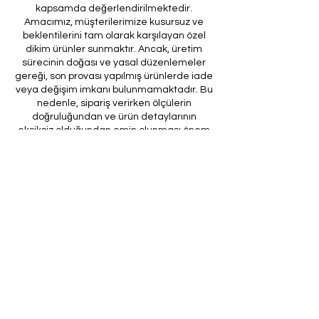
kapsamda değerlendirilmektedir.
Amacımız, müşterilerimize kusursuz ve
beklentilerini tam olarak karşılayan özel
dikim ürünler sunmaktır. Ancak, üretim
sürecinin doğası ve yasal düzenlemeler
gereği, son provası yapılmış ürünlerde iade
veya değişim imkanı bulunmamaktadır. Bu
nedenle, sipariş verirken ölçülerin
doğruluğundan ve ürün detaylarının
eksiksiz olduğundan emin olunması önem
arz etmektedir.
Müşteri temsilcilerimizin tarafınıza
ileteceği kod ile son prova için ürünün
firmamıza gönderilmesi, özel tasarım
sürecinin nihai aşamasını teşkil
etmektedir. Bu son prova, ürünün
onaylanması ve nihai hale getirilmesi için
kritik bir öneme sahiptir.
Bu bağlamda, yasal haklarımız
çerçevesinde, son provaya gönderilmeyen
bir özel tasarım ürününün iadesi kabul
edilmemektedir. Müşterilerimizin, ürünün
son provasına gönderilmeden iade