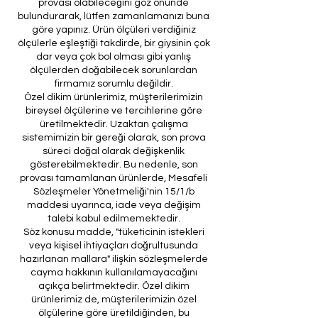
provası olabileceğini göz önünde
bulundurarak, lütfen zamanlamanızı buna
göre yapınız. Ürün ölçüleri verdiğiniz
ölçülerle eşleştiği takdirde, bir giysinin çok
dar veya çok bol olması gibi yanlış
ölçülerden doğabilecek sorunlardan
firmamız sorumlu değildir.
Özel dikim ürünlerimiz, müşterilerimizin
bireysel ölçülerine ve tercihlerine göre
üretilmektedir. Uzaktan çalışma
sistemimizin bir gereği olarak, son prova
süreci doğal olarak değişkenlik
gösterebilmektedir. Bu nedenle, son
provası tamamlanan ürünlerde, Mesafeli
Sözleşmeler Yönetmeliği'nin 15/1/b
maddesi uyarınca, iade veya değişim
talebi kabul edilmemektedir.
Söz konusu madde, "tüketicinin istekleri
veya kişisel ihtiyaçları doğrultusunda
hazırlanan mallara" ilişkin sözleşmelerde
cayma hakkının kullanılamayacağını
açıkça belirtmektedir. Özel dikim
ürünlerimiz de, müşterilerimizin özel
ölçülerine göre üretildiğinden, bu