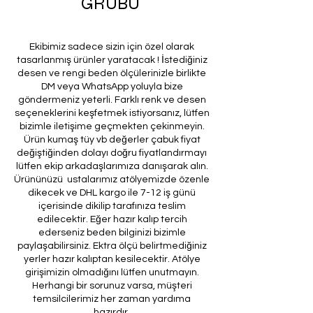
GRUBU
Ekibimiz sadece sizin için özel olarak
tasarlanmış ürünler yaratacak ! İstediğiniz
desen ve rengi beden ölçülerinizle birlikte
DM veya WhatsApp yoluyla bize
göndermeniz yeterli. Farklı renk ve desen
seçeneklerini keşfetmek istiyorsanız, lütfen
bizimle iletişime geçmekten çekinmeyin.
Ürün kumaş tüy vb değerler çabuk fiyat
değiştiğinden dolayı doğru fiyatlandırmayı
lütfen ekip arkadaşlarımıza danışarak alın.
Ürününüzü ustalarımız atölyemizde özenle
dikecek ve DHL kargo ile 7-12 iş günü
içerisinde dikilip tarafınıza teslim
edilecektir. Eğer hazır kalıp tercih
ederseniz beden bilginizi bizimle
paylaşabilirsiniz. Ektra ölçü belirtmediğiniz
yerler hazır kalıptan kesilecektir. Atölye
girişimizin olmadığını lütfen unutmayın.
Herhangi bir sorunuz varsa, müşteri
temsilcilerimiz her zaman yardıma
hazırdır.