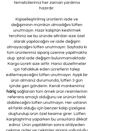
temsilcilerimiz her zaman yardıma
hazırdır.
Kişiselleştirilmiş ürünlerin iade ve
değişiminin mümkün olmadığını lütfen
unutmayın. Hazır kalıptan kestirmek
tercihiniz ise bu üründe sıfırdan size özel
olarak yapılacağını ve iade değişim
olmayacağını lütfen unutmayın. Sayfada ki
tüm ürünlerimiz sipariş üzerine yapılmakta
olup iptal iade değişim bulunmamaktadır.
Kargo ücreti size aittir. Harici düzeltmeler
için tahakkuk eden ücretlerin talep
edilemeyeceğini lütfen unutmayın. Ayıplı bir
ürün almanız durumunda, lütfen 3 gün
içinde geri gönderin. Kendi mankenimiz
hariç
sağlanan tüm örnek ürün resimlerinin
referans amaçlı olduğunu ve ürünün farklı
olabileceğini lütfen unutmayın. Her ustanın
eli farklı olduğu için benzer kalıp çizelgesi
oluşturulup ürün özel kesime girer. Lütfen
karşılaştırma yaparken bu unsurlara dikkat
ediniz. Ürün yapıldıktan sonra atölyeden
çekime gider ve çekimler sipariş yoğunluğu