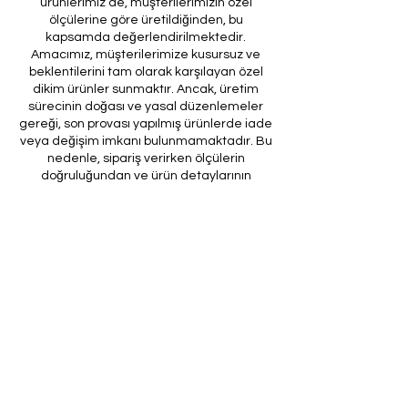
ürünlerimiz de, müşterilerimizin özel
ölçülerine göre üretildiğinden, bu
kapsamda değerlendirilmektedir.
Amacımız, müşterilerimize kusursuz ve
beklentilerini tam olarak karşılayan özel
dikim ürünler sunmaktır. Ancak, üretim
sürecinin doğası ve yasal düzenlemeler
gereği, son provası yapılmış ürünlerde iade
veya değişim imkanı bulunmamaktadır. Bu
nedenle, sipariş verirken ölçülerin
doğruluğundan ve ürün detaylarının
eksiksiz olduğundan emin olunması önem
arz etmektedir.
Müşteri temsilcilerimizin tarafınıza
ileteceği kod ile son prova için ürünün
firmamıza gönderilmesi, özel tasarım
sürecinin nihai aşamasını teşkil
etmektedir. Bu son prova, ürünün
onaylanması ve nihai hale getirilmesi için
kritik bir öneme sahiptir.
Bu bağlamda, yasal haklarımız
çerçevesinde, son provaya gönderilmeyen
bir özel tasarım ürününün iadesi kabul
edilmemektedir. Müşterilerimizin, ürünün