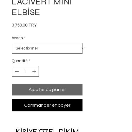
LACİVERT MİNİ
ELBİSE
Prix
3 750,00 TRY
beden
*
Quantité
*
Ajouter au panier
Commander et payer
KİŞİYE ÖZEL DİKİM