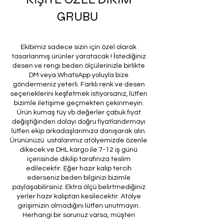
GRUBU
Ekibimiz sadece sizin için özel olarak
tasarlanmış ürünler yaratacak ! İstediğiniz
desen ve rengi beden ölçülerinizle birlikte
DM veya WhatsApp yoluyla bize
göndermeniz yeterli. Farklı renk ve desen
seçeneklerini keşfetmek istiyorsanız, lütfen
bizimle iletişime geçmekten çekinmeyin.
Ürün kumaş tüy vb değerler çabuk fiyat
değiştiğinden dolayı doğru fiyatlandırmayı
lütfen ekip arkadaşlarımıza danışarak alın.
Ürününüzü ustalarımız atölyemizde özenle
dikecek ve DHL kargo ile 7-12 iş günü
içerisinde dikilip tarafınıza teslim
edilecektir. Eğer hazır kalıp tercih
ederseniz beden bilginizi bizimle
paylaşabilirsiniz. Ektra ölçü belirtmediğiniz
yerler hazır kalıptan kesilecektir. Atölye
girişimizin olmadığını lütfen unutmayın.
Herhangi bir sorunuz varsa, müşteri