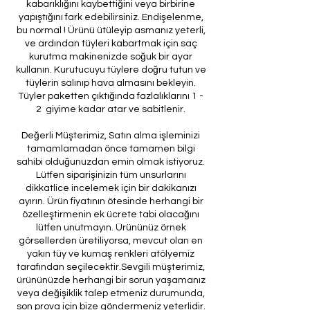
kabarıklığını kaybettiğini veya birbirine
yapıştığını fark edebilirsiniz. Endişelenme,
bu normal ! Ürünü ütüleyip asmanız yeterli,
ve ardından tüyleri kabartmak için saç
kurutma makinenizde soğuk bir ayar
kullanın. Kurutucuyu tüylere doğru tutun ve
tüylerin salınıp hava almasını bekleyin.
Tüyler paketten çıktığında fazlalıklarını 1 -
2 giyime kadar atar ve sabitlenir.
Değerli Müşterimiz, Satın alma işleminizi
tamamlamadan önce tamamen bilgi
sahibi olduğunuzdan emin olmak istiyoruz.
Lütfen siparişinizin tüm unsurlarını
dikkatlice incelemek için bir dakikanızı
ayırın. Ürün fiyatının ötesinde herhangi bir
özelleştirmenin ek ücrete tabi olacağını
lütfen unutmayın. Ürününüz örnek
görsellerden üretiliyorsa, mevcut olan en
yakın tüy ve kumaş renkleri atölyemiz
tarafından seçilecektir.Sevgili müşterimiz,
ürününüzde herhangi bir sorun yaşamanız
veya değişiklik talep etmeniz durumunda,
son prova için bize göndermeniz yeterlidir.