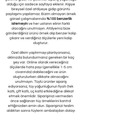
olduğu için sadece sayfaya eklenir. Kişiye
bireysel özel atölyeye gidip görüntü
paylaşımı yapılamaz. Bizim olmayan örnek
görsel çalışmalarında
%100 benzerlik
istemeyin
ve her ustanın elinin farklı
olacağını unutmayın. Atölyemiz bize
gönderdiğiniz ürünü örnek alıp benzer kalıp
çıkarır ve verdiğiniz ölçülerle yeni kalıp
oluşturur.
Özel dikim yaptırmayı planlıyorsanız,
aklınızda bulundurmanız gereken bir kaç
şey var. Online olarak vereceğiniz
ölçülerde hata payı (genellikle 1-5 cm
civarında) olabileceğini ve ürün
oluşturulurken dikkate alınacağını
unutmayın. Tüylü ürünler sipariş
ediyorsanız, tüy yoğunluğunun fiyatı (tek
katlı, çift katlı, üç katlı) etkilediğine dikkat
etmek önemlidir. Siparişinizi vermeden
önce sağlanan tüy örneklerini kontrol
ettiğinizden emin olun. Siparişinizi teslim
aldıktan sonra tüylerin ambalajdan dolayı