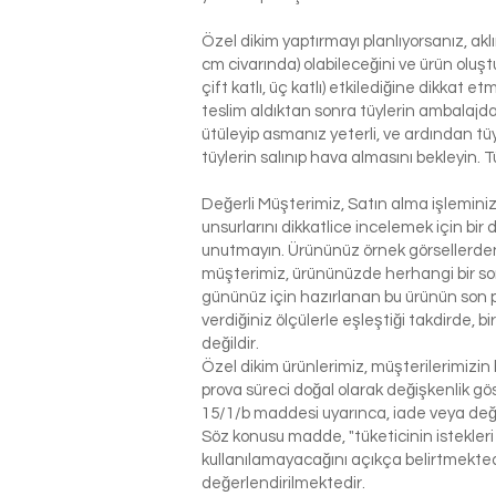
Özel dikim yaptırmayı planlıyorsanız, ak
cm civarında) olabileceğini ve ürün oluşt
çift katlı, üç katlı) etkilediğine dikkat 
teslim aldıktan sonra tüylerin ambalajdan
ütüleyip asmanız yeterli, ve ardından tü
tüylerin salınıp hava almasını bekleyin. T
Değerli Müşterimiz, Satın alma işlemin
unsurlarını dikkatlice incelemek için bir 
unutmayın. Ürününüz örnek görsellerden 
müşterimiz, ürününüzde herhangi bir so
gününüz için hazırlanan bu ürünün son p
verdiğiniz ölçülerle eşleştiği takdirde, 
değildir.
Özel dikim ürünlerimiz, müşterilerimizin 
prova süreci doğal olarak değişkenlik g
15/1/b maddesi uyarınca, iade veya değ
Söz konusu madde, "tüketicinin istekleri
kullanılamayacağını açıkça belirtmektedi
değerlendirilmektedir.