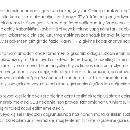
lınızda bulundurmanız gereken bir kaç şey var. Online olarak vereceği
urulurken dikkate alınacağını unutmayın. Tüylü ürünler sipariş ediyorsa
etmek önemlidir. Siparişinizi vermeden önce sağlanan tüy örneklerini ko
 dolayı kabarıklığını kaybettiğini veya birbirine yapıştığını fark edeb
yleri kabartmak için saç kurutma makinenizde soğuk bir ayar kullanı
üyler paketten çıktığında fazlalıklarını 1 - 2 giyime kadar atar ve sabi
izi tamamlamadan önce tamamen bilgi sahibi olduğunuzdan emin olma
dakikanızı ayırın. Ürün fiyatının ötesinde herhangi bir özelleştirmeni
üretiliyorsa, mevcut olan en yakın tüy ve kumaş renkleri atölyemiz t
run yaşamanız veya değişiklik talep etmeniz durumunda, son prova i
rovası olabileceğini göz önünde bulundurarak, lütfen zamanlamanızı
bir giysinin çok dar veya çok bol olması gibi yanlış ölçülerden doğabi
bireysel ölçülerine ve tercihlerine göre üretilmektedir. Uzaktan çalı
österebilmektedir. Bu nedenle, son provası tamamlanan ürünlerde, 
işim talebi kabul edilmemektedir.
 veya kişisel ihtiyaçları doğrultusunda hazırlanan mallara" ilişkin 
r. Özel dikim ürünlerimiz de, müşterilerimizin özel ölçülerine göre