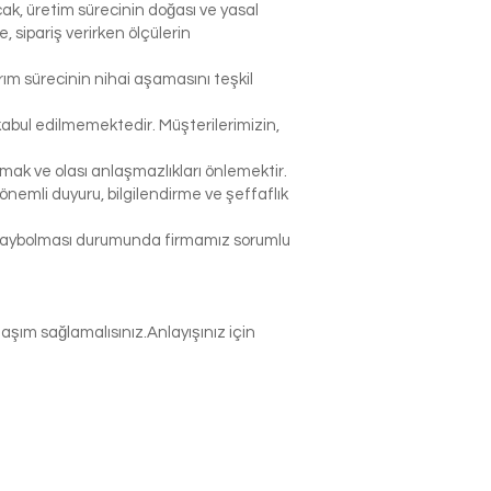
ak, üretim sürecinin doğası ve yasal
sipariş verirken ölçülerin
rım sürecinin nihai aşamasını teşkil
abul edilmemektedir. Müşterilerimizin,
k ve olası anlaşmazlıkları önlemektir.
nemli duyuru, bilgilendirme ve şeffaflık
p kaybolması durumunda firmamız sorumlu
şım sağlamalısınız.Anlayışınız için