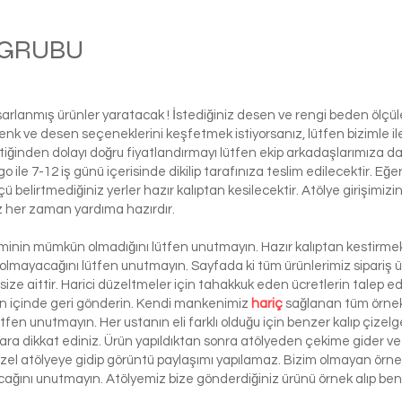
M GRUBU
كرة
asarlanmış ürünler yaratacak ! İstediğiniz desen ve rengi beden ölçü
ı renk ve desen seçeneklerini keşfetmek istiyorsanız, lütfen biziml
tiğinden dolayı doğru fiyatlandırmayı lütfen ekip arkadaşlarımıza d
le 7-12 iş günü içerisinde dikilip tarafınıza teslim edilecektir. Eğe
 ölçü belirtmediğiniz yerler hazır kalıptan kesilecektir. Atölye girişim
iz her zaman yardıma hazırdır.
şiminin mümkün olmadığını lütfen unutmayın. Hazır kalıptan kestirmek 
 olmayacağını lütfen unutmayın. Sayfada ki tüm ürünlerimiz sipariş ü
ze aittir. Harici düzeltmeler için tahakkuk eden ücretlerin talep e
ün içinde geri gönderin. Kendi mankenimiz
hariç
sağlanan tüm örnek 
ütfen unutmayın. Her ustanın eli farklı olduğu için benzer kalıp çizelg
ra dikkat ediniz. Ürün yapıldıktan sonra atölyeden çekime gider ve 
 özel atölyeye gidip görüntü paylaşımı yapılamaz. Bizim olmayan örn
lacağını unutmayın. Atölyemiz bize gönderdiğiniz ürünü örnek alıp benze