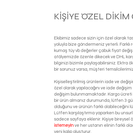
KİŞİYE ÖZEL DİKİ
Ekibimiz sadece sizin için özel olarak t
yoluyla bize göndermeniz yeterli. Farkl
kumaş tüy vb değerler çabuk fiyat değiş
atölyemizde özenle dikecek ve DHL kargo i
bilginizi bizimle paylaşabilirsiniz. Ektra
bir sorunuz varsa, müşteri temsilcilerim
Kişiselleştirilmiş ürünlerin iade ve deği
özel olarak yapılacağını ve iade değişim
değişim bulunmamaktadır. Kargo ücreti si
bir ürün almanız durumunda, lütfen 3 g
olduğunu ve ürünün farklı olabileceğini l
Lütfen karşılaştırma yaparken bu unsurla
sadece sayfaya eklenir. Kişiye bireysel
istemeyin
ve her ustanın elinin farklı o
yeni kalıp oluşturur.