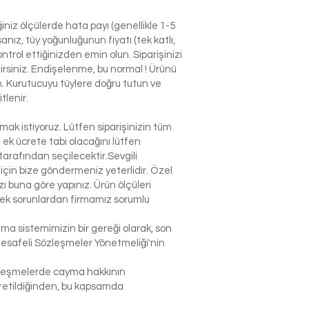
niz ölçülerde hata payı (genellikle 1-5
nız, tüy yoğunluğunun fiyatı (tek katlı,
ntrol ettiğinizden emin olun. Siparişinizi
ilirsiniz. Endişelenme, bu normal ! Ürünü
n. Kurutucuyu tüylere doğru tutun ve
tlenir.
k istiyoruz. Lütfen siparişinizin tüm
n ek ücrete tabi olacağını lütfen
arafından seçilecektir.Sevgili
çin bize göndermeniz yeterlidir. Özel
 buna göre yapınız. Ürün ölçüleri
lecek sorunlardan firmamız sorumlu
şma sistemimizin bir gereği olarak, son
Mesafeli Sözleşmeler Yönetmeliği'nin
sözleşmelerde cayma hakkının
 üretildiğinden, bu kapsamda