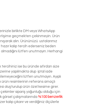
lerinizle birlikte DM veya WhatsApp
e iletişime geçmekten çekinmeyin. Ürün
anışarak alın. Ürününüzü ustalarımız
r hazır kalıp tercih ederseniz beden
izin olmadığını lütfen unutmayın. Herhangi
tercihiniz ise bu üründe sıfırdan size
zerine yapılmakta olup iptal iade
dilemeyeceğini lütfen unutmayın. Ayıplı
ürün resimlerinin referans amaçlı
esi oluşturulup ürün özel kesime girer.
çekimler sipariş yoğunluğu olduğu için
ek görsel çalışmalarında
%100 benzerlik
r kalıp çıkarır ve verdiğiniz ölçülerle