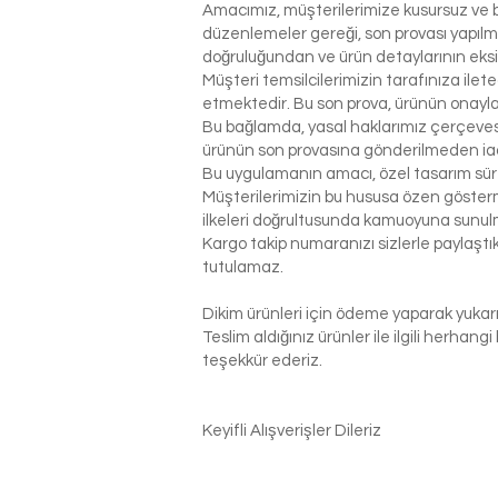
Amacımız, müşterilerimize kusursuz ve be
düzenlemeler gereği, son provası yapılm
doğruluğundan ve ürün detaylarının eks
Müşteri temsilcilerimizin tarafınıza ilet
etmektedir. Bu son prova, ürünün onaylanm
Bu bağlamda, yasal haklarımız çerçeves
ürünün son provasına gönderilmeden ia
Bu uygulamanın amacı, özel tasarım sür
Müşterilerimizin bu hususa özen gösterme
ilkeleri doğrultusunda kamuoyuna sunul
Kargo takip numaranızı sizlerle paylaş
tutulamaz.
Dikim ürünleri için ödeme yaparak yukarı
Teslim aldığınız ürünler ile ilgili herhan
teşekkür ederiz.
Keyifli Alışverişler Dileriz