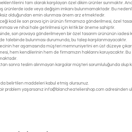
klentilerini tam olarak karşılayan özel dikim ürünler sunmaktır. Anc
ış ürünlerde iade veya değişim imkanı bulunmamaktadır. Bu nedenle, 
iksiz olduğundan emin olunması önem arz etmektedir.
eceği kod ile son prova için ürünün firmamıza gönderilmesi, özel tasa
ası ve nihai hale getirilmesi için kritik bir öneme sahiptir.
inde, son provaya gönderilmeyen bir özel tasarım ürününün iadesi k
de talebinde bulunması durumunda, bu talep karşılanmayacaktır.
ecinin her aşamasında müşteri memnuniyetini en üst düzeye çıkarma
si, hem kendilerinin hem de firmamızın haklarını koruyacaktır. Bu ö
maktadır.
tıktan sonra teslim alınmayan kargolar müşteri sorumluluğunda olu
da belirtilen maddeleri kabul etmiş olursunuz.
gi bir problem yaşarsanız
info@blancheateliershop.com
adresinden ula