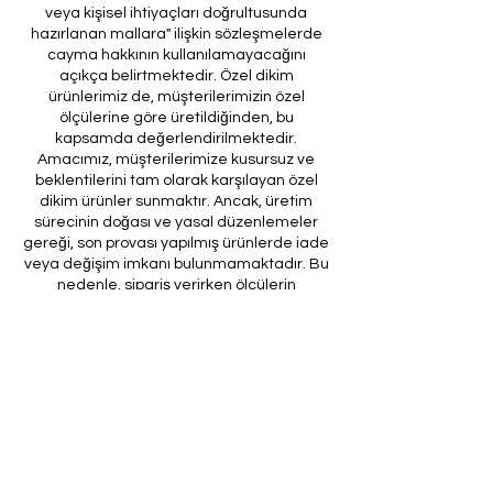
veya kişisel ihtiyaçları doğrultusunda
hazırlanan mallara" ilişkin sözleşmelerde
cayma hakkının kullanılamayacağını
açıkça belirtmektedir. Özel dikim
ürünlerimiz de, müşterilerimizin özel
ölçülerine göre üretildiğinden, bu
kapsamda değerlendirilmektedir.
Amacımız, müşterilerimize kusursuz ve
beklentilerini tam olarak karşılayan özel
dikim ürünler sunmaktır. Ancak, üretim
sürecinin doğası ve yasal düzenlemeler
gereği, son provası yapılmış ürünlerde iade
veya değişim imkanı bulunmamaktadır. Bu
nedenle, sipariş verirken ölçülerin
doğruluğundan ve ürün detaylarının
eksiksiz olduğundan emin olunması önem
arz etmektedir.
Müşteri temsilcilerimizin tarafınıza
ileteceği kod ile son prova için ürünün
firmamıza gönderilmesi, özel tasarım
sürecinin nihai aşamasını teşkil
etmektedir. Bu son prova, ürünün
onaylanması ve nihai hale getirilmesi için