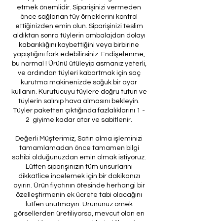
etmek önemlidir. Siparişinizi vermeden
önce sağlanan tüy örneklerini kontrol
ettiğinizden emin olun. Siparişinizi teslim
aldıktan sonra tüylerin ambalajdan dolayı
kabarıklığını kaybettiğini veya birbirine
yapıştığını fark edebilirsiniz. Endişelenme,
bu normal ! Ürünü ütüleyip asmanız yeterli,
ve ardından tüyleri kabartmak için saç
kurutma makinenizde soğuk bir ayar
kullanın. Kurutucuyu tüylere doğru tutun ve
tüylerin salınıp hava almasını bekleyin.
Tüyler paketten çıktığında fazlalıklarını 1 -
2 giyime kadar atar ve sabitlenir.
Değerli Müşterimiz, Satın alma işleminizi
tamamlamadan önce tamamen bilgi
sahibi olduğunuzdan emin olmak istiyoruz.
Lütfen siparişinizin tüm unsurlarını
dikkatlice incelemek için bir dakikanızı
ayırın. Ürün fiyatının ötesinde herhangi bir
özelleştirmenin ek ücrete tabi olacağını
lütfen unutmayın. Ürününüz örnek
görsellerden üretiliyorsa, mevcut olan en