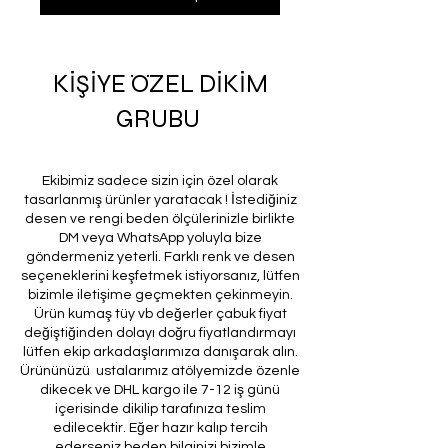
KİŞİYE ÖZEL DİKİM
GRUBU
Ekibimiz sadece sizin için özel olarak
tasarlanmış ürünler yaratacak ! İstediğiniz
desen ve rengi beden ölçülerinizle birlikte
DM veya WhatsApp yoluyla bize
göndermeniz yeterli. Farklı renk ve desen
seçeneklerini keşfetmek istiyorsanız, lütfen
bizimle iletişime geçmekten çekinmeyin.
Ürün kumaş tüy vb değerler çabuk fiyat
değiştiğinden dolayı doğru fiyatlandırmayı
lütfen ekip arkadaşlarımıza danışarak alın.
Ürününüzü ustalarımız atölyemizde özenle
dikecek ve DHL kargo ile 7-12 iş günü
içerisinde dikilip tarafınıza teslim
edilecektir. Eğer hazır kalıp tercih
ederseniz beden bilginizi bizimle