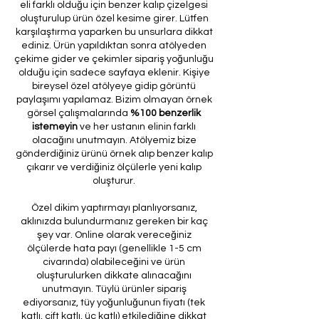
eli farklı olduğu için benzer kalıp çizelgesi
oluşturulup ürün özel kesime girer. Lütfen
karşılaştırma yaparken bu unsurlara dikkat
ediniz. Ürün yapıldıktan sonra atölyeden
çekime gider ve çekimler sipariş yoğunluğu
olduğu için sadece sayfaya eklenir. Kişiye
bireysel özel atölyeye gidip görüntü
paylaşımı yapılamaz. Bizim olmayan örnek
görsel çalışmalarında
%100 benzerlik
istemeyin
ve her ustanın elinin farklı
olacağını unutmayın. Atölyemiz bize
gönderdiğiniz ürünü örnek alıp benzer kalıp
çıkarır ve verdiğiniz ölçülerle yeni kalıp
oluşturur.
Özel dikim yaptırmayı planlıyorsanız,
aklınızda bulundurmanız gereken bir kaç
şey var. Online olarak vereceğiniz
ölçülerde hata payı (genellikle 1-5 cm
civarında) olabileceğini ve ürün
oluşturulurken dikkate alınacağını
unutmayın. Tüylü ürünler sipariş
ediyorsanız, tüy yoğunluğunun fiyatı (tek
katlı, çift katlı, üç katlı) etkilediğine dikkat