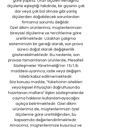
göre yapınız. Ürün ölçüleri verdiğiniz
ölçülerle eşleştiği takdirde, bir giysinin çok
dar veya çok bol olması gibi yanlış
ölçülerden doğabilecek sorunlardan
firmamız sorumlu değildir.
Özel dikim ürünlerimiz, müşterilerimizin
bireysel ölçülerine ve tercihlerine göre
üretilmektedir. Uzaktan çalışma
sistemimizin bir gereği olarak, son prova
süreci doğal olarak değişkenlik
gösterebilmektedir. Bu nedenle, son
provası tamamlanan ürünlerde, Mesafeli
Sözleşmeler Yönetmeliği'nin 15/1/b
maddesi uyarınca, iade veya değişim
talebi kabul edilmemektedir.
Söz konusu madde, "tüketicinin istekleri
veya kişisel ihtiyaçları doğrultusunda
hazırlanan mallara" ilişkin sözleşmelerde
cayma hakkının kullanılamayacağını
açıkça belirtmektedir. Özel dikim
ürünlerimiz de, müşterilerimizin özel
ölçülerine göre üretildiğinden, bu
kapsamda değerlendirilmektedir.
Amacımız, müşterilerimize kusursuz ve