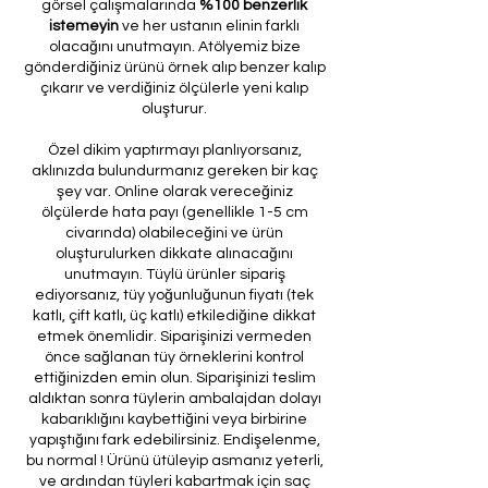
görsel çalışmalarında
%100 benzerlik
istemeyin
ve her ustanın elinin farklı
olacağını unutmayın. Atölyemiz bize
gönderdiğiniz ürünü örnek alıp benzer kalıp
çıkarır ve verdiğiniz ölçülerle yeni kalıp
oluşturur.
Özel dikim yaptırmayı planlıyorsanız,
aklınızda bulundurmanız gereken bir kaç
şey var. Online olarak vereceğiniz
ölçülerde hata payı (genellikle 1-5 cm
civarında) olabileceğini ve ürün
oluşturulurken dikkate alınacağını
unutmayın. Tüylü ürünler sipariş
ediyorsanız, tüy yoğunluğunun fiyatı (tek
katlı, çift katlı, üç katlı) etkilediğine dikkat
etmek önemlidir. Siparişinizi vermeden
önce sağlanan tüy örneklerini kontrol
ettiğinizden emin olun. Siparişinizi teslim
aldıktan sonra tüylerin ambalajdan dolayı
kabarıklığını kaybettiğini veya birbirine
yapıştığını fark edebilirsiniz. Endişelenme,
bu normal ! Ürünü ütüleyip asmanız yeterli,
ve ardından tüyleri kabartmak için saç