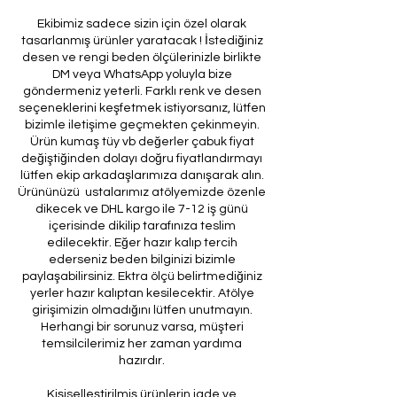
Ekibimiz sadece sizin için özel olarak
tasarlanmış ürünler yaratacak ! İstediğiniz
desen ve rengi beden ölçülerinizle birlikte
DM veya WhatsApp yoluyla bize
göndermeniz yeterli. Farklı renk ve desen
seçeneklerini keşfetmek istiyorsanız, lütfen
bizimle iletişime geçmekten çekinmeyin.
Ürün kumaş tüy vb değerler çabuk fiyat
değiştiğinden dolayı doğru fiyatlandırmayı
lütfen ekip arkadaşlarımıza danışarak alın.
Ürününüzü ustalarımız atölyemizde özenle
dikecek ve DHL kargo ile 7-12 iş günü
içerisinde dikilip tarafınıza teslim
edilecektir. Eğer hazır kalıp tercih
ederseniz beden bilginizi bizimle
paylaşabilirsiniz. Ektra ölçü belirtmediğiniz
yerler hazır kalıptan kesilecektir. Atölye
girişimizin olmadığını lütfen unutmayın.
Herhangi bir sorunuz varsa, müşteri
temsilcilerimiz her zaman yardıma
hazırdır.
Kişiselleştirilmiş ürünlerin iade ve