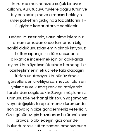
kurutma makinenizde soğuk bir ayar
kullanın. Kurutucuyu tüylere doğru tutun ve
tüylerin salınıp hava almasını bekleyin.
Tüyler paketten çıktığında fazlalıklarını 1 -
2 giyime kadar atar ve sabitlenir.
Değerli Müşterimiz, Satın alma işleminizi
tamamlamadan önce tamamen bilgi
sahibi olduğunuzdan emin olmak istiyoruz.
Lütfen siparişinizin tüm unsurlarını
dikkatlice incelemek için bir dakikanızı
ayırın. Ürün fiyatının ötesinde herhangi bir
özelleştirmenin ek ücrete tabi olacağını
lütfen unutmayın. Ürününüz örnek
görsellerden üretiliyorsa, mevcut olan en
yakın tüy ve kumaş renkleri atölyemiz
tarafından seçilecektir.Sevgili müşterimiz,
ürününüzde herhangi bir sorun yaşamanız
veya değişiklik talep etmeniz durumunda,
son prova için bize göndermeniz yeterlidir.
Özel gününüz için hazırlanan bu ürünün son
provası olabileceğini göz önünde
bulundurarak, lütfen zamanlamanızı buna