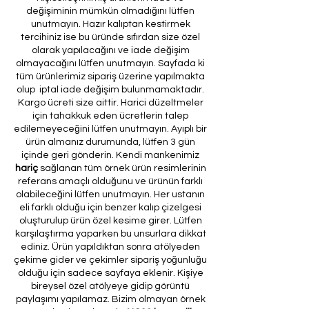
değişiminin mümkün olmadığını lütfen
unutmayın. Hazır kalıptan kestirmek
tercihiniz ise bu üründe sıfırdan size özel
olarak yapılacağını ve iade değişim
olmayacağını lütfen unutmayın. Sayfada ki
tüm ürünlerimiz sipariş üzerine yapılmakta
olup iptal iade değişim bulunmamaktadır.
Kargo ücreti size aittir. Harici düzeltmeler
için tahakkuk eden ücretlerin talep
edilemeyeceğini lütfen unutmayın. Ayıplı bir
ürün almanız durumunda, lütfen 3 gün
içinde geri gönderin. Kendi mankenimiz
hariç
sağlanan tüm örnek ürün resimlerinin
referans amaçlı olduğunu ve ürünün farklı
olabileceğini lütfen unutmayın. Her ustanın
eli farklı olduğu için benzer kalıp çizelgesi
oluşturulup ürün özel kesime girer. Lütfen
karşılaştırma yaparken bu unsurlara dikkat
ediniz. Ürün yapıldıktan sonra atölyeden
çekime gider ve çekimler sipariş yoğunluğu
olduğu için sadece sayfaya eklenir. Kişiye
bireysel özel atölyeye gidip görüntü
paylaşımı yapılamaz. Bizim olmayan örnek