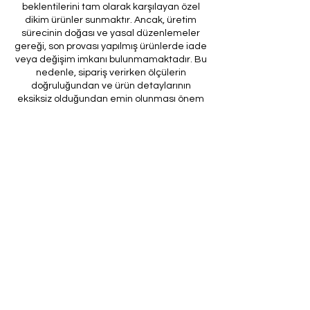
beklentilerini tam olarak karşılayan özel
dikim ürünler sunmaktır. Ancak, üretim
sürecinin doğası ve yasal düzenlemeler
gereği, son provası yapılmış ürünlerde iade
veya değişim imkanı bulunmamaktadır. Bu
nedenle, sipariş verirken ölçülerin
doğruluğundan ve ürün detaylarının
eksiksiz olduğundan emin olunması önem
arz etmektedir.
Müşteri temsilcilerimizin tarafınıza
ileteceği kod ile son prova için ürünün
firmamıza gönderilmesi, özel tasarım
sürecinin nihai aşamasını teşkil
etmektedir. Bu son prova, ürünün
onaylanması ve nihai hale getirilmesi için
kritik bir öneme sahiptir.
Bu bağlamda, yasal haklarımız
çerçevesinde, son provaya gönderilmeyen
bir özel tasarım ürününün iadesi kabul
edilmemektedir. Müşterilerimizin, ürünün
son provasına gönderilmeden iade
talebinde bulunması durumunda, bu talep
karşılanmayacaktır.
Bu uygulamanın amacı, özel tasarım