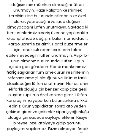
değişiminin mümkün olmadığını lütfen
unutmayın. Hazır kalıptan kestirmek
tercihiniz ise bu üründe sıfırdan size özel
olarak yapılacağını ve iade değişim
olmayacağını lütfen unutmayın. Sayfada ki
tüm ürünlerimiz sipariş üzerine yapılmakta
olup iptal iade değişim bulunmamaktadır.
Kargo ücreti size aittir. Harici düzeltmeler
için tahakkuk eden ücretlerin talep
edilemeyeceğini lütfen unutmayın. Ayıplı bir
ürün almanız durumunda, lütfen 3 gün
içinde geri gönderin. Kendi mankenimiz
hariç
sağlanan tüm örnek ürün resimlerinin
referans amaçlı olduğunu ve ürünün farklı
olabileceğini lütfen unutmayın. Her ustanın
eli farklı olduğu için benzer kalıp çizelgesi
oluşturulup ürün özel kesime girer. Lütfen
karşılaştırma yaparken bu unsurlara dikkat
ediniz. Ürün yapıldıktan sonra atölyeden
çekime gider ve çekimler sipariş yoğunluğu
olduğu için sadece sayfaya eklenir. Kişiye
bireysel özel atölyeye gidip görüntü
paylaşımı yapılamaz. Bizim olmayan örnek