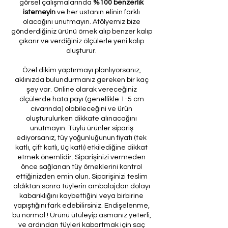
görsel çalışmalarında
%100 benzerlik
istemeyin
ve her ustanın elinin farklı
olacağını unutmayın. Atölyemiz bize
gönderdiğiniz ürünü örnek alıp benzer kalıp
çıkarır ve verdiğiniz ölçülerle yeni kalıp
oluşturur.
Özel dikim yaptırmayı planlıyorsanız,
aklınızda bulundurmanız gereken bir kaç
şey var. Online olarak vereceğiniz
ölçülerde hata payı (genellikle 1-5 cm
civarında) olabileceğini ve ürün
oluşturulurken dikkate alınacağını
unutmayın. Tüylü ürünler sipariş
ediyorsanız, tüy yoğunluğunun fiyatı (tek
katlı, çift katlı, üç katlı) etkilediğine dikkat
etmek önemlidir. Siparişinizi vermeden
önce sağlanan tüy örneklerini kontrol
ettiğinizden emin olun. Siparişinizi teslim
aldıktan sonra tüylerin ambalajdan dolayı
kabarıklığını kaybettiğini veya birbirine
yapıştığını fark edebilirsiniz. Endişelenme,
bu normal ! Ürünü ütüleyip asmanız yeterli,
ve ardından tüyleri kabartmak için saç