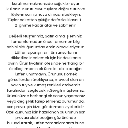
kurutma makinenizde soğuk bir ayar
kullanın. Kurutucuyu tüylere doğru tutun ve
tüylerin salınıp hava almasını bekleyin.
Tüyler paketten çıktığında fazlalıklarını 1 -
2 giyime kadar atar ve sabitlenir.
Değerli Müşterimiz, Satın alma işleminizi
tamamlamadan önce tamamen bilgi
sahibi olduğunuzdan emin olmak istiyoruz.
Lütfen siparişinizin tüm unsurlarını
dikkatlice incelemek için bir dakikanızı
ayırın. Ürün fiyatının ötesinde herhangi bir
özelleştirmenin ek ücrete tabi olacağını
lütfen unutmayın. Ürününüz örnek
görsellerden üretiliyorsa, mevcut olan en
yakın tüy ve kumaş renkleri atölyemiz
tarafından seçilecektir.Sevgili müşterimiz,
ürününüzde herhangi bir sorun yaşamanız
veya değişiklik talep etmeniz durumunda,
son prova için bize göndermeniz yeterlidir.
Özel gününüz için hazırlanan bu ürünün son
provası olabileceğini göz önünde
bulundurarak, lütfen zamanlamanızı buna