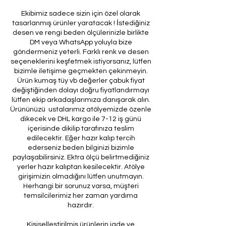
Ekibimiz sadece sizin için özel olarak
tasarlanmış ürünler yaratacak ! İstediğiniz
desen ve rengi beden ölçülerinizle birlikte
DM veya WhatsApp yoluyla bize
göndermeniz yeterli. Farklı renk ve desen
seçeneklerini keşfetmek istiyorsanız, lütfen
bizimle iletişime geçmekten çekinmeyin.
Ürün kumaş tüy vb değerler çabuk fiyat
değiştiğinden dolayı doğru fiyatlandırmayı
lütfen ekip arkadaşlarımıza danışarak alın.
Ürününüzü ustalarımız atölyemizde özenle
dikecek ve DHL kargo ile 7-12 iş günü
içerisinde dikilip tarafınıza teslim
edilecektir. Eğer hazır kalıp tercih
ederseniz beden bilginizi bizimle
paylaşabilirsiniz. Ektra ölçü belirtmediğiniz
yerler hazır kalıptan kesilecektir. Atölye
girişimizin olmadığını lütfen unutmayın.
Herhangi bir sorunuz varsa, müşteri
temsilcilerimiz her zaman yardıma
hazırdır.
Kişiselleştirilmiş ürünlerin iade ve