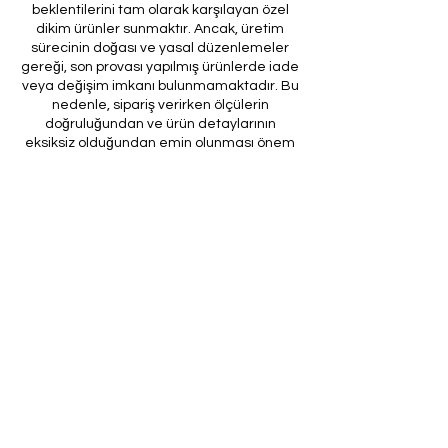
beklentilerini tam olarak karşılayan özel
dikim ürünler sunmaktır. Ancak, üretim
sürecinin doğası ve yasal düzenlemeler
gereği, son provası yapılmış ürünlerde iade
veya değişim imkanı bulunmamaktadır. Bu
nedenle, sipariş verirken ölçülerin
doğruluğundan ve ürün detaylarının
eksiksiz olduğundan emin olunması önem
arz etmektedir.
Müşteri temsilcilerimizin tarafınıza
ileteceği kod ile son prova için ürünün
firmamıza gönderilmesi, özel tasarım
sürecinin nihai aşamasını teşkil
etmektedir. Bu son prova, ürünün
onaylanması ve nihai hale getirilmesi için
kritik bir öneme sahiptir.
Bu bağlamda, yasal haklarımız
çerçevesinde, son provaya gönderilmeyen
bir özel tasarım ürününün iadesi kabul
edilmemektedir. Müşterilerimizin, ürünün
son provasına gönderilmeden iade
talebinde bulunması durumunda, bu talep
karşılanmayacaktır.
Bu uygulamanın amacı, özel tasarım