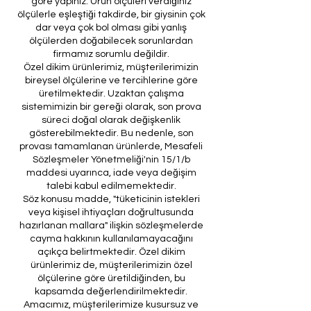
göre yapınız. Ürün ölçüleri verdiğiniz
ölçülerle eşleştiği takdirde, bir giysinin çok
dar veya çok bol olması gibi yanlış
ölçülerden doğabilecek sorunlardan
firmamız sorumlu değildir.
Özel dikim ürünlerimiz, müşterilerimizin
bireysel ölçülerine ve tercihlerine göre
üretilmektedir. Uzaktan çalışma
sistemimizin bir gereği olarak, son prova
süreci doğal olarak değişkenlik
gösterebilmektedir. Bu nedenle, son
provası tamamlanan ürünlerde, Mesafeli
Sözleşmeler Yönetmeliği'nin 15/1/b
maddesi uyarınca, iade veya değişim
talebi kabul edilmemektedir.
Söz konusu madde, "tüketicinin istekleri
veya kişisel ihtiyaçları doğrultusunda
hazırlanan mallara" ilişkin sözleşmelerde
cayma hakkının kullanılamayacağını
açıkça belirtmektedir. Özel dikim
ürünlerimiz de, müşterilerimizin özel
ölçülerine göre üretildiğinden, bu
kapsamda değerlendirilmektedir.
Amacımız, müşterilerimize kusursuz ve