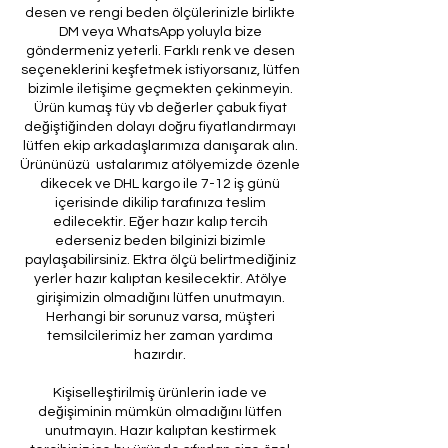
desen ve rengi beden ölçülerinizle birlikte
DM veya WhatsApp yoluyla bize
göndermeniz yeterli. Farklı renk ve desen
seçeneklerini keşfetmek istiyorsanız, lütfen
bizimle iletişime geçmekten çekinmeyin.
Ürün kumaş tüy vb değerler çabuk fiyat
değiştiğinden dolayı doğru fiyatlandırmayı
lütfen ekip arkadaşlarımıza danışarak alın.
Ürününüzü ustalarımız atölyemizde özenle
dikecek ve DHL kargo ile 7-12 iş günü
içerisinde dikilip tarafınıza teslim
edilecektir. Eğer hazır kalıp tercih
ederseniz beden bilginizi bizimle
paylaşabilirsiniz. Ektra ölçü belirtmediğiniz
yerler hazır kalıptan kesilecektir. Atölye
girişimizin olmadığını lütfen unutmayın.
Herhangi bir sorunuz varsa, müşteri
temsilcilerimiz her zaman yardıma
hazırdır.
Kişiselleştirilmiş ürünlerin iade ve
değişiminin mümkün olmadığını lütfen
unutmayın. Hazır kalıptan kestirmek