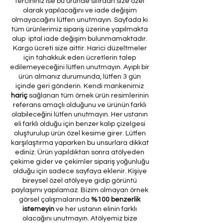
tercihiniz ise bu üründe sıfırdan size özel
olarak yapılacağını ve iade değişim
olmayacağını lütfen unutmayın. Sayfada ki
tüm ürünlerimiz sipariş üzerine yapılmakta
olup iptal iade değişim bulunmamaktadır.
Kargo ücreti size aittir. Harici düzeltmeler
için tahakkuk eden ücretlerin talep
edilemeyeceğini lütfen unutmayın. Ayıplı bir
ürün almanız durumunda, lütfen 3 gün
içinde geri gönderin. Kendi mankenimiz
hariç
sağlanan tüm örnek ürün resimlerinin
referans amaçlı olduğunu ve ürünün farklı
olabileceğini lütfen unutmayın. Her ustanın
eli farklı olduğu için benzer kalıp çizelgesi
oluşturulup ürün özel kesime girer. Lütfen
karşılaştırma yaparken bu unsurlara dikkat
ediniz. Ürün yapıldıktan sonra atölyeden
çekime gider ve çekimler sipariş yoğunluğu
olduğu için sadece sayfaya eklenir. Kişiye
bireysel özel atölyeye gidip görüntü
paylaşımı yapılamaz. Bizim olmayan örnek
görsel çalışmalarında
%100 benzerlik
istemeyin
ve her ustanın elinin farklı
olacağını unutmayın. Atölyemiz bize