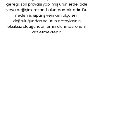
gereği, son provası yapılmış ürünlerde iade
veya değişim imkanı bulunmamaktadır. Bu
nedenle, sipariş verirken ölçülerin
doğruluğundan ve ürün detaylarının
eksiksiz olduğundan emin olunması önem
arz etmektedir.
Müşteri temsilcilerimizin tarafınıza
ileteceği kod ile son prova için ürünün
firmamıza gönderilmesi, özel tasarım
sürecinin nihai aşamasını teşkil
etmektedir. Bu son prova, ürünün
onaylanması ve nihai hale getirilmesi için
kritik bir öneme sahiptir.
Bu bağlamda, yasal haklarımız
çerçevesinde, son provaya gönderilmeyen
bir özel tasarım ürününün iadesi kabul
edilmemektedir. Müşterilerimizin, ürünün
son provasına gönderilmeden iade
talebinde bulunması durumunda, bu talep
karşılanmayacaktır.
Bu uygulamanın amacı, özel tasarım
sürecinin her aşamasında müşteri
memnuniyetini en üst düzeye çıkarmak ve