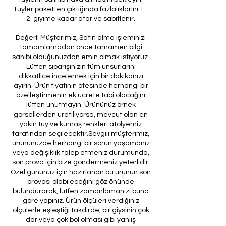
Tüyler paketten çıktığında fazlalıklarını 1 -
2 giyime kadar atar ve sabitlenir.
Değerli Müşterimiz, Satın alma işleminizi
tamamlamadan önce tamamen bilgi
sahibi olduğunuzdan emin olmak istiyoruz.
Lütfen siparişinizin tüm unsurlarını
dikkatlice incelemek için bir dakikanızı
ayırın. Ürün fiyatının ötesinde herhangi bir
özelleştirmenin ek ücrete tabi olacağını
lütfen unutmayın. Ürününüz örnek
görsellerden üretiliyorsa, mevcut olan en
yakın tüy ve kumaş renkleri atölyemiz
tarafından seçilecektir.Sevgili müşterimiz,
ürününüzde herhangi bir sorun yaşamanız
veya değişiklik talep etmeniz durumunda,
son prova için bize göndermeniz yeterlidir.
Özel gününüz için hazırlanan bu ürünün son
provası olabileceğini göz önünde
bulundurarak, lütfen zamanlamanızı buna
göre yapınız. Ürün ölçüleri verdiğiniz
ölçülerle eşleştiği takdirde, bir giysinin çok
dar veya çok bol olması gibi yanlış