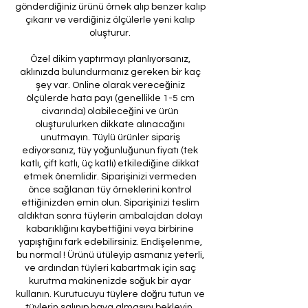
gönderdiğiniz ürünü örnek alıp benzer kalıp
çıkarır ve verdiğiniz ölçülerle yeni kalıp
oluşturur.
Özel dikim yaptırmayı planlıyorsanız,
aklınızda bulundurmanız gereken bir kaç
şey var. Online olarak vereceğiniz
ölçülerde hata payı (genellikle 1-5 cm
civarında) olabileceğini ve ürün
oluşturulurken dikkate alınacağını
unutmayın. Tüylü ürünler sipariş
ediyorsanız, tüy yoğunluğunun fiyatı (tek
katlı, çift katlı, üç katlı) etkilediğine dikkat
etmek önemlidir. Siparişinizi vermeden
önce sağlanan tüy örneklerini kontrol
ettiğinizden emin olun. Siparişinizi teslim
aldıktan sonra tüylerin ambalajdan dolayı
kabarıklığını kaybettiğini veya birbirine
yapıştığını fark edebilirsiniz. Endişelenme,
bu normal ! Ürünü ütüleyip asmanız yeterli,
ve ardından tüyleri kabartmak için saç
kurutma makinenizde soğuk bir ayar
kullanın. Kurutucuyu tüylere doğru tutun ve
tüylerin salınıp hava almasını bekleyin.