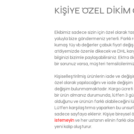
KİŞİYE ÖZEL DİKİ
Ekibimiz sadece sizin için özel olarak t
yoluyla bize göndermeniz yeterli. Farkl
kumaş tüy vb değerler çabuk fiyat değiş
atölyemizde özenle dikecek ve DHL kargo i
bilginizi bizimle paylaşabilirsiniz. Ektra
bir sorunuz varsa, müşteri temsilcilerim
Kişiselleştirilmiş ürünlerin iade ve deği
özel olarak yapılacağını ve iade değişim
değişim bulunmamaktadır. Kargo ücreti si
bir ürün almanız durumunda, lütfen 3 g
olduğunu ve ürünün farklı olabileceğini l
Lütfen karşılaştırma yaparken bu unsurla
sadece sayfaya eklenir. Kişiye bireysel
istemeyin
ve her ustanın elinin farklı o
yeni kalıp oluşturur.