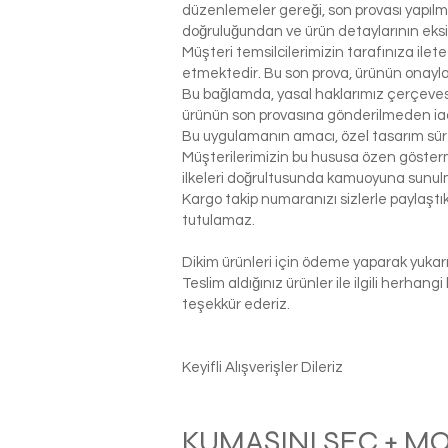
düzenlemeler gereği, son provası yapılm
doğruluğundan ve ürün detaylarının eks
Müşteri temsilcilerimizin tarafınıza ilet
etmektedir. Bu son prova, ürünün onaylanm
Bu bağlamda, yasal haklarımız çerçeves
ürünün son provasına gönderilmeden ia
Bu uygulamanın amacı, özel tasarım sür
Müşterilerimizin bu hususa özen gösterme
ilkeleri doğrultusunda kamuoyuna sunul
Kargo takip numaranızı sizlerle paylaş
tutulamaz.
Dikim ürünleri için ödeme yaparak yukarı
Teslim aldığınız ürünler ile ilgili herhan
teşekkür ederiz.
Keyifli Alışverişler Dileriz
KUMAŞINI SEÇ + M