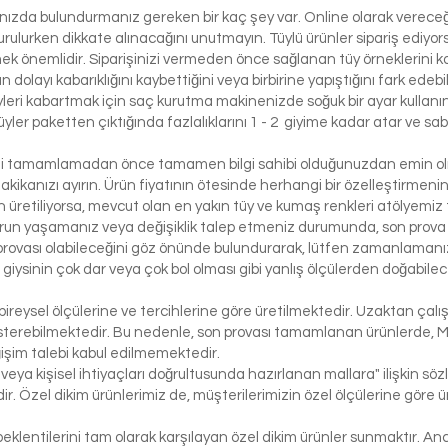
lınızda bulundurmanız gereken bir kaç şey var. Online olarak vereceği
urulurken dikkate alınacağını unutmayın. Tüylü ürünler sipariş ediyorsa
etmek önemlidir. Siparişinizi vermeden önce sağlanan tüy örneklerini ko
 dolayı kabarıklığını kaybettiğini veya birbirine yapıştığını fark edeb
yleri kabartmak için saç kurutma makinenizde soğuk bir ayar kullanı
üyler paketten çıktığında fazlalıklarını 1 - 2 giyime kadar atar ve sabi
izi tamamlamadan önce tamamen bilgi sahibi olduğunuzdan emin olma
dakikanızı ayırın. Ürün fiyatının ötesinde herhangi bir özelleştirmeni
üretiliyorsa, mevcut olan en yakın tüy ve kumaş renkleri atölyemiz t
run yaşamanız veya değişiklik talep etmeniz durumunda, son prova i
rovası olabileceğini göz önünde bulundurarak, lütfen zamanlamanızı
bir giysinin çok dar veya çok bol olması gibi yanlış ölçülerden doğabi
bireysel ölçülerine ve tercihlerine göre üretilmektedir. Uzaktan çalı
österebilmektedir. Bu nedenle, son provası tamamlanan ürünlerde, 
işim talebi kabul edilmemektedir.
 veya kişisel ihtiyaçları doğrultusunda hazırlanan mallara" ilişkin 
r. Özel dikim ürünlerimiz de, müşterilerimizin özel ölçülerine göre
klentilerini tam olarak karşılayan özel dikim ürünler sunmaktır. Anc