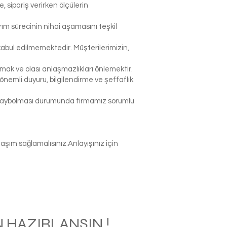
sipariş verirken ölçülerin
rım sürecinin nihai aşamasını teşkil
abul edilmemektedir. Müşterilerimizin,
k ve olası anlaşmazlıkları önlemektir.
nemli duyuru, bilgilendirme ve şeffaflık
p kaybolması durumunda firmamız sorumlu
şım sağlamalısınız.Anlayışınız için
 HAZIRLANSIN !