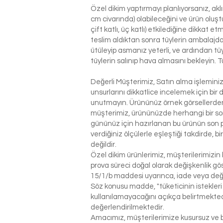
Özel dikim yaptırmayı planlıyorsanız, ak
cm civarında) olabileceğini ve ürün oluşt
çift katlı, üç katlı) etkilediğine dikkat 
teslim aldıktan sonra tüylerin ambalajdan
ütüleyip asmanız yeterli, ve ardından tü
tüylerin salınıp hava almasını bekleyin. T
Değerli Müşterimiz, Satın alma işlemin
unsurlarını dikkatlice incelemek için bir 
unutmayın. Ürününüz örnek görsellerden 
müşterimiz, ürününüzde herhangi bir so
gününüz için hazırlanan bu ürünün son p
verdiğiniz ölçülerle eşleştiği takdirde, 
değildir.
Özel dikim ürünlerimiz, müşterilerimizin 
prova süreci doğal olarak değişkenlik g
15/1/b maddesi uyarınca, iade veya değ
Söz konusu madde, "tüketicinin istekleri
kullanılamayacağını açıkça belirtmektedi
değerlendirilmektedir.
Amacımız, müşterilerimize kusursuz ve be