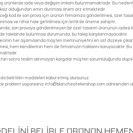
ış ürünlerde iade veya değişim imkanı bulunmamaktadır. Bu nedenle, 
iksiz olduğundan emin olunması önem arz etmektedir.
eceği kod ile son prova için ürünün firmamıza gönderilmesi, özel tasa
ası ve nihai hale getirilmesi için kritik bir öneme sahiptir.
inde, son provaya gönderilmeyen bir özel tasarım ürününün iadesi k
de talebinde bulunması durumunda, bu talep karşılanmayacaktır.
ecinin her aşamasında müşteri memnuniyetini en üst düzeye çıkarma
si, hem kendilerinin hem de firmamızın haklarını koruyacaktır. Bu ö
maktadır.
tıktan sonra teslim alınmayan kargolar müşteri sorumluluğunda olu
da belirtilen maddeleri kabul etmiş olursunuz.
gi bir problem yaşarsanız
info@blancheateliershop.com
adresinden ula
ODELİNİ BELİRLE ÜRÜNÜN HEMEN