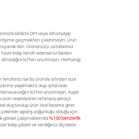
lerinizle birlikte DM veya WhatsApp
e iletişime geçmekten çekinmeyin. Ürün
anışarak alın. Ürününüzü ustalarımız
r hazır kalıp tercih ederseniz beden
izin olmadığını lütfen unutmayın. Herhangi
tercihiniz ise bu üründe sıfırdan size
zerine yapılmakta olup iptal iade
dilemeyeceğini lütfen unutmayın. Ayıplı
ürün resimlerinin referans amaçlı
esi oluşturulup ürün özel kesime girer.
çekimler sipariş yoğunluğu olduğu için
ek görsel çalışmalarında
%100 benzerlik
r kalıp çıkarır ve verdiğiniz ölçülerle