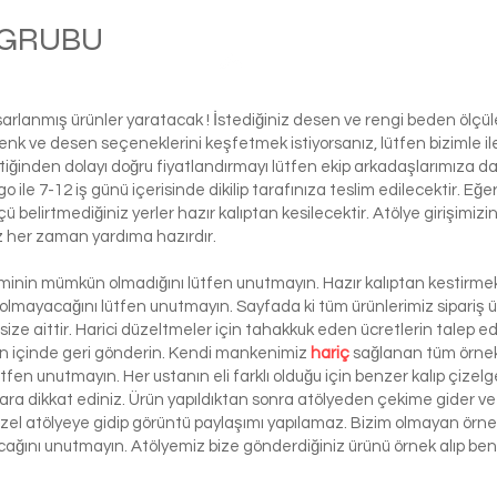
M GRUBU
Bola
asarlanmış ürünler yaratacak ! İstediğiniz desen ve rengi beden ölçü
ı renk ve desen seçeneklerini keşfetmek istiyorsanız, lütfen biziml
tiğinden dolayı doğru fiyatlandırmayı lütfen ekip arkadaşlarımıza d
le 7-12 iş günü içerisinde dikilip tarafınıza teslim edilecektir. Eğe
 ölçü belirtmediğiniz yerler hazır kalıptan kesilecektir. Atölye girişim
iz her zaman yardıma hazırdır.
şiminin mümkün olmadığını lütfen unutmayın. Hazır kalıptan kestirmek 
 olmayacağını lütfen unutmayın. Sayfada ki tüm ürünlerimiz sipariş ü
ze aittir. Harici düzeltmeler için tahakkuk eden ücretlerin talep e
ün içinde geri gönderin. Kendi mankenimiz
hariç
sağlanan tüm örnek 
ütfen unutmayın. Her ustanın eli farklı olduğu için benzer kalıp çizelg
ra dikkat ediniz. Ürün yapıldıktan sonra atölyeden çekime gider ve 
 özel atölyeye gidip görüntü paylaşımı yapılamaz. Bizim olmayan örn
lacağını unutmayın. Atölyemiz bize gönderdiğiniz ürünü örnek alıp benze