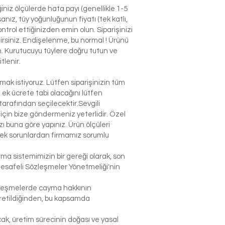
niz ölçülerde hata payı (genellikle 1-5
nız, tüy yoğunluğunun fiyatı (tek katlı,
ntrol ettiğinizden emin olun. Siparişinizi
ilirsiniz. Endişelenme, bu normal ! Ürünü
n. Kurutucuyu tüylere doğru tutun ve
tlenir.
k istiyoruz. Lütfen siparişinizin tüm
n ek ücrete tabi olacağını lütfen
arafından seçilecektir.Sevgili
çin bize göndermeniz yeterlidir. Özel
 buna göre yapınız. Ürün ölçüleri
lecek sorunlardan firmamız sorumlu
şma sistemimizin bir gereği olarak, son
Mesafeli Sözleşmeler Yönetmeliği'nin
sözleşmelerde cayma hakkının
 üretildiğinden, bu kapsamda
ak, üretim sürecinin doğası ve yasal