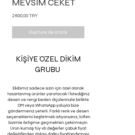
MEVSİM CEKET
Prix
2 600,00 TRY
Rupture de stock
KİŞİYE ÖZEL DİKİM
GRUBU
Ekibimiz sadece sizin için özel olarak
tasarlanmış ürünler yaratacak ! İstediğiniz
desen ve rengi beden ölçülerinizle birlikte
DM veya WhatsApp yoluyla bize
göndermeniz yeterli. Farklı renk ve desen
seçeneklerini keşfetmek istiyorsanız, lütfen
bizimle iletişime geçmekten çekinmeyin.
Ürün kumaş tüy vb değerler çabuk fiyat
değiştiğinden dolayı doğru fiyatlandırmayı