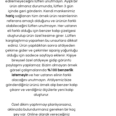
edilemeyeceğini lütfen unutmayın. Ayıplı bir
ürün almanız durumunda, lütfen 3 gün
içinde geri gönderin. Kendi mankenimiz
hariç
sağlanan tüm örnek ürün resimlerinin
referans amaçlı olduğunu ve ürünün farklı
olabileceğini lütfen unutmayın. Her ustanın
eli farklı olduğu için benzer kalıp çizelgesi
oluşturulup ürün özel kesime girer. Lütfen
karşılaştırma yaparken bu unsurlara dikkat
ediniz. Ürün yapıldıktan sonra atölyeden
çekime gider ve çekimler sipariş yoğunluğu
olduğu için sadece sayfaya eklenir. Kişiye
bireysel özel atölyeye gidip görüntü
paylaşımı yapılamaz. Bizim olmayan örnek
görsel çalışmalarında
%100 benzerlik
istemeyin
ve her ustanın elinin farklı
olacağını unutmayın. Atölyemiz bize
gönderdiğiniz ürünü örnek alıp benzer kalıp
çıkarır ve verdiğiniz ölçülerle yeni kalıp
oluşturur.
Özel dikim yaptırmayı planlıyorsanız,
aklınızda bulundurmanız gereken bir kaç
şey var. Online olarak vereceğiniz