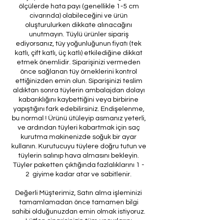
ölçülerde hata payı (genellikle 1-5 cm
civarında) olabileceğini ve ürün
oluşturulurken dikkate alınacağını
unutmayın. Tüylü ürünler sipariş
ediyorsanız, tüy yoğunluğunun fiyatı (tek
katlı, çift katlı, üç katlı) etkilediğine dikkat
etmek önemlidir. Siparişinizi vermeden
önce sağlanan tüy örneklerini kontrol
ettiğinizden emin olun. Siparişinizi teslim
aldıktan sonra tüylerin ambalajdan dolayı
kabarıklığını kaybettiğini veya birbirine
yapıştığını fark edebilirsiniz. Endişelenme,
bu normal ! Ürünü ütüleyip asmanız yeterli,
ve ardından tüyleri kabartmak için saç
kurutma makinenizde soğuk bir ayar
kullanın. Kurutucuyu tüylere doğru tutun ve
tüylerin salınıp hava almasını bekleyin.
Tüyler paketten çıktığında fazlalıklarını 1 -
2 giyime kadar atar ve sabitlenir.
Değerli Müşterimiz, Satın alma işleminizi
tamamlamadan önce tamamen bilgi
sahibi olduğunuzdan emin olmak istiyoruz.