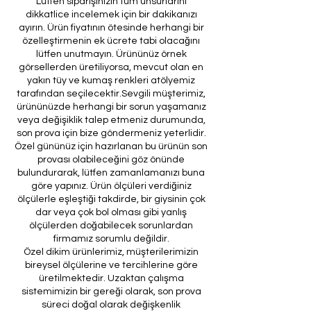
Lütfen siparişinizin tüm unsurlarını
dikkatlice incelemek için bir dakikanızı
ayırın. Ürün fiyatının ötesinde herhangi bir
özelleştirmenin ek ücrete tabi olacağını
lütfen unutmayın. Ürününüz örnek
görsellerden üretiliyorsa, mevcut olan en
yakın tüy ve kumaş renkleri atölyemiz
tarafından seçilecektir.Sevgili müşterimiz,
ürününüzde herhangi bir sorun yaşamanız
veya değişiklik talep etmeniz durumunda,
son prova için bize göndermeniz yeterlidir.
Özel gününüz için hazırlanan bu ürünün son
provası olabileceğini göz önünde
bulundurarak, lütfen zamanlamanızı buna
göre yapınız. Ürün ölçüleri verdiğiniz
ölçülerle eşleştiği takdirde, bir giysinin çok
dar veya çok bol olması gibi yanlış
ölçülerden doğabilecek sorunlardan
firmamız sorumlu değildir.
Özel dikim ürünlerimiz, müşterilerimizin
bireysel ölçülerine ve tercihlerine göre
üretilmektedir. Uzaktan çalışma
sistemimizin bir gereği olarak, son prova
süreci doğal olarak değişkenlik