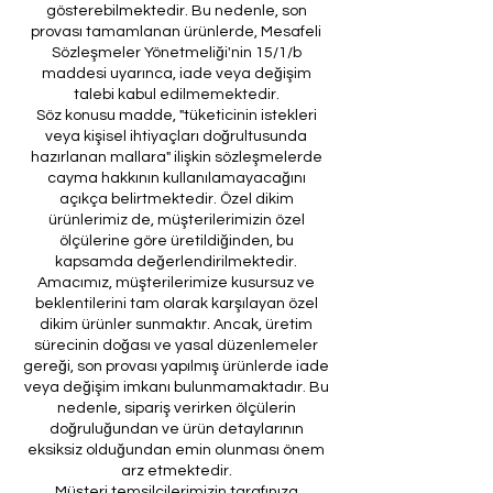
gösterebilmektedir. Bu nedenle, son
provası tamamlanan ürünlerde, Mesafeli
Sözleşmeler Yönetmeliği'nin 15/1/b
maddesi uyarınca, iade veya değişim
talebi kabul edilmemektedir.
Söz konusu madde, "tüketicinin istekleri
veya kişisel ihtiyaçları doğrultusunda
hazırlanan mallara" ilişkin sözleşmelerde
cayma hakkının kullanılamayacağını
açıkça belirtmektedir. Özel dikim
ürünlerimiz de, müşterilerimizin özel
ölçülerine göre üretildiğinden, bu
kapsamda değerlendirilmektedir.
Amacımız, müşterilerimize kusursuz ve
beklentilerini tam olarak karşılayan özel
dikim ürünler sunmaktır. Ancak, üretim
sürecinin doğası ve yasal düzenlemeler
gereği, son provası yapılmış ürünlerde iade
veya değişim imkanı bulunmamaktadır. Bu
nedenle, sipariş verirken ölçülerin
doğruluğundan ve ürün detaylarının
eksiksiz olduğundan emin olunması önem
arz etmektedir.
Müşteri temsilcilerimizin tarafınıza