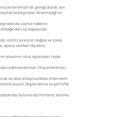
şma sistemimizin bir gereği olarak, son
Mesafeli Sözleşmeler Yönetmeliği'nin
sözleşmelerde cayma hakkının
 üretildiğinden, bu kapsamda
ak, üretim sürecinin doğası ve yasal
sipariş verirken ölçülerin
rım sürecinin nihai aşamasını teşkil
abul edilmemektedir. Müşterilerimizin,
k ve olası anlaşmazlıkları önlemektir.
nemli duyuru, bilgilendirme ve şeffaflık
p kaybolması durumunda firmamız sorumlu