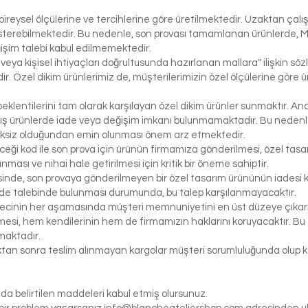
bireysel ölçülerine ve tercihlerine göre üretilmektedir. Uzaktan çalı
österebilmektedir. Bu nedenle, son provası tamamlanan ürünlerde, 
işim talebi kabul edilmemektedir.
 veya kişisel ihtiyaçları doğrultusunda hazırlanan mallara" ilişkin 
r. Özel dikim ürünlerimiz de, müşterilerimizin özel ölçülerine göre
klentilerini tam olarak karşılayan özel dikim ürünler sunmaktır. Anc
ış ürünlerde iade veya değişim imkanı bulunmamaktadır. Bu nedenle, 
iksiz olduğundan emin olunması önem arz etmektedir.
eceği kod ile son prova için ürünün firmamıza gönderilmesi, özel tasa
ası ve nihai hale getirilmesi için kritik bir öneme sahiptir.
inde, son provaya gönderilmeyen bir özel tasarım ürününün iadesi k
de talebinde bulunması durumunda, bu talep karşılanmayacaktır.
ecinin her aşamasında müşteri memnuniyetini en üst düzeye çıkarma
si, hem kendilerinin hem de firmamızın haklarını koruyacaktır. Bu ö
maktadır.
tıktan sonra teslim alınmayan kargolar müşteri sorumluluğunda olu
da belirtilen maddeleri kabul etmiş olursunuz.