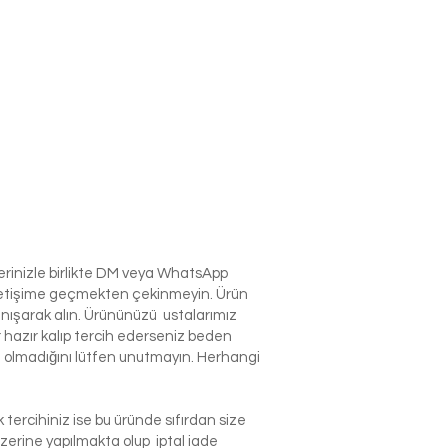
lerinizle birlikte DM veya WhatsApp
e iletişime geçmekten çekinmeyin. Ürün
anışarak alın. Ürününüzü ustalarımız
r hazır kalıp tercih ederseniz beden
izin olmadığını lütfen unutmayın. Herhangi
tercihiniz ise bu üründe sıfırdan size
zerine yapılmakta olup iptal iade