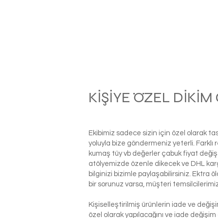
KİŞİYE ÖZEL DİKİ
Ekibimiz sadece sizin için özel olarak t
yoluyla bize göndermeniz yeterli. Farkl
kumaş tüy vb değerler çabuk fiyat değiş
atölyemizde özenle dikecek ve DHL kargo i
bilginizi bizimle paylaşabilirsiniz. Ektra
bir sorunuz varsa, müşteri temsilcilerim
Kişiselleştirilmiş ürünlerin iade ve deği
özel olarak yapılacağını ve iade değişim