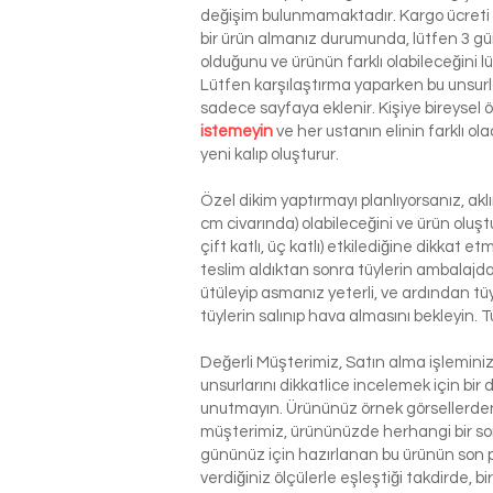
değişim bulunmamaktadır. Kargo ücreti si
bir ürün almanız durumunda, lütfen 3 g
olduğunu ve ürünün farklı olabileceğini l
Lütfen karşılaştırma yaparken bu unsurla
sadece sayfaya eklenir. Kişiye bireysel
istemeyin
ve her ustanın elinin farklı o
yeni kalıp oluşturur.
Özel dikim yaptırmayı planlıyorsanız, ak
cm civarında) olabileceğini ve ürün oluşt
çift katlı, üç katlı) etkilediğine dikkat 
teslim aldıktan sonra tüylerin ambalajdan
ütüleyip asmanız yeterli, ve ardından tü
tüylerin salınıp hava almasını bekleyin. T
Değerli Müşterimiz, Satın alma işlemin
unsurlarını dikkatlice incelemek için bir 
unutmayın. Ürününüz örnek görsellerden 
müşterimiz, ürününüzde herhangi bir so
gününüz için hazırlanan bu ürünün son p
verdiğiniz ölçülerle eşleştiği takdirde, 