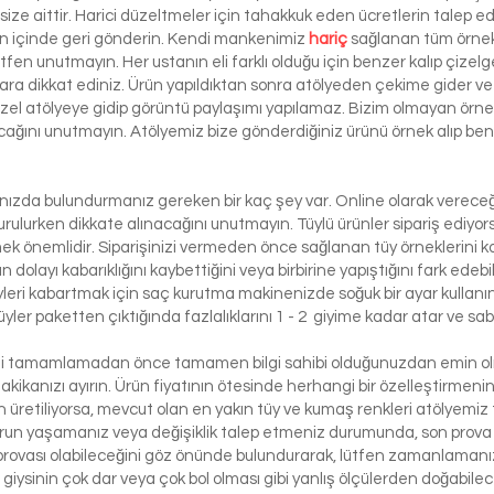
ze aittir. Harici düzeltmeler için tahakkuk eden ücretlerin talep e
ün içinde geri gönderin. Kendi mankenimiz
hariç
sağlanan tüm örnek 
ütfen unutmayın. Her ustanın eli farklı olduğu için benzer kalıp çizelg
ra dikkat ediniz. Ürün yapıldıktan sonra atölyeden çekime gider ve 
 özel atölyeye gidip görüntü paylaşımı yapılamaz. Bizim olmayan örn
lacağını unutmayın. Atölyemiz bize gönderdiğiniz ürünü örnek alıp benze
lınızda bulundurmanız gereken bir kaç şey var. Online olarak vereceği
urulurken dikkate alınacağını unutmayın. Tüylü ürünler sipariş ediyorsa
etmek önemlidir. Siparişinizi vermeden önce sağlanan tüy örneklerini ko
 dolayı kabarıklığını kaybettiğini veya birbirine yapıştığını fark edeb
yleri kabartmak için saç kurutma makinenizde soğuk bir ayar kullanı
üyler paketten çıktığında fazlalıklarını 1 - 2 giyime kadar atar ve sabi
izi tamamlamadan önce tamamen bilgi sahibi olduğunuzdan emin olma
dakikanızı ayırın. Ürün fiyatının ötesinde herhangi bir özelleştirmeni
üretiliyorsa, mevcut olan en yakın tüy ve kumaş renkleri atölyemiz t
run yaşamanız veya değişiklik talep etmeniz durumunda, son prova i
rovası olabileceğini göz önünde bulundurarak, lütfen zamanlamanızı
bir giysinin çok dar veya çok bol olması gibi yanlış ölçülerden doğabi