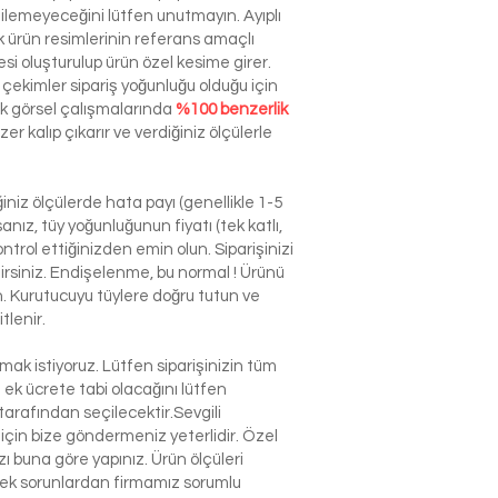
dilemeyeceğini lütfen unutmayın. Ayıplı
ürün resimlerinin referans amaçlı
esi oluşturulup ürün özel kesime girer.
çekimler sipariş yoğunluğu olduğu için
ek görsel çalışmalarında
%100 benzerlik
r kalıp çıkarır ve verdiğiniz ölçülerle
niz ölçülerde hata payı (genellikle 1-5
nız, tüy yoğunluğunun fiyatı (tek katlı,
ntrol ettiğinizden emin olun. Siparişinizi
ilirsiniz. Endişelenme, bu normal ! Ürünü
n. Kurutucuyu tüylere doğru tutun ve
tlenir.
k istiyoruz. Lütfen siparişinizin tüm
n ek ücrete tabi olacağını lütfen
arafından seçilecektir.Sevgili
çin bize göndermeniz yeterlidir. Özel
 buna göre yapınız. Ürün ölçüleri
lecek sorunlardan firmamız sorumlu