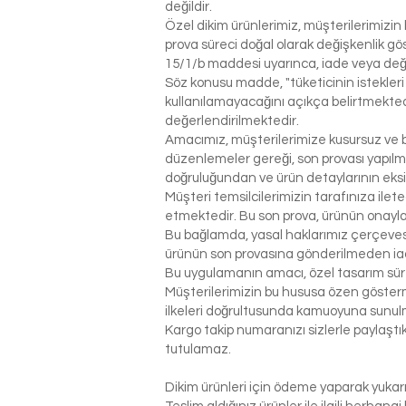
değildir.
Özel dikim ürünlerimiz, müşterilerimizin 
prova süreci doğal olarak değişkenlik g
15/1/b maddesi uyarınca, iade veya değ
Söz konusu madde, "tüketicinin istekleri
kullanılamayacağını açıkça belirtmektedi
değerlendirilmektedir.
Amacımız, müşterilerimize kusursuz ve be
düzenlemeler gereği, son provası yapılm
doğruluğundan ve ürün detaylarının eks
Müşteri temsilcilerimizin tarafınıza ilet
etmektedir. Bu son prova, ürünün onaylanm
Bu bağlamda, yasal haklarımız çerçeves
ürünün son provasına gönderilmeden ia
Bu uygulamanın amacı, özel tasarım sür
Müşterilerimizin bu hususa özen gösterme
ilkeleri doğrultusunda kamuoyuna sunul
Kargo takip numaranızı sizlerle paylaş
tutulamaz.
Dikim ürünleri için ödeme yaparak yukarı