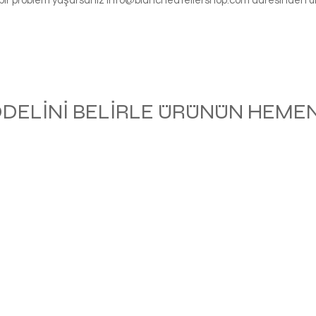
gi bir problem yaşarsanız
info@blancheateliershop.com
adresinden ula
ODELİNİ BELİRLE ÜRÜNÜN HEMEN