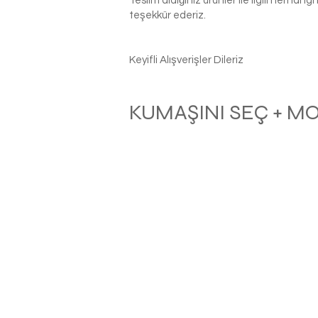
Teslim aldığınız ürünler ile ilgili herhan
teşekkür ederiz.
Keyifli Alışverişler Dileriz
KUMAŞINI SEÇ + M