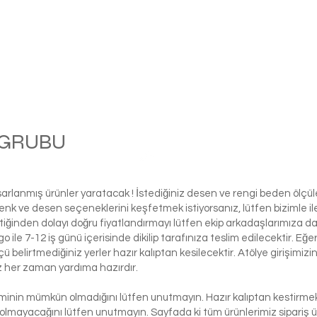
M GRUBU
Balle
asarlanmış ürünler yaratacak ! İstediğiniz desen ve rengi beden ölçü
ı renk ve desen seçeneklerini keşfetmek istiyorsanız, lütfen biziml
tiğinden dolayı doğru fiyatlandırmayı lütfen ekip arkadaşlarımıza d
le 7-12 iş günü içerisinde dikilip tarafınıza teslim edilecektir. Eğe
 ölçü belirtmediğiniz yerler hazır kalıptan kesilecektir. Atölye girişim
iz her zaman yardıma hazırdır.
şiminin mümkün olmadığını lütfen unutmayın. Hazır kalıptan kestirmek 
 olmayacağını lütfen unutmayın. Sayfada ki tüm ürünlerimiz sipariş ü