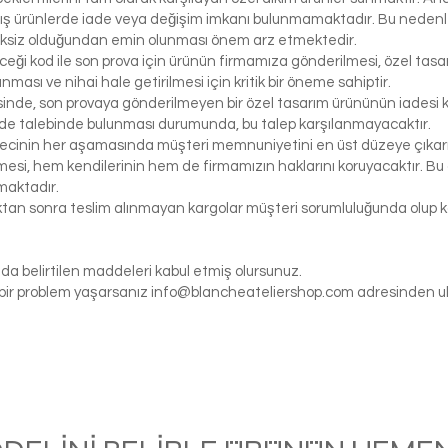
ış ürünlerde iade veya değişim imkanı bulunmamaktadır. Bu nedenle, 
iksiz olduğundan emin olunması önem arz etmektedir.
eceği kod ile son prova için ürünün firmamıza gönderilmesi, özel tasa
ası ve nihai hale getirilmesi için kritik bir öneme sahiptir.
inde, son provaya gönderilmeyen bir özel tasarım ürününün iadesi k
de talebinde bulunması durumunda, bu talep karşılanmayacaktır.
ecinin her aşamasında müşteri memnuniyetini en üst düzeye çıkarma
si, hem kendilerinin hem de firmamızın haklarını koruyacaktır. Bu ö
maktadır.
tıktan sonra teslim alınmayan kargolar müşteri sorumluluğunda olu
da belirtilen maddeleri kabul etmiş olursunuz.
gi bir problem yaşarsanız
info@blancheateliershop.com
adresinden ula