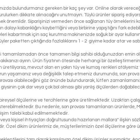
lınızda bulundurmanız gereken bir kaç şey var. Online olarak vereceği
urulurken dikkate alınacağını unutmayın. Tüylü ürünler sipariş ediyorsa
etmek önemlidir. Siparişinizi vermeden önce sağlanan tüy örneklerini ko
 dolayı kabarıklığını kaybettiğini veya birbirine yapıştığını fark edeb
yleri kabartmak için saç kurutma makinenizde soğuk bir ayar kullanı
üyler paketten çıktığında fazlalıklarını 1 - 2 giyime kadar atar ve sabi
izi tamamlamadan önce tamamen bilgi sahibi olduğunuzdan emin olma
dakikanızı ayırın. Ürün fiyatının ötesinde herhangi bir özelleştirmeni
üretiliyorsa, mevcut olan en yakın tüy ve kumaş renkleri atölyemiz t
run yaşamanız veya değişiklik talep etmeniz durumunda, son prova i
rovası olabileceğini göz önünde bulundurarak, lütfen zamanlamanızı
bir giysinin çok dar veya çok bol olması gibi yanlış ölçülerden doğabi
bireysel ölçülerine ve tercihlerine göre üretilmektedir. Uzaktan çalı
österebilmektedir. Bu nedenle, son provası tamamlanan ürünlerde, 
işim talebi kabul edilmemektedir.
 veya kişisel ihtiyaçları doğrultusunda hazırlanan mallara" ilişkin 
r. Özel dikim ürünlerimiz de, müşterilerimizin özel ölçülerine göre
klentilerini tam olarak karşılayan özel dikim ürünler sunmaktır. Anc