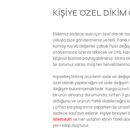
KİŞİYE ÖZEL DİKİ
Ekibimiz sadece sizin için özel olarak t
yoluyla bize göndermeniz yeterli. Farkl
kumaş tüy vb değerler çabuk fiyat değiş
atölyemizde özenle dikecek ve DHL kargo i
bilginizi bizimle paylaşabilirsiniz. Ektra
bir sorunuz varsa, müşteri temsilcilerim
Kişiselleştirilmiş ürünlerin iade ve deği
özel olarak yapılacağını ve iade değişim
değişim bulunmamaktadır. Kargo ücreti si
bir ürün almanız durumunda, lütfen 3 g
olduğunu ve ürünün farklı olabileceğini l
Lütfen karşılaştırma yaparken bu unsurla
sadece sayfaya eklenir. Kişiye bireysel
istemeyin
ve her ustanın elinin farklı o
yeni kalıp oluşturur.