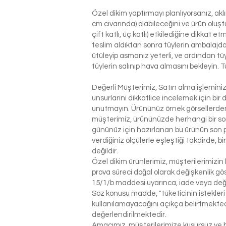
Özel dikim yaptırmayı planlıyorsanız, ak
cm civarında) olabileceğini ve ürün oluşt
çift katlı, üç katlı) etkilediğine dikkat 
teslim aldıktan sonra tüylerin ambalajdan
ütüleyip asmanız yeterli, ve ardından tü
tüylerin salınıp hava almasını bekleyin. T
Değerli Müşterimiz, Satın alma işlemin
unsurlarını dikkatlice incelemek için bir 
unutmayın. Ürününüz örnek görsellerden 
müşterimiz, ürününüzde herhangi bir so
gününüz için hazırlanan bu ürünün son p
verdiğiniz ölçülerle eşleştiği takdirde, 
değildir.
Özel dikim ürünlerimiz, müşterilerimizin 
prova süreci doğal olarak değişkenlik g
15/1/b maddesi uyarınca, iade veya değ
Söz konusu madde, "tüketicinin istekleri
kullanılamayacağını açıkça belirtmektedi
değerlendirilmektedir.
Amacımız, müşterilerimize kusursuz ve be