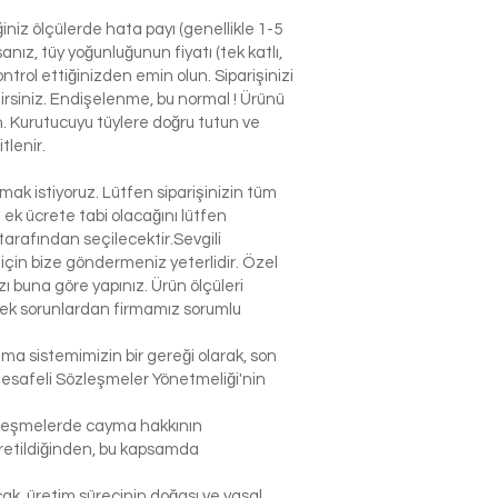
niz ölçülerde hata payı (genellikle 1-5
nız, tüy yoğunluğunun fiyatı (tek katlı,
ntrol ettiğinizden emin olun. Siparişinizi
ilirsiniz. Endişelenme, bu normal ! Ürünü
n. Kurutucuyu tüylere doğru tutun ve
tlenir.
k istiyoruz. Lütfen siparişinizin tüm
n ek ücrete tabi olacağını lütfen
arafından seçilecektir.Sevgili
çin bize göndermeniz yeterlidir. Özel
 buna göre yapınız. Ürün ölçüleri
lecek sorunlardan firmamız sorumlu
şma sistemimizin bir gereği olarak, son
Mesafeli Sözleşmeler Yönetmeliği'nin
sözleşmelerde cayma hakkının
 üretildiğinden, bu kapsamda
ak, üretim sürecinin doğası ve yasal