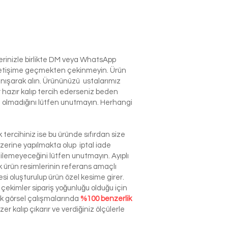
lerinizle birlikte DM veya WhatsApp
e iletişime geçmekten çekinmeyin. Ürün
anışarak alın. Ürününüzü ustalarımız
r hazır kalıp tercih ederseniz beden
izin olmadığını lütfen unutmayın. Herhangi
tercihiniz ise bu üründe sıfırdan size
zerine yapılmakta olup iptal iade
dilemeyeceğini lütfen unutmayın. Ayıplı
ürün resimlerinin referans amaçlı
esi oluşturulup ürün özel kesime girer.
çekimler sipariş yoğunluğu olduğu için
ek görsel çalışmalarında
%100 benzerlik
r kalıp çıkarır ve verdiğiniz ölçülerle