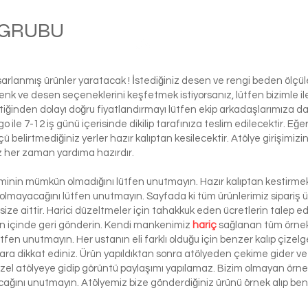
M GRUBU
Balle
asarlanmış ürünler yaratacak ! İstediğiniz desen ve rengi beden ölçü
ı renk ve desen seçeneklerini keşfetmek istiyorsanız, lütfen biziml
tiğinden dolayı doğru fiyatlandırmayı lütfen ekip arkadaşlarımıza d
le 7-12 iş günü içerisinde dikilip tarafınıza teslim edilecektir. Eğe
 ölçü belirtmediğiniz yerler hazır kalıptan kesilecektir. Atölye girişim
iz her zaman yardıma hazırdır.
şiminin mümkün olmadığını lütfen unutmayın. Hazır kalıptan kestirmek 
 olmayacağını lütfen unutmayın. Sayfada ki tüm ürünlerimiz sipariş ü
ze aittir. Harici düzeltmeler için tahakkuk eden ücretlerin talep e
ün içinde geri gönderin. Kendi mankenimiz
hariç
sağlanan tüm örnek 
ütfen unutmayın. Her ustanın eli farklı olduğu için benzer kalıp çizelg
ra dikkat ediniz. Ürün yapıldıktan sonra atölyeden çekime gider ve 
 özel atölyeye gidip görüntü paylaşımı yapılamaz. Bizim olmayan örn
lacağını unutmayın. Atölyemiz bize gönderdiğiniz ürünü örnek alıp benze