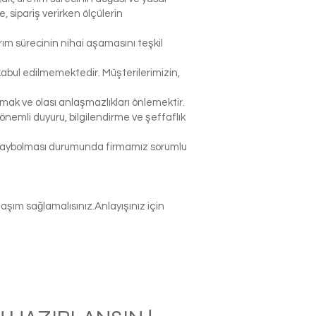
sipariş verirken ölçülerin
rım sürecinin nihai aşamasını teşkil
abul edilmemektedir. Müşterilerimizin,
k ve olası anlaşmazlıkları önlemektir.
nemli duyuru, bilgilendirme ve şeffaflık
p kaybolması durumunda firmamız sorumlu
şım sağlamalısınız.Anlayışınız için