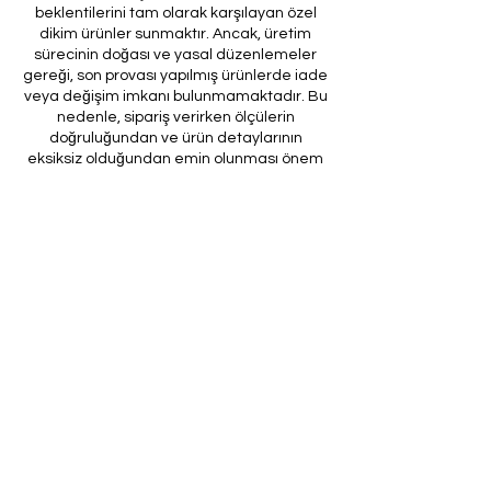
beklentilerini tam olarak karşılayan özel
dikim ürünler sunmaktır. Ancak, üretim
sürecinin doğası ve yasal düzenlemeler
gereği, son provası yapılmış ürünlerde iade
veya değişim imkanı bulunmamaktadır. Bu
nedenle, sipariş verirken ölçülerin
doğruluğundan ve ürün detaylarının
eksiksiz olduğundan emin olunması önem
arz etmektedir.
Müşteri temsilcilerimizin tarafınıza
ileteceği kod ile son prova için ürünün
firmamıza gönderilmesi, özel tasarım
sürecinin nihai aşamasını teşkil
etmektedir. Bu son prova, ürünün
onaylanması ve nihai hale getirilmesi için
kritik bir öneme sahiptir.
Bu bağlamda, yasal haklarımız
çerçevesinde, son provaya gönderilmeyen
bir özel tasarım ürününün iadesi kabul
edilmemektedir. Müşterilerimizin, ürünün
son provasına gönderilmeden iade
talebinde bulunması durumunda, bu talep
karşılanmayacaktır.