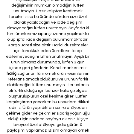
değişiminin mümkün olmadığını lütfen
unutmayın. Hazır kalıptan kestirmek
tercihiniz ise bu üründe sıfırdan size özel
olarak yapılacağını ve iade değişim
olmayacağını lütfen unutmayın. Sayfada ki
tüm ürünlerimiz sipariş üzerine yapılmakta
olup iptal iade değişim bulunmamaktadır.
Kargo ücreti size aittir. Harici düzeltmeler
için tahakkuk eden ücretlerin talep
edilemeyeceğini lütfen unutmayın. Ayıplı bir
ürün almanız durumunda, lütfen 3 gün
içinde geri gönderin. Kendi mankenimiz
hariç
sağlanan tüm örnek ürün resimlerinin
referans amaçlı olduğunu ve ürünün farklı
olabileceğini lütfen unutmayın. Her ustanın
eli farklı olduğu için benzer kalıp çizelgesi
oluşturulup ürün özel kesime girer. Lütfen
karşılaştırma yaparken bu unsurlara dikkat
ediniz. Ürün yapıldıktan sonra atölyeden
çekime gider ve çekimler sipariş yoğunluğu
olduğu için sadece sayfaya eklenir. Kişiye
bireysel özel atölyeye gidip görüntü
paylaşımı yapılamaz. Bizim olmayan örnek