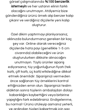
görsel çalışmalarında
%100 benzerlik
istemeyin
ve her ustanın elinin farklı
olacağını unutmayın. Atölyemiz bize
gönderdiğiniz ürünü örnek alıp benzer kalıp
çıkarır ve verdiğiniz ölçülerle yeni kalıp
oluşturur.
Özel dikim yaptırmayı planlıyorsanız,
aklınızda bulundurmanız gereken bir kaç
şey var. Online olarak vereceğiniz
ölçülerde hata payı (genellikle 1-5 cm
civarında) olabileceğini ve ürün
oluşturulurken dikkate alınacağını
unutmayın. Tüylü ürünler sipariş
ediyorsanız, tüy yoğunluğunun fiyatı (tek
katlı, çift katlı, üç katlı) etkilediğine dikkat
etmek önemlidir. Siparişinizi vermeden
önce sağlanan tüy örneklerini kontrol
ettiğinizden emin olun. Siparişinizi teslim
aldıktan sonra tüylerin ambalajdan dolayı
kabarıklığını kaybettiğini veya birbirine
yapıştığını fark edebilirsiniz. Endişelenme,
bu normal ! Ürünü ütüleyip asmanız yeterli,
ve ardından tüyleri kabartmak için saç