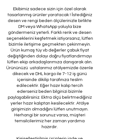
Ekibimiz sadece sizin için özel olarak
tasarlanmış ürünler yaratacak ! İstediğiniz
desen ve rengi beden ölçülerinizle birlikte
DM veya WhatsApp yoluyla bize
göndermeniz yeterli. Farklı renk ve desen
seçeneklerini keşfetmek istiyorsanız, lütfen
bizimle iletişime geçmekten çekinmeyin.
Ürün kumaş tüy vb değerler çabuk fiyat
değiştiğinden dolayı doğru fiyatlandırmayı
lütfen ekip arkadaşlarımıza danışarak alın.
Ürününüzü ustalarımız atölyemizde özenle
dikecek ve DHL kargo ile 7-12 iş günü
içerisinde dikilip tarafınıza teslim
edilecektir. Eğer hazır kalıp tercih
ederseniz beden bilginizi bizimle
paylaşabilirsiniz. Ektra ölçü belirtmediğiniz
yerler hazır kalıptan kesilecektir. Atölye
girişimizin olmadığını lütfen unutmayın.
Herhangi bir sorunuz varsa, müşteri
temsilcilerimiz her zaman yardıma
hazırdır.
Kişiselleştirilmiş ürünlerin iade ve