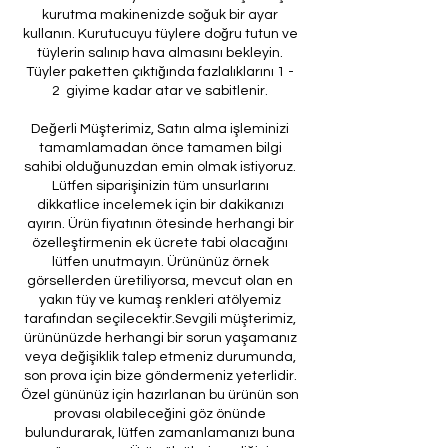
kurutma makinenizde soğuk bir ayar
kullanın. Kurutucuyu tüylere doğru tutun ve
tüylerin salınıp hava almasını bekleyin.
Tüyler paketten çıktığında fazlalıklarını 1 -
2 giyime kadar atar ve sabitlenir.
Değerli Müşterimiz, Satın alma işleminizi
tamamlamadan önce tamamen bilgi
sahibi olduğunuzdan emin olmak istiyoruz.
Lütfen siparişinizin tüm unsurlarını
dikkatlice incelemek için bir dakikanızı
ayırın. Ürün fiyatının ötesinde herhangi bir
özelleştirmenin ek ücrete tabi olacağını
lütfen unutmayın. Ürününüz örnek
görsellerden üretiliyorsa, mevcut olan en
yakın tüy ve kumaş renkleri atölyemiz
tarafından seçilecektir.Sevgili müşterimiz,
ürününüzde herhangi bir sorun yaşamanız
veya değişiklik talep etmeniz durumunda,
son prova için bize göndermeniz yeterlidir.
Özel gününüz için hazırlanan bu ürünün son
provası olabileceğini göz önünde
bulundurarak, lütfen zamanlamanızı buna