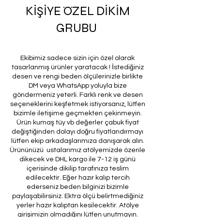
KİŞİYE ÖZEL DİKİM
GRUBU
Ekibimiz sadece sizin için özel olarak
tasarlanmış ürünler yaratacak ! İstediğiniz
desen ve rengi beden ölçülerinizle birlikte
DM veya WhatsApp yoluyla bize
göndermeniz yeterli. Farklı renk ve desen
seçeneklerini keşfetmek istiyorsanız, lütfen
bizimle iletişime geçmekten çekinmeyin.
Ürün kumaş tüy vb değerler çabuk fiyat
değiştiğinden dolayı doğru fiyatlandırmayı
lütfen ekip arkadaşlarımıza danışarak alın.
Ürününüzü ustalarımız atölyemizde özenle
dikecek ve DHL kargo ile 7-12 iş günü
içerisinde dikilip tarafınıza teslim
edilecektir. Eğer hazır kalıp tercih
ederseniz beden bilginizi bizimle
paylaşabilirsiniz. Ektra ölçü belirtmediğiniz
yerler hazır kalıptan kesilecektir. Atölye
girişimizin olmadığını lütfen unutmayın.