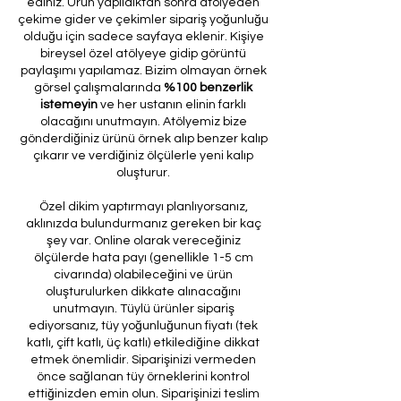
ediniz. Ürün yapıldıktan sonra atölyeden
çekime gider ve çekimler sipariş yoğunluğu
olduğu için sadece sayfaya eklenir. Kişiye
bireysel özel atölyeye gidip görüntü
paylaşımı yapılamaz. Bizim olmayan örnek
görsel çalışmalarında
%100 benzerlik
istemeyin
ve her ustanın elinin farklı
olacağını unutmayın. Atölyemiz bize
gönderdiğiniz ürünü örnek alıp benzer kalıp
çıkarır ve verdiğiniz ölçülerle yeni kalıp
oluşturur.
Özel dikim yaptırmayı planlıyorsanız,
aklınızda bulundurmanız gereken bir kaç
şey var. Online olarak vereceğiniz
ölçülerde hata payı (genellikle 1-5 cm
civarında) olabileceğini ve ürün
oluşturulurken dikkate alınacağını
unutmayın. Tüylü ürünler sipariş
ediyorsanız, tüy yoğunluğunun fiyatı (tek
katlı, çift katlı, üç katlı) etkilediğine dikkat
etmek önemlidir. Siparişinizi vermeden
önce sağlanan tüy örneklerini kontrol
ettiğinizden emin olun. Siparişinizi teslim