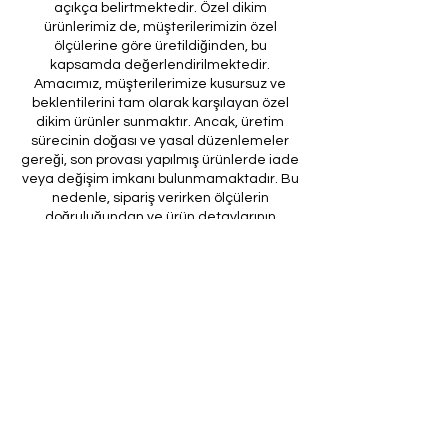
açıkça belirtmektedir. Özel dikim
ürünlerimiz de, müşterilerimizin özel
ölçülerine göre üretildiğinden, bu
kapsamda değerlendirilmektedir.
Amacımız, müşterilerimize kusursuz ve
beklentilerini tam olarak karşılayan özel
dikim ürünler sunmaktır. Ancak, üretim
sürecinin doğası ve yasal düzenlemeler
gereği, son provası yapılmış ürünlerde iade
veya değişim imkanı bulunmamaktadır. Bu
nedenle, sipariş verirken ölçülerin
doğruluğundan ve ürün detaylarının
eksiksiz olduğundan emin olunması önem
arz etmektedir.
Müşteri temsilcilerimizin tarafınıza
ileteceği kod ile son prova için ürünün
firmamıza gönderilmesi, özel tasarım
sürecinin nihai aşamasını teşkil
etmektedir. Bu son prova, ürünün
onaylanması ve nihai hale getirilmesi için
kritik bir öneme sahiptir.
Bu bağlamda, yasal haklarımız
çerçevesinde, son provaya gönderilmeyen
bir özel tasarım ürününün iadesi kabul