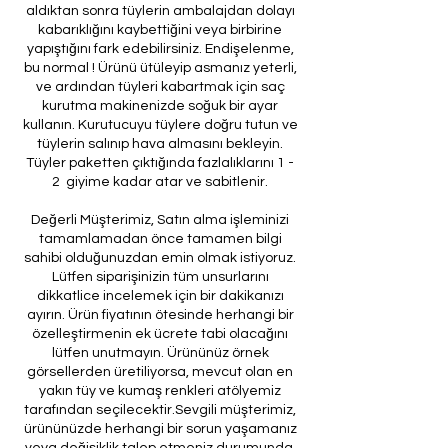
aldıktan sonra tüylerin ambalajdan dolayı
kabarıklığını kaybettiğini veya birbirine
yapıştığını fark edebilirsiniz. Endişelenme,
bu normal ! Ürünü ütüleyip asmanız yeterli,
ve ardından tüyleri kabartmak için saç
kurutma makinenizde soğuk bir ayar
kullanın. Kurutucuyu tüylere doğru tutun ve
tüylerin salınıp hava almasını bekleyin.
Tüyler paketten çıktığında fazlalıklarını 1 -
2 giyime kadar atar ve sabitlenir.
Değerli Müşterimiz, Satın alma işleminizi
tamamlamadan önce tamamen bilgi
sahibi olduğunuzdan emin olmak istiyoruz.
Lütfen siparişinizin tüm unsurlarını
dikkatlice incelemek için bir dakikanızı
ayırın. Ürün fiyatının ötesinde herhangi bir
özelleştirmenin ek ücrete tabi olacağını
lütfen unutmayın. Ürününüz örnek
görsellerden üretiliyorsa, mevcut olan en
yakın tüy ve kumaş renkleri atölyemiz
tarafından seçilecektir.Sevgili müşterimiz,
ürününüzde herhangi bir sorun yaşamanız
veya değişiklik talep etmeniz durumunda,