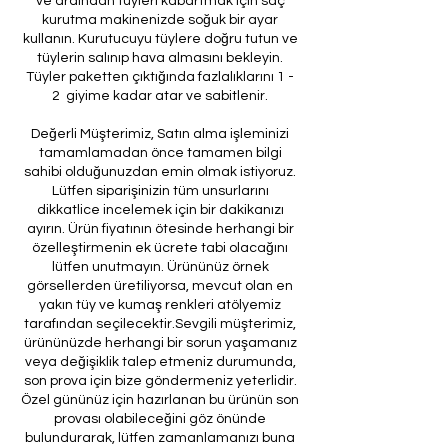
ve ardından tüyleri kabartmak için saç
kurutma makinenizde soğuk bir ayar
kullanın. Kurutucuyu tüylere doğru tutun ve
tüylerin salınıp hava almasını bekleyin.
Tüyler paketten çıktığında fazlalıklarını 1 -
2 giyime kadar atar ve sabitlenir.
Değerli Müşterimiz, Satın alma işleminizi
tamamlamadan önce tamamen bilgi
sahibi olduğunuzdan emin olmak istiyoruz.
Lütfen siparişinizin tüm unsurlarını
dikkatlice incelemek için bir dakikanızı
ayırın. Ürün fiyatının ötesinde herhangi bir
özelleştirmenin ek ücrete tabi olacağını
lütfen unutmayın. Ürününüz örnek
görsellerden üretiliyorsa, mevcut olan en
yakın tüy ve kumaş renkleri atölyemiz
tarafından seçilecektir.Sevgili müşterimiz,
ürününüzde herhangi bir sorun yaşamanız
veya değişiklik talep etmeniz durumunda,
son prova için bize göndermeniz yeterlidir.
Özel gününüz için hazırlanan bu ürünün son
provası olabileceğini göz önünde
bulundurarak, lütfen zamanlamanızı buna