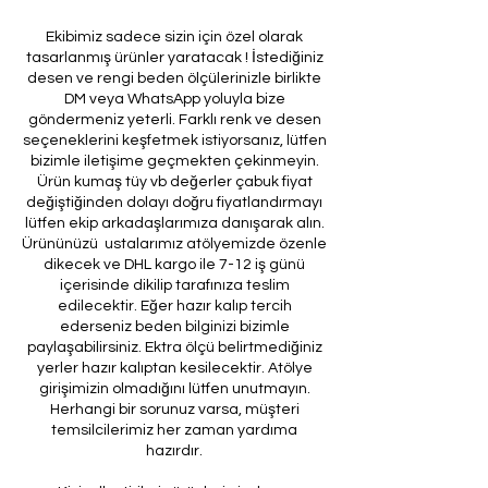
Ekibimiz sadece sizin için özel olarak
tasarlanmış ürünler yaratacak ! İstediğiniz
desen ve rengi beden ölçülerinizle birlikte
DM veya WhatsApp yoluyla bize
göndermeniz yeterli. Farklı renk ve desen
seçeneklerini keşfetmek istiyorsanız, lütfen
bizimle iletişime geçmekten çekinmeyin.
Ürün kumaş tüy vb değerler çabuk fiyat
değiştiğinden dolayı doğru fiyatlandırmayı
lütfen ekip arkadaşlarımıza danışarak alın.
Ürününüzü ustalarımız atölyemizde özenle
dikecek ve DHL kargo ile 7-12 iş günü
içerisinde dikilip tarafınıza teslim
edilecektir. Eğer hazır kalıp tercih
ederseniz beden bilginizi bizimle
paylaşabilirsiniz. Ektra ölçü belirtmediğiniz
yerler hazır kalıptan kesilecektir. Atölye
girişimizin olmadığını lütfen unutmayın.
Herhangi bir sorunuz varsa, müşteri
temsilcilerimiz her zaman yardıma
hazırdır.