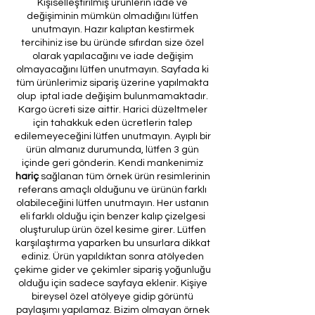
Kişiselleştirilmiş ürünlerin iade ve
değişiminin mümkün olmadığını lütfen
unutmayın. Hazır kalıptan kestirmek
tercihiniz ise bu üründe sıfırdan size özel
olarak yapılacağını ve iade değişim
olmayacağını lütfen unutmayın. Sayfada ki
tüm ürünlerimiz sipariş üzerine yapılmakta
olup iptal iade değişim bulunmamaktadır.
Kargo ücreti size aittir. Harici düzeltmeler
için tahakkuk eden ücretlerin talep
edilemeyeceğini lütfen unutmayın. Ayıplı bir
ürün almanız durumunda, lütfen 3 gün
içinde geri gönderin. Kendi mankenimiz
hariç
sağlanan tüm örnek ürün resimlerinin
referans amaçlı olduğunu ve ürünün farklı
olabileceğini lütfen unutmayın. Her ustanın
eli farklı olduğu için benzer kalıp çizelgesi
oluşturulup ürün özel kesime girer. Lütfen
karşılaştırma yaparken bu unsurlara dikkat
ediniz. Ürün yapıldıktan sonra atölyeden
çekime gider ve çekimler sipariş yoğunluğu
olduğu için sadece sayfaya eklenir. Kişiye
bireysel özel atölyeye gidip görüntü
paylaşımı yapılamaz. Bizim olmayan örnek