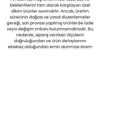
beklentilerini tam olarak karşılayan özel
dikim ürünler sunmaktır. Ancak, üretim
sürecinin doğası ve yasal düzenlemeler
gereği, son provası yapılmış ürünlerde iade
veya değişim imkanı bulunmamaktadır. Bu
nedenle, sipariş verirken ölçülerin
doğruluğundan ve ürün detaylarının
eksiksiz olduğundan emin olunması önem
arz etmektedir.
Müşteri temsilcilerimizin tarafınıza
ileteceği kod ile son prova için ürünün
firmamıza gönderilmesi, özel tasarım
sürecinin nihai aşamasını teşkil
etmektedir. Bu son prova, ürünün
onaylanması ve nihai hale getirilmesi için
kritik bir öneme sahiptir.
Bu bağlamda, yasal haklarımız
çerçevesinde, son provaya gönderilmeyen
bir özel tasarım ürününün iadesi kabul
edilmemektedir. Müşterilerimizin, ürünün
son provasına gönderilmeden iade
talebinde bulunması durumunda, bu talep
karşılanmayacaktır.