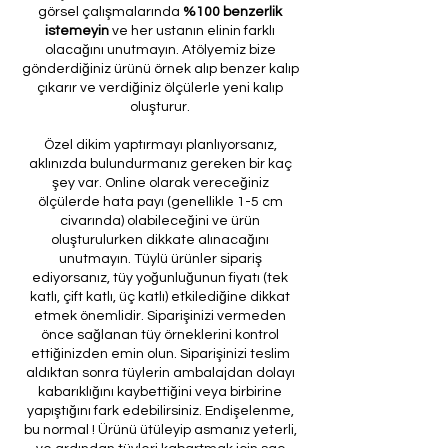
görsel çalışmalarında
%100 benzerlik
istemeyin
ve her ustanın elinin farklı
olacağını unutmayın. Atölyemiz bize
gönderdiğiniz ürünü örnek alıp benzer kalıp
çıkarır ve verdiğiniz ölçülerle yeni kalıp
oluşturur.
Özel dikim yaptırmayı planlıyorsanız,
aklınızda bulundurmanız gereken bir kaç
şey var. Online olarak vereceğiniz
ölçülerde hata payı (genellikle 1-5 cm
civarında) olabileceğini ve ürün
oluşturulurken dikkate alınacağını
unutmayın. Tüylü ürünler sipariş
ediyorsanız, tüy yoğunluğunun fiyatı (tek
katlı, çift katlı, üç katlı) etkilediğine dikkat
etmek önemlidir. Siparişinizi vermeden
önce sağlanan tüy örneklerini kontrol
ettiğinizden emin olun. Siparişinizi teslim
aldıktan sonra tüylerin ambalajdan dolayı
kabarıklığını kaybettiğini veya birbirine
yapıştığını fark edebilirsiniz. Endişelenme,
bu normal ! Ürünü ütüleyip asmanız yeterli,