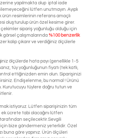
zerine yapılmakta olup iptal iade
dilemeyeceğini lütfen unutmayın. Ayıplı
ürün resimlerinin referans amaçlı
esi oluşturulup ürün özel kesime girer.
çekimler sipariş yoğunluğu olduğu için
ek görsel çalışmalarında
%100 benzerlik
r kalıp çıkarır ve verdiğiniz ölçülerle
niz ölçülerde hata payı (genellikle 1-5
nız, tüy yoğunluğunun fiyatı (tek katlı,
ntrol ettiğinizden emin olun. Siparişinizi
ilirsiniz. Endişelenme, bu normal ! Ürünü
n. Kurutucuyu tüylere doğru tutun ve
tlenir.
k istiyoruz. Lütfen siparişinizin tüm
n ek ücrete tabi olacağını lütfen
arafından seçilecektir.Sevgili
çin bize göndermeniz yeterlidir. Özel
 buna göre yapınız. Ürün ölçüleri