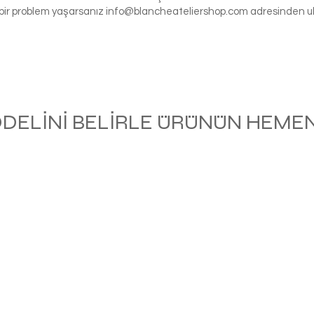
gi bir problem yaşarsanız
info@blancheateliershop.com
adresinden ula
ODELİNİ BELİRLE ÜRÜNÜN HEMEN