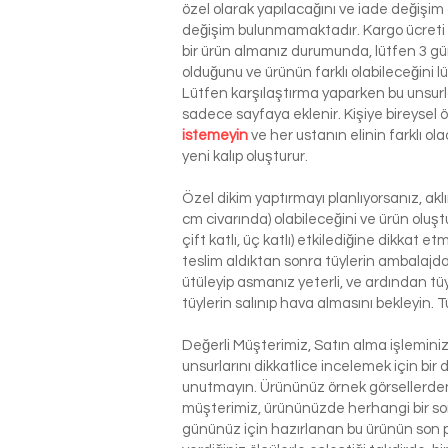
özel olarak yapılacağını ve iade değişim
değişim bulunmamaktadır. Kargo ücreti si
bir ürün almanız durumunda, lütfen 3 g
olduğunu ve ürünün farklı olabileceğini l
Lütfen karşılaştırma yaparken bu unsurla
sadece sayfaya eklenir. Kişiye bireysel
istemeyin
ve her ustanın elinin farklı o
yeni kalıp oluşturur.
Özel dikim yaptırmayı planlıyorsanız, ak
cm civarında) olabileceğini ve ürün oluşt
çift katlı, üç katlı) etkilediğine dikkat 
teslim aldıktan sonra tüylerin ambalajdan
ütüleyip asmanız yeterli, ve ardından tü
tüylerin salınıp hava almasını bekleyin. T
Değerli Müşterimiz, Satın alma işlemin
unsurlarını dikkatlice incelemek için bir 
unutmayın. Ürününüz örnek görsellerden 
müşterimiz, ürününüzde herhangi bir so
gününüz için hazırlanan bu ürünün son p