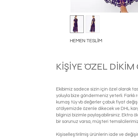
HEMEN TESLİM
KİŞİYE ÖZEL DİKİ
Ekibimiz sadece sizin için özel olarak t
yoluyla bize göndermeniz yeterli. Farkl
kumaş tüy vb değerler çabuk fiyat değiş
atölyemizde özenle dikecek ve DHL kargo i
bilginizi bizimle paylaşabilirsiniz. Ektra
bir sorunuz varsa, müşteri temsilcilerim
Kişiselleştirilmiş ürünlerin iade ve deği