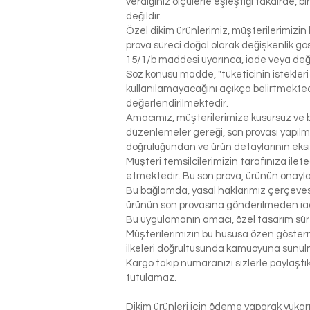
verdiğiniz ölçülerle eşleştiği takdirde, 
değildir.
Özel dikim ürünlerimiz, müşterilerimizin 
prova süreci doğal olarak değişkenlik g
15/1/b maddesi uyarınca, iade veya değ
Söz konusu madde, "tüketicinin istekleri
kullanılamayacağını açıkça belirtmektedi
değerlendirilmektedir.
Amacımız, müşterilerimize kusursuz ve be
düzenlemeler gereği, son provası yapılm
doğruluğundan ve ürün detaylarının eks
Müşteri temsilcilerimizin tarafınıza ilet
etmektedir. Bu son prova, ürünün onaylanm
Bu bağlamda, yasal haklarımız çerçeves
ürünün son provasına gönderilmeden ia
Bu uygulamanın amacı, özel tasarım sür
Müşterilerimizin bu hususa özen gösterme
ilkeleri doğrultusunda kamuoyuna sunul
Kargo takip numaranızı sizlerle paylaş
tutulamaz.
Dikim ürünleri için ödeme yaparak yukarı