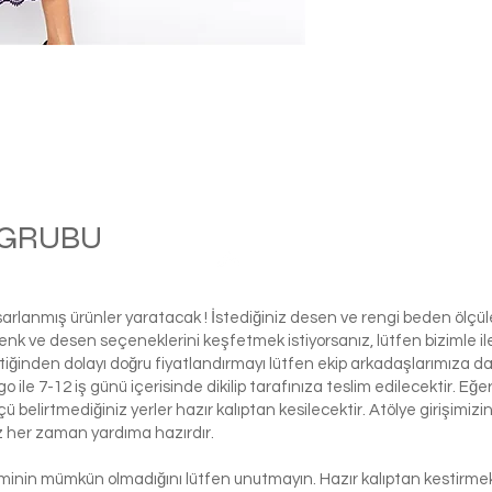
M GRUBU
Bola
asarlanmış ürünler yaratacak ! İstediğiniz desen ve rengi beden ölçü
ı renk ve desen seçeneklerini keşfetmek istiyorsanız, lütfen biziml
tiğinden dolayı doğru fiyatlandırmayı lütfen ekip arkadaşlarımıza d
le 7-12 iş günü içerisinde dikilip tarafınıza teslim edilecektir. Eğe
 ölçü belirtmediğiniz yerler hazır kalıptan kesilecektir. Atölye girişim
iz her zaman yardıma hazırdır.
şiminin mümkün olmadığını lütfen unutmayın. Hazır kalıptan kestirmek 