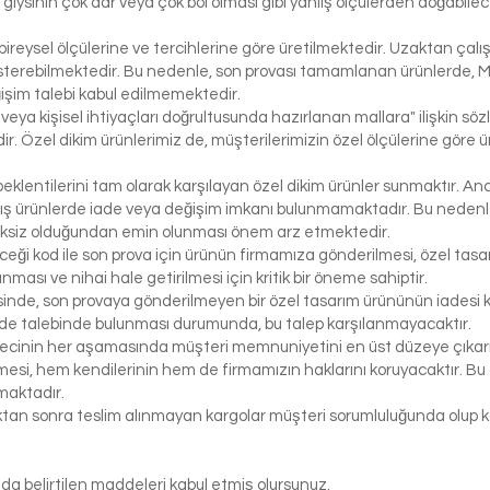
bir giysinin çok dar veya çok bol olması gibi yanlış ölçülerden doğabi
bireysel ölçülerine ve tercihlerine göre üretilmektedir. Uzaktan çalı
österebilmektedir. Bu nedenle, son provası tamamlanan ürünlerde, 
işim talebi kabul edilmemektedir.
 veya kişisel ihtiyaçları doğrultusunda hazırlanan mallara" ilişkin 
r. Özel dikim ürünlerimiz de, müşterilerimizin özel ölçülerine göre
klentilerini tam olarak karşılayan özel dikim ürünler sunmaktır. Anc
ış ürünlerde iade veya değişim imkanı bulunmamaktadır. Bu nedenle, 
iksiz olduğundan emin olunması önem arz etmektedir.
eceği kod ile son prova için ürünün firmamıza gönderilmesi, özel tasa
ası ve nihai hale getirilmesi için kritik bir öneme sahiptir.
inde, son provaya gönderilmeyen bir özel tasarım ürününün iadesi k
de talebinde bulunması durumunda, bu talep karşılanmayacaktır.
ecinin her aşamasında müşteri memnuniyetini en üst düzeye çıkarma
si, hem kendilerinin hem de firmamızın haklarını koruyacaktır. Bu ö
maktadır.
tıktan sonra teslim alınmayan kargolar müşteri sorumluluğunda olu
da belirtilen maddeleri kabul etmiş olursunuz.