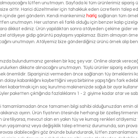
 olmayacağını lütfen unutmayın. Sayfada ki tüm ürünlerimiz sipariş ü
ze aittir. Harici düzeltmeler için tahakkuk eden ücretlerin talep e
ün içinde geri gönderin. Kendi mankenimiz
hariç
sağlanan tüm örnek 
ütfen unutmayın. Her ustanın eli farklı olduğu için benzer kalıp çizelg
ra dikkat ediniz. Ürün yapıldıktan sonra atölyeden çekime gider ve 
 özel atölyeye gidip görüntü paylaşımı yapılamaz. Bizim olmayan örn
lacağını unutmayın. Atölyemiz bize gönderdiğiniz ürünü örnek alıp benze
lınızda bulundurmanız gereken bir kaç şey var. Online olarak vereceği
urulurken dikkate alınacağını unutmayın. Tüylü ürünler sipariş ediyorsa
etmek önemlidir. Siparişinizi vermeden önce sağlanan tüy örneklerini ko
 dolayı kabarıklığını kaybettiğini veya birbirine yapıştığını fark edeb
yleri kabartmak için saç kurutma makinenizde soğuk bir ayar kullanı
üyler paketten çıktığında fazlalıklarını 1 - 2 giyime kadar atar ve sabi
izi tamamlamadan önce tamamen bilgi sahibi olduğunuzdan emin olma
dakikanızı ayırın. Ürün fiyatının ötesinde herhangi bir özelleştirmeni
üretiliyorsa, mevcut olan en yakın tüy ve kumaş renkleri atölyemiz t
run yaşamanız veya değişiklik talep etmeniz durumunda, son prova i
rovası olabileceğini göz önünde bulundurarak, lütfen zamanlamanızı