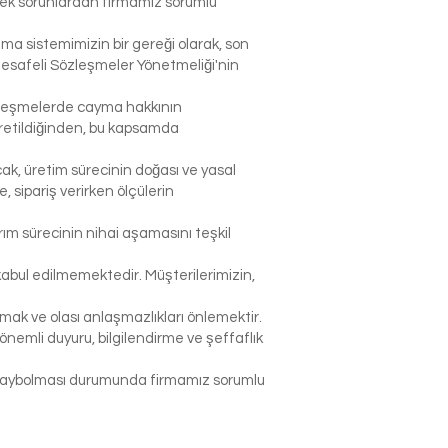
lecek sorunlardan firmamız sorumlu
şma sistemimizin bir gereği olarak, son
Mesafeli Sözleşmeler Yönetmeliği'nin
sözleşmelerde cayma hakkının
 üretildiğinden, bu kapsamda
ak, üretim sürecinin doğası ve yasal
sipariş verirken ölçülerin
rım sürecinin nihai aşamasını teşkil
abul edilmemektedir. Müşterilerimizin,
k ve olası anlaşmazlıkları önlemektir.
nemli duyuru, bilgilendirme ve şeffaflık
p kaybolması durumunda firmamız sorumlu