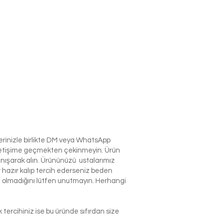
lerinizle birlikte DM veya WhatsApp
e iletişime geçmekten çekinmeyin. Ürün
anışarak alın. Ürününüzü ustalarımız
r hazır kalıp tercih ederseniz beden
izin olmadığını lütfen unutmayın. Herhangi
tercihiniz ise bu üründe sıfırdan size