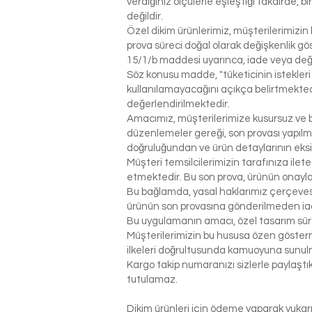
verdiğiniz ölçülerle eşleştiği takdirde, 
değildir.
Özel dikim ürünlerimiz, müşterilerimizin 
prova süreci doğal olarak değişkenlik g
15/1/b maddesi uyarınca, iade veya değ
Söz konusu madde, "tüketicinin istekleri
kullanılamayacağını açıkça belirtmektedi
değerlendirilmektedir.
Amacımız, müşterilerimize kusursuz ve be
düzenlemeler gereği, son provası yapılm
doğruluğundan ve ürün detaylarının eks
Müşteri temsilcilerimizin tarafınıza ilet
etmektedir. Bu son prova, ürünün onaylanm
Bu bağlamda, yasal haklarımız çerçeves
ürünün son provasına gönderilmeden ia
Bu uygulamanın amacı, özel tasarım sür
Müşterilerimizin bu hususa özen gösterme
ilkeleri doğrultusunda kamuoyuna sunul
Kargo takip numaranızı sizlerle paylaş
tutulamaz.
Dikim ürünleri için ödeme yaparak yukarı