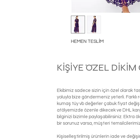
HEMEN TESLİM
KİŞİYE ÖZEL DİKİ
Ekibimiz sadece sizin için özel olarak t
yoluyla bize göndermeniz yeterli. Farkl
kumaş tüy vb değerler çabuk fiyat değiş
atölyemizde özenle dikecek ve DHL kargo i
bilginizi bizimle paylaşabilirsiniz. Ektra
bir sorunuz varsa, müşteri temsilcilerim
Kişiselleştirilmiş ürünlerin iade ve deği