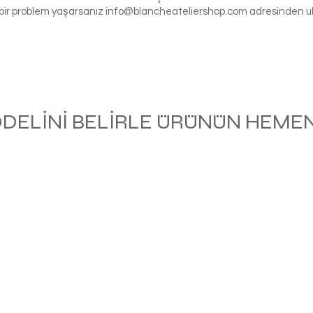
gi bir problem yaşarsanız
info@blancheateliershop.com
adresinden ula
ODELİNİ BELİRLE ÜRÜNÜN HEMEN