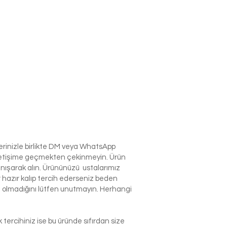
lerinizle birlikte DM veya WhatsApp
e iletişime geçmekten çekinmeyin. Ürün
anışarak alın. Ürününüzü ustalarımız
r hazır kalıp tercih ederseniz beden
izin olmadığını lütfen unutmayın. Herhangi
tercihiniz ise bu üründe sıfırdan size