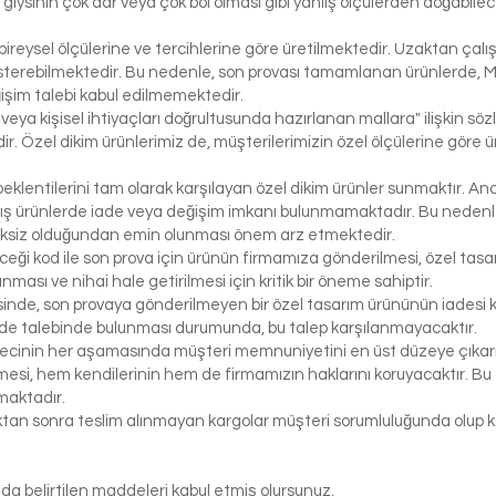
bir giysinin çok dar veya çok bol olması gibi yanlış ölçülerden doğabi
bireysel ölçülerine ve tercihlerine göre üretilmektedir. Uzaktan çalı
österebilmektedir. Bu nedenle, son provası tamamlanan ürünlerde, 
işim talebi kabul edilmemektedir.
 veya kişisel ihtiyaçları doğrultusunda hazırlanan mallara" ilişkin 
r. Özel dikim ürünlerimiz de, müşterilerimizin özel ölçülerine göre
klentilerini tam olarak karşılayan özel dikim ürünler sunmaktır. Anc
ış ürünlerde iade veya değişim imkanı bulunmamaktadır. Bu nedenle, 
iksiz olduğundan emin olunması önem arz etmektedir.
eceği kod ile son prova için ürünün firmamıza gönderilmesi, özel tasa
ası ve nihai hale getirilmesi için kritik bir öneme sahiptir.
inde, son provaya gönderilmeyen bir özel tasarım ürününün iadesi k
de talebinde bulunması durumunda, bu talep karşılanmayacaktır.
ecinin her aşamasında müşteri memnuniyetini en üst düzeye çıkarma
si, hem kendilerinin hem de firmamızın haklarını koruyacaktır. Bu ö
maktadır.
tıktan sonra teslim alınmayan kargolar müşteri sorumluluğunda olu
da belirtilen maddeleri kabul etmiş olursunuz.