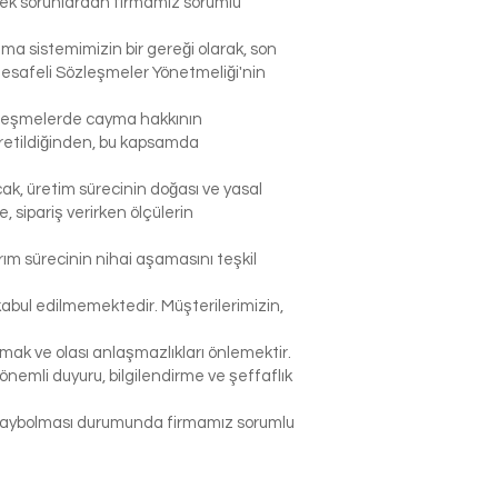
lecek sorunlardan firmamız sorumlu
şma sistemimizin bir gereği olarak, son
Mesafeli Sözleşmeler Yönetmeliği'nin
sözleşmelerde cayma hakkının
 üretildiğinden, bu kapsamda
ak, üretim sürecinin doğası ve yasal
sipariş verirken ölçülerin
rım sürecinin nihai aşamasını teşkil
abul edilmemektedir. Müşterilerimizin,
k ve olası anlaşmazlıkları önlemektir.
nemli duyuru, bilgilendirme ve şeffaflık
p kaybolması durumunda firmamız sorumlu