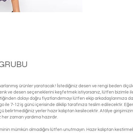
M GRUBU
Balle
asarlanmış ürünler yaratacak ! İstediğiniz desen ve rengi beden ölçü
ı renk ve desen seçeneklerini keşfetmek istiyorsanız, lütfen biziml
tiğinden dolayı doğru fiyatlandırmayı lütfen ekip arkadaşlarımıza d
le 7-12 iş günü içerisinde dikilip tarafınıza teslim edilecektir. Eğe
 ölçü belirtmediğiniz yerler hazır kalıptan kesilecektir. Atölye girişim
iz her zaman yardıma hazırdır.
şiminin mümkün olmadığını lütfen unutmayın. Hazır kalıptan kestirmek 