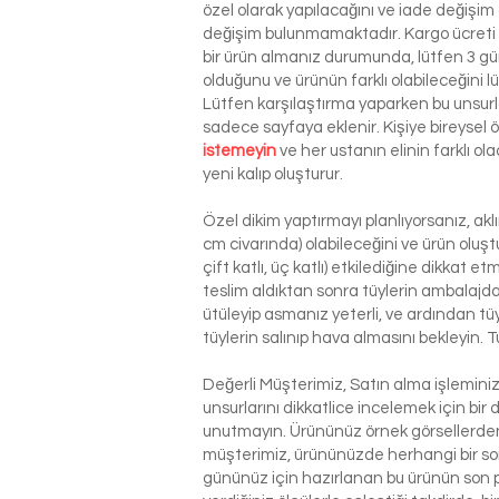
özel olarak yapılacağını ve iade değişim
değişim bulunmamaktadır. Kargo ücreti si
bir ürün almanız durumunda, lütfen 3 g
olduğunu ve ürünün farklı olabileceğini l
Lütfen karşılaştırma yaparken bu unsurla
sadece sayfaya eklenir. Kişiye bireysel
istemeyin
ve her ustanın elinin farklı o
yeni kalıp oluşturur.
Özel dikim yaptırmayı planlıyorsanız, ak
cm civarında) olabileceğini ve ürün oluşt
çift katlı, üç katlı) etkilediğine dikkat 
teslim aldıktan sonra tüylerin ambalajdan
ütüleyip asmanız yeterli, ve ardından tü
tüylerin salınıp hava almasını bekleyin. T
Değerli Müşterimiz, Satın alma işlemin
unsurlarını dikkatlice incelemek için bir 
unutmayın. Ürününüz örnek görsellerden 
müşterimiz, ürününüzde herhangi bir so
gününüz için hazırlanan bu ürünün son p