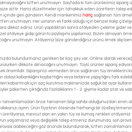
 olmayacağını lütfen unutmayın. Sayfada ki tüm ürünlerimiz sipariş ü
ze aittir. Harici düzeltmeler için tahakkuk eden ücretlerin talep e
ün içinde geri gönderin. Kendi mankenimiz
hariç
sağlanan tüm örnek 
ütfen unutmayın. Her ustanın eli farklı olduğu için benzer kalıp çizelg
ra dikkat ediniz. Ürün yapıldıktan sonra atölyeden çekime gider ve 
 özel atölyeye gidip görüntü paylaşımı yapılamaz. Bizim olmayan örn
lacağını unutmayın. Atölyemiz bize gönderdiğiniz ürünü örnek alıp benze
lınızda bulundurmanız gereken bir kaç şey var. Online olarak vereceği
urulurken dikkate alınacağını unutmayın. Tüylü ürünler sipariş ediyorsa
etmek önemlidir. Siparişinizi vermeden önce sağlanan tüy örneklerini ko
 dolayı kabarıklığını kaybettiğini veya birbirine yapıştığını fark edeb
yleri kabartmak için saç kurutma makinenizde soğuk bir ayar kullanı
üyler paketten çıktığında fazlalıklarını 1 - 2 giyime kadar atar ve sabi
izi tamamlamadan önce tamamen bilgi sahibi olduğunuzdan emin olma
dakikanızı ayırın. Ürün fiyatının ötesinde herhangi bir özelleştirmeni
üretiliyorsa, mevcut olan en yakın tüy ve kumaş renkleri atölyemiz t
run yaşamanız veya değişiklik talep etmeniz durumunda, son prova i
rovası olabileceğini göz önünde bulundurarak, lütfen zamanlamanızı