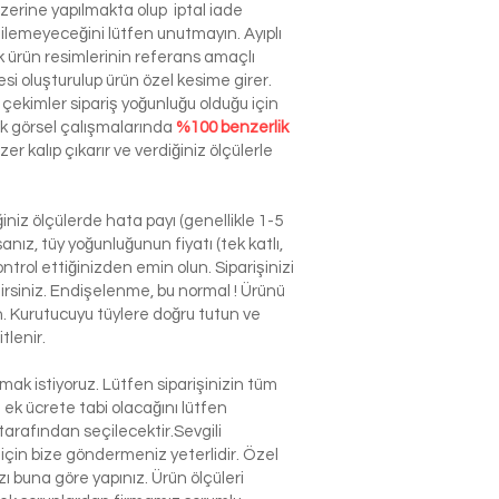
zerine yapılmakta olup iptal iade
dilemeyeceğini lütfen unutmayın. Ayıplı
ürün resimlerinin referans amaçlı
esi oluşturulup ürün özel kesime girer.
çekimler sipariş yoğunluğu olduğu için
ek görsel çalışmalarında
%100 benzerlik
r kalıp çıkarır ve verdiğiniz ölçülerle
niz ölçülerde hata payı (genellikle 1-5
nız, tüy yoğunluğunun fiyatı (tek katlı,
ntrol ettiğinizden emin olun. Siparişinizi
ilirsiniz. Endişelenme, bu normal ! Ürünü
n. Kurutucuyu tüylere doğru tutun ve
tlenir.
k istiyoruz. Lütfen siparişinizin tüm
n ek ücrete tabi olacağını lütfen
arafından seçilecektir.Sevgili
çin bize göndermeniz yeterlidir. Özel
 buna göre yapınız. Ürün ölçüleri