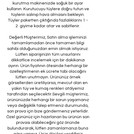
kurutma makinenizde soğuk bir ayar
kullanın. Kurutucuyu tüylere doğru tutun ve
tüylerin salınıp hava almasını bekleyin.
Tüyler paketten çıktığında fazlalıklarını 1 -
2 giyime kadar atar ve sabitlenir.
Değerli Müşterimiz, Satın alma işleminizi
tamamlamadan önce tamamen bilgi
sahibi olduğunuzdan emin olmak istiyoruz.
Lütfen siparişinizin tüm unsurlarını
dikkatlice incelemek için bir dakikanızı
ayırın. Ürün fiyatının ötesinde herhangi bir
özelleştirmenin ek ücrete tabi olacağını
lütfen unutmayın. Ürününüz örnek
görsellerden üretiliyorsa, mevcut olan en
yakın tüy ve kumaş renkleri atölyemiz
tarafından seçilecektir.Sevgili müşterimiz,
ürününüzde herhangi bir sorun yaşamanız
veya değişiklik talep etmeniz durumunda,
son prova için bize göndermeniz yeterlidir.
Özel gününüz için hazırlanan bu ürünün son
provası olabileceğini göz önünde
bulundurarak, lütfen zamanlamanızı buna
göre yapınız. Ürün ölçüleri verdiğiniz