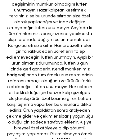
değişiminin mümkün olmadığını lütfen
unutmayın. Hazır kalıptan kestirmek
tercihiniz ise bu üründe sıfırdan size özel
olarak yapılacağını ve iade değişim
olmayacağını lütfen unutmayın. Sayfada ki
tüm ürünlerimiz sipariş üzerine yapılmakta
olup iptal iade değişim bulunmamaktadır.
Kargo ücreti size aittir. Harici düzeltmeler
için tahakkuk eden ücretlerin talep
edilemeyeceğini lütfen unutmayın. Ayıplı bir
ürün almanız durumunda, lütfen 3 gün
içinde geri gönderin. Kendi mankenimiz
hariç
sağlanan tüm örnek ürün resimlerinin
referans amaçlı olduğunu ve ürünün farklı
olabileceğini lütfen unutmayın. Her ustanın
eli farklı olduğu için benzer kalıp çizelgesi
oluşturulup ürün özel kesime girer. Lütfen
karşılaştırma yaparken bu unsurlara dikkat
ediniz. Ürün yapıldıktan sonra atölyeden
çekime gider ve çekimler sipariş yoğunluğu
olduğu için sadece sayfaya eklenir. Kişiye
bireysel özel atölyeye gidip görüntü
paylaşımı yapılamaz. Bizim olmayan örnek