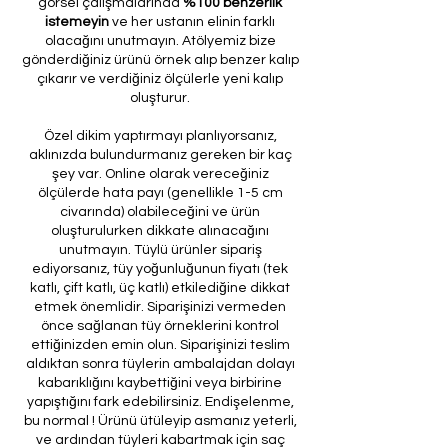
görsel çalışmalarında
%100 benzerlik
istemeyin
ve her ustanın elinin farklı
olacağını unutmayın. Atölyemiz bize
gönderdiğiniz ürünü örnek alıp benzer kalıp
çıkarır ve verdiğiniz ölçülerle yeni kalıp
oluşturur.
Özel dikim yaptırmayı planlıyorsanız,
aklınızda bulundurmanız gereken bir kaç
şey var. Online olarak vereceğiniz
ölçülerde hata payı (genellikle 1-5 cm
civarında) olabileceğini ve ürün
oluşturulurken dikkate alınacağını
unutmayın. Tüylü ürünler sipariş
ediyorsanız, tüy yoğunluğunun fiyatı (tek
katlı, çift katlı, üç katlı) etkilediğine dikkat
etmek önemlidir. Siparişinizi vermeden
önce sağlanan tüy örneklerini kontrol
ettiğinizden emin olun. Siparişinizi teslim
aldıktan sonra tüylerin ambalajdan dolayı
kabarıklığını kaybettiğini veya birbirine
yapıştığını fark edebilirsiniz. Endişelenme,
bu normal ! Ürünü ütüleyip asmanız yeterli,
ve ardından tüyleri kabartmak için saç