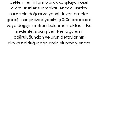
beklentilerini tam olarak karşılayan özel
dikim ürünler sunmaktır. Ancak, üretim
sürecinin doğası ve yasal düzenlemeler
gereği, son provası yapılmış ürünlerde iade
veya değişim imkanı bulunmamaktadır. Bu
nedenle, sipariş verirken ölçülerin
doğruluğundan ve ürün detaylarının
eksiksiz olduğundan emin olunması önem
arz etmektedir.
Müşteri temsilcilerimizin tarafınıza
ileteceği kod ile son prova için ürünün
firmamıza gönderilmesi, özel tasarım
sürecinin nihai aşamasını teşkil
etmektedir. Bu son prova, ürünün
onaylanması ve nihai hale getirilmesi için
kritik bir öneme sahiptir.
Bu bağlamda, yasal haklarımız
çerçevesinde, son provaya gönderilmeyen
bir özel tasarım ürününün iadesi kabul
edilmemektedir. Müşterilerimizin, ürünün
son provasına gönderilmeden iade
talebinde bulunması durumunda, bu talep
karşılanmayacaktır.
Bu uygulamanın amacı, özel tasarım