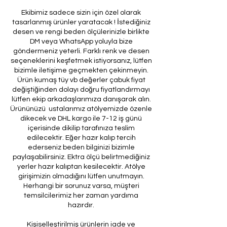
Ekibimiz sadece sizin için özel olarak
tasarlanmış ürünler yaratacak ! İstediğiniz
desen ve rengi beden ölçülerinizle birlikte
DM veya WhatsApp yoluyla bize
göndermeniz yeterli. Farklı renk ve desen
seçeneklerini keşfetmek istiyorsanız, lütfen
bizimle iletişime geçmekten çekinmeyin.
Ürün kumaş tüy vb değerler çabuk fiyat
değiştiğinden dolayı doğru fiyatlandırmayı
lütfen ekip arkadaşlarımıza danışarak alın.
Ürününüzü ustalarımız atölyemizde özenle
dikecek ve DHL kargo ile 7-12 iş günü
içerisinde dikilip tarafınıza teslim
edilecektir. Eğer hazır kalıp tercih
ederseniz beden bilginizi bizimle
paylaşabilirsiniz. Ektra ölçü belirtmediğiniz
yerler hazır kalıptan kesilecektir. Atölye
girişimizin olmadığını lütfen unutmayın.
Herhangi bir sorunuz varsa, müşteri
temsilcilerimiz her zaman yardıma
hazırdır.
Kişiselleştirilmiş ürünlerin iade ve