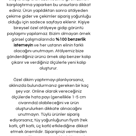
karşılaştırma yaparken bu unsurlara dikkat
ediniz. Ürün yapıldıktan sonra atölyeden
çekime gider ve çekimler sipariş yoğunluğu
olduğu için sadece sayfaya eklenir. Kişiye
bireysel özel atölyeye gidip görüntü
paylaşımı yapılamaz. Bizim olmayan örnek
görsel çalışmalarında
%100 benzerlik
istemeyin
ve her ustanın elinin farklı
olacağını unutmayın. Atölyemiz bize
gönderdiğiniz ürünü örnek alıp benzer kalıp
çıkarır ve verdiğiniz ölçülerle yeni kalıp
oluşturur.
Özel dikim yaptırmayı planlıyorsanız,
aklınızda bulundurmanız gereken bir kaç
şey var. Online olarak vereceğiniz
ölçülerde hata payı (genellikle 1-5 cm
civarında) olabileceğini ve ürün
oluşturulurken dikkate alınacağını
unutmayın. Tüylü ürünler sipariş
ediyorsanız, tüy yoğunluğunun fiyatı (tek
katlı, çift katlı, üç katlı) etkilediğine dikkat
etmek önemlidir. Siparişinizi vermeden