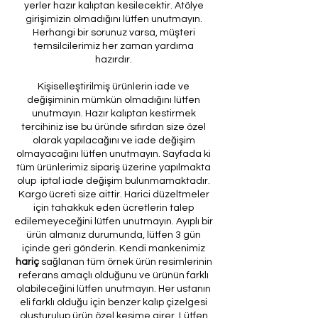
yerler hazır kalıptan kesilecektir. Atölye
girişimizin olmadığını lütfen unutmayın.
Herhangi bir sorunuz varsa, müşteri
temsilcilerimiz her zaman yardıma
hazırdır.
Kişiselleştirilmiş ürünlerin iade ve
değişiminin mümkün olmadığını lütfen
unutmayın. Hazır kalıptan kestirmek
tercihiniz ise bu üründe sıfırdan size özel
olarak yapılacağını ve iade değişim
olmayacağını lütfen unutmayın. Sayfada ki
tüm ürünlerimiz sipariş üzerine yapılmakta
olup iptal iade değişim bulunmamaktadır.
Kargo ücreti size aittir. Harici düzeltmeler
için tahakkuk eden ücretlerin talep
edilemeyeceğini lütfen unutmayın. Ayıplı bir
ürün almanız durumunda, lütfen 3 gün
içinde geri gönderin. Kendi mankenimiz
hariç
sağlanan tüm örnek ürün resimlerinin
referans amaçlı olduğunu ve ürünün farklı
olabileceğini lütfen unutmayın. Her ustanın
eli farklı olduğu için benzer kalıp çizelgesi
oluşturulup ürün özel kesime girer. Lütfen