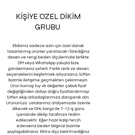
KİŞİYE ÖZEL DİKİM
GRUBU
Ekibimiz sadece sizin için özel olarak
tasarlanmış ürünler yaratacak ! İstediğiniz
desen ve rengi beden ölçülerinizle birlikte
DM veya WhatsApp yoluyla bize
göndermeniz yeterli. Farklı renk ve desen
seçeneklerini keşfetmek istiyorsanız, lütfen
bizimle iletişime geçmekten çekinmeyin.
Ürün kumaş tüy vb değerler çabuk fiyat
değiştiğinden dolayı doğru fiyatlandırmayı
lütfen ekip arkadaşlarımıza danışarak alın.
Ürününüzü ustalarımız atölyemizde özenle
dikecek ve DHL kargo ile 7-12 iş günü
içerisinde dikilip tarafınıza teslim
edilecektir. Eğer hazır kalıp tercih
ederseniz beden bilginizi bizimle
paylaşabilirsiniz. Ektra ölçü belirtmediğiniz