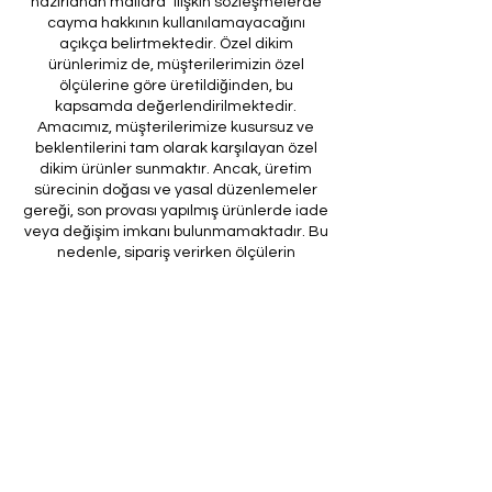
hazırlanan mallara" ilişkin sözleşmelerde
cayma hakkının kullanılamayacağını
açıkça belirtmektedir. Özel dikim
ürünlerimiz de, müşterilerimizin özel
ölçülerine göre üretildiğinden, bu
kapsamda değerlendirilmektedir.
Amacımız, müşterilerimize kusursuz ve
beklentilerini tam olarak karşılayan özel
dikim ürünler sunmaktır. Ancak, üretim
sürecinin doğası ve yasal düzenlemeler
gereği, son provası yapılmış ürünlerde iade
veya değişim imkanı bulunmamaktadır. Bu
nedenle, sipariş verirken ölçülerin
doğruluğundan ve ürün detaylarının
eksiksiz olduğundan emin olunması önem
arz etmektedir.
Müşteri temsilcilerimizin tarafınıza
ileteceği kod ile son prova için ürünün
firmamıza gönderilmesi, özel tasarım
sürecinin nihai aşamasını teşkil
etmektedir. Bu son prova, ürünün
onaylanması ve nihai hale getirilmesi için
kritik bir öneme sahiptir.
Bu bağlamda, yasal haklarımız