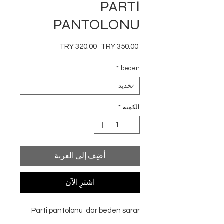
PARTİ
PANTOLONU
سعر
سعر
 ‏350.00 TRY 
عادي
البيع
*
beden
الكمية
*
أضِف إلى العربة
اشترِ الآن
Parti pantolonu dar beden sarar