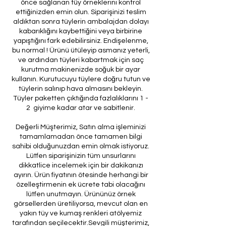
önce sağlanan tüy örneklerini kontrol
ettiğinizden emin olun. Siparişinizi teslim
aldıktan sonra tüylerin ambalajdan dolayı
kabarıklığını kaybettiğini veya birbirine
yapıştığını fark edebilirsiniz. Endişelenme,
bu normal ! Ürünü ütüleyip asmanız yeterli,
ve ardından tüyleri kabartmak için saç
kurutma makinenizde soğuk bir ayar
kullanın. Kurutucuyu tüylere doğru tutun ve
tüylerin salınıp hava almasını bekleyin.
Tüyler paketten çıktığında fazlalıklarını 1 -
2 giyime kadar atar ve sabitlenir.
Değerli Müşterimiz, Satın alma işleminizi
tamamlamadan önce tamamen bilgi
sahibi olduğunuzdan emin olmak istiyoruz.
Lütfen siparişinizin tüm unsurlarını
dikkatlice incelemek için bir dakikanızı
ayırın. Ürün fiyatının ötesinde herhangi bir
özelleştirmenin ek ücrete tabi olacağını
lütfen unutmayın. Ürününüz örnek
görsellerden üretiliyorsa, mevcut olan en
yakın tüy ve kumaş renkleri atölyemiz
tarafından seçilecektir.Sevgili müşterimiz,