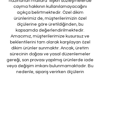
hazırlanan mallara" ilişkin sözleşmelerde
cayma hakkının kullanılamayacağını
açıkça belirtmektedir. Özel dikim
ürünlerimiz de, müşterilerimizin özel
ölçülerine göre üretildiğinden, bu
kapsamda değerlendirilmektedir.
Amacımız, müşterilerimize kusursuz ve
beklentilerini tam olarak karşılayan özel
dikim ürünler sunmaktır. Ancak, üretim
sürecinin doğası ve yasal düzenlemeler
gereği, son provası yapılmış ürünlerde iade
veya değişim imkanı bulunmamaktadır. Bu
nedenle, sipariş verirken ölçülerin
doğruluğundan ve ürün detaylarının
eksiksiz olduğundan emin olunması önem
arz etmektedir.
Müşteri temsilcilerimizin tarafınıza
ileteceği kod ile son prova için ürünün
firmamıza gönderilmesi, özel tasarım
sürecinin nihai aşamasını teşkil
etmektedir. Bu son prova, ürünün
onaylanması ve nihai hale getirilmesi için
kritik bir öneme sahiptir.
Bu bağlamda, yasal haklarımız