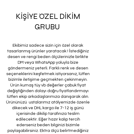
KİŞİYE ÖZEL DİKİM
GRUBU
Ekibimiz sadece sizin için özel olarak
tasarlanmış ürünler yaratacak ! İstediğiniz
desen ve rengi beden ölçülerinizle birlikte
DM veya WhatsApp yoluyla bize
göndermeniz yeterli. Farklı renk ve desen
seçeneklerini keşfetmek istiyorsanız, lütfen
bizimle iletişime geçmekten çekinmeyin.
Ürün kumaş tüy vb değerler çabuk fiyat
değiştiğinden dolayı doğru fiyatlandırmayı
lütfen ekip arkadaşlarımıza danışarak alın.
Ürününüzü ustalarımız atölyemizde özenle
dikecek ve DHL kargo ile 7-12 iş günü
içerisinde dikilip tarafınıza teslim
edilecektir. Eğer hazır kalıp tercih
ederseniz beden bilginizi bizimle
paylaşabilirsiniz. Ektra ölçü belirtmediğiniz