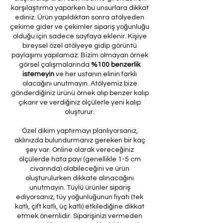
karşılaştırma yaparken bu unsurlara dikkat
ediniz. Ürün yapıldıktan sonra atölyeden
çekime gider ve çekimler sipariş yoğunluğu
olduğu için sadece sayfaya eklenir. Kişiye
bireysel özel atölyeye gidip görüntü
paylaşımı yapılamaz. Bizim olmayan örnek
görsel çalışmalarında
%100 benzerlik
istemeyin
ve her ustanın elinin farklı
olacağını unutmayın. Atölyemiz bize
gönderdiğiniz ürünü örnek alıp benzer kalıp
çıkarır ve verdiğiniz ölçülerle yeni kalıp
oluşturur.
Özel dikim yaptırmayı planlıyorsanız,
aklınızda bulundurmanız gereken bir kaç
şey var. Online olarak vereceğiniz
ölçülerde hata payı (genellikle 1-5 cm
civarında) olabileceğini ve ürün
oluşturulurken dikkate alınacağını
unutmayın. Tüylü ürünler sipariş
ediyorsanız, tüy yoğunluğunun fiyatı (tek
katlı, çift katlı, üç katlı) etkilediğine dikkat
etmek önemlidir. Siparişinizi vermeden