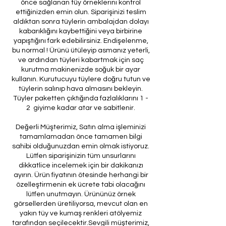
önce sağlanan tüy örneklerini kontrol
ettiğinizden emin olun. Siparişinizi teslim
aldıktan sonra tüylerin ambalajdan dolayı
kabarıklığını kaybettiğini veya birbirine
yapıştığını fark edebilirsiniz. Endişelenme,
bu normal ! Ürünü ütüleyip asmanız yeterli,
ve ardından tüyleri kabartmak için saç
kurutma makinenizde soğuk bir ayar
kullanın. Kurutucuyu tüylere doğru tutun ve
tüylerin salınıp hava almasını bekleyin.
Tüyler paketten çıktığında fazlalıklarını 1 -
2 giyime kadar atar ve sabitlenir.
Değerli Müşterimiz, Satın alma işleminizi
tamamlamadan önce tamamen bilgi
sahibi olduğunuzdan emin olmak istiyoruz.
Lütfen siparişinizin tüm unsurlarını
dikkatlice incelemek için bir dakikanızı
ayırın. Ürün fiyatının ötesinde herhangi bir
özelleştirmenin ek ücrete tabi olacağını
lütfen unutmayın. Ürününüz örnek
görsellerden üretiliyorsa, mevcut olan en
yakın tüy ve kumaş renkleri atölyemiz
tarafından seçilecektir.Sevgili müşterimiz,