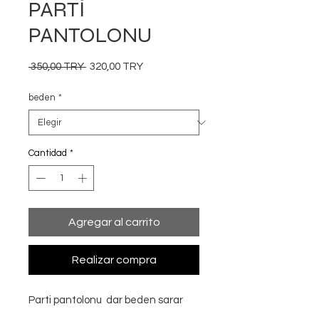
PARTİ
PANTOLONU
Precio
Precio
 350,00 TRY 
320,00 TRY
de
oferta
beden
*
Cantidad
*
Agregar al carrito
Realizar compra
Parti pantolonu dar beden sarar