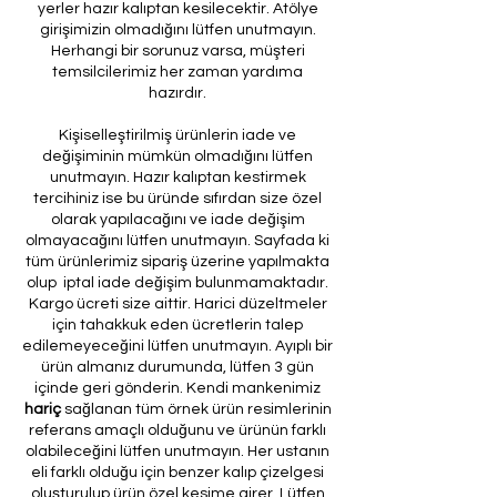
yerler hazır kalıptan kesilecektir. Atölye
girişimizin olmadığını lütfen unutmayın.
Herhangi bir sorunuz varsa, müşteri
temsilcilerimiz her zaman yardıma
hazırdır.
Kişiselleştirilmiş ürünlerin iade ve
değişiminin mümkün olmadığını lütfen
unutmayın. Hazır kalıptan kestirmek
tercihiniz ise bu üründe sıfırdan size özel
olarak yapılacağını ve iade değişim
olmayacağını lütfen unutmayın. Sayfada ki
tüm ürünlerimiz sipariş üzerine yapılmakta
olup iptal iade değişim bulunmamaktadır.
Kargo ücreti size aittir. Harici düzeltmeler
için tahakkuk eden ücretlerin talep
edilemeyeceğini lütfen unutmayın. Ayıplı bir
ürün almanız durumunda, lütfen 3 gün
içinde geri gönderin. Kendi mankenimiz
hariç
sağlanan tüm örnek ürün resimlerinin
referans amaçlı olduğunu ve ürünün farklı
olabileceğini lütfen unutmayın. Her ustanın
eli farklı olduğu için benzer kalıp çizelgesi
oluşturulup ürün özel kesime girer. Lütfen