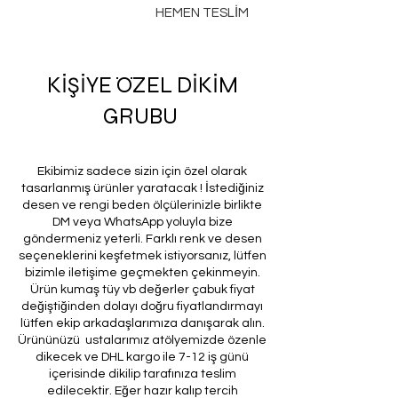
HEMEN TESLİM
KİŞİYE ÖZEL DİKİM
GRUBU
Ekibimiz sadece sizin için özel olarak
tasarlanmış ürünler yaratacak ! İstediğiniz
desen ve rengi beden ölçülerinizle birlikte
DM veya WhatsApp yoluyla bize
göndermeniz yeterli. Farklı renk ve desen
seçeneklerini keşfetmek istiyorsanız, lütfen
bizimle iletişime geçmekten çekinmeyin.
Ürün kumaş tüy vb değerler çabuk fiyat
değiştiğinden dolayı doğru fiyatlandırmayı
lütfen ekip arkadaşlarımıza danışarak alın.
Ürününüzü ustalarımız atölyemizde özenle
dikecek ve DHL kargo ile 7-12 iş günü
içerisinde dikilip tarafınıza teslim
edilecektir. Eğer hazır kalıp tercih