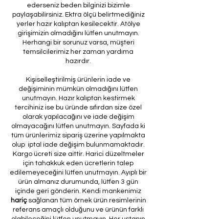
ederseniz beden bilginizi bizimle
paylaşabilirsiniz. Ektra ölçü belirtmediğiniz
yerler hazır kalıptan kesilecektir. Atölye
girişimizin olmadığını lütfen unutmayın.
Herhangi bir sorunuz varsa, müşteri
temsilcilerimiz her zaman yardıma
hazırdır.
Kişiselleştirilmiş ürünlerin iade ve
değişiminin mümkün olmadığını lütfen
unutmayın. Hazır kalıptan kestirmek
tercihiniz ise bu üründe sıfırdan size özel
olarak yapılacağını ve iade değişim
olmayacağını lütfen unutmayın. Sayfada ki
tüm ürünlerimiz sipariş üzerine yapılmakta
olup iptal iade değişim bulunmamaktadır.
Kargo ücreti size aittir. Harici düzeltmeler
için tahakkuk eden ücretlerin talep
edilemeyeceğini lütfen unutmayın. Ayıplı bir
ürün almanız durumunda, lütfen 3 gün
içinde geri gönderin. Kendi mankenimiz
hariç
sağlanan tüm örnek ürün resimlerinin
referans amaçlı olduğunu ve ürünün farklı
olabileceğini lütfen unutmayın. Her ustanın