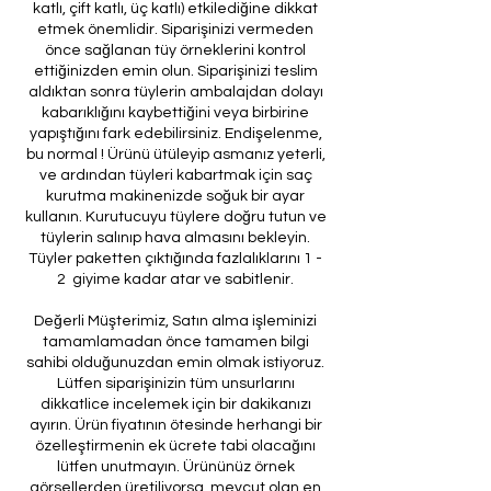
katlı, çift katlı, üç katlı) etkilediğine dikkat
etmek önemlidir. Siparişinizi vermeden
önce sağlanan tüy örneklerini kontrol
ettiğinizden emin olun. Siparişinizi teslim
aldıktan sonra tüylerin ambalajdan dolayı
kabarıklığını kaybettiğini veya birbirine
yapıştığını fark edebilirsiniz. Endişelenme,
bu normal ! Ürünü ütüleyip asmanız yeterli,
ve ardından tüyleri kabartmak için saç
kurutma makinenizde soğuk bir ayar
kullanın. Kurutucuyu tüylere doğru tutun ve
tüylerin salınıp hava almasını bekleyin.
Tüyler paketten çıktığında fazlalıklarını 1 -
2 giyime kadar atar ve sabitlenir.
Değerli Müşterimiz, Satın alma işleminizi
tamamlamadan önce tamamen bilgi
sahibi olduğunuzdan emin olmak istiyoruz.
Lütfen siparişinizin tüm unsurlarını
dikkatlice incelemek için bir dakikanızı
ayırın. Ürün fiyatının ötesinde herhangi bir
özelleştirmenin ek ücrete tabi olacağını
lütfen unutmayın. Ürününüz örnek
görsellerden üretiliyorsa, mevcut olan en