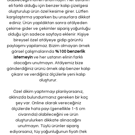
eli farklı olduğu için benzer kalıp çizelgesi
oluşturulup ürün özel kesime girer. Lütfen
karşılaştırma yaparken bu unsurlara dikkat
ediniz. Ürün yapıldıktan sonra atölyeden
çekime gider ve çekimler sipariş yoğunluğu
olduğu için sadece sayfaya eklenir. Kişiye
bireysel özel atölyeye gidip görüntü
paylaşımı yapılamaz. Bizim olmayan örnek
görsel çalışmalarında
%100 benzerlik
istemeyin
ve her ustanın elinin farklı
olacağını unutmayın. Atölyemiz bize
gönderdiğiniz ürünü örnek alıp benzer kalıp
çıkarır ve verdiğiniz ölçülerle yeni kalıp
oluşturur.
Özel dikim yaptırmayı planlıyorsanız,
aklınızda bulundurmanız gereken bir kaç
şey var. Online olarak vereceğiniz
ölçülerde hata payı (genellikle 1-5 cm
civarında) olabileceğini ve ürün
oluşturulurken dikkate alınacağını
unutmayın. Tüylü ürünler sipariş
ediyorsanız, tüy yoğunluğunun fiyatı (tek