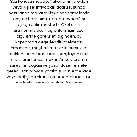
Söz konusu madde, "tüketicinin istekleri
veya kişisel ihtiyaçları doğrultusunda
hazırlanan mallara" ilişkin sözleşmelerde
cayma hakkının kullanılamayacağını
açıkça belirtmektedir. Özel dikim
ürünlerimiz de, müşterilerimizin özel
ölçülerine göre üretildiğinden, bu
kapsamda değerlendirilmektedir.
Amacımız, müşterilerimize kusursuz ve
beklentilerini tam olarak karşılayan özel
dikim ürünler sunmaktır. Ancak, üretim
sürecinin doğası ve yasal düzenlemeler
gereği, son provası yapılmış ürünlerde iade
veya değişim imkanı bulunmamaktadır. Bu
nedenle, sipariş verirken ölçülerin
doğruluğundan ve ürün detaylarının
eksiksiz olduğundan emin olunması önem
arz etmektedir.
Müşteri temsilcilerimizin tarafınıza
ileteceği kod ile son prova için ürünün
firmamıza gönderilmesi, özel tasarım
sürecinin nihai aşamasını teşkil
etmektedir. Bu son prova, ürünün
onaylanması ve nihai hale getirilmesi için