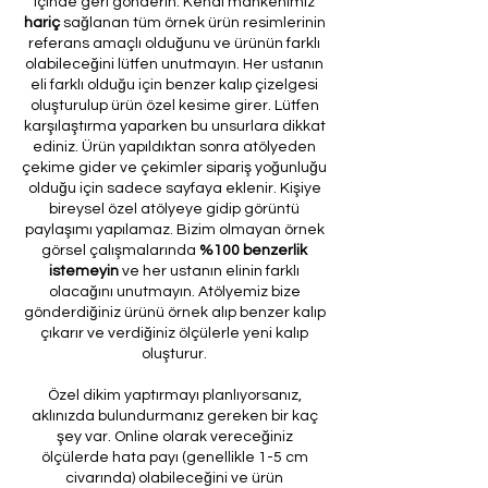
içinde geri gönderin. Kendi mankenimiz
hariç
sağlanan tüm örnek ürün resimlerinin
referans amaçlı olduğunu ve ürünün farklı
olabileceğini lütfen unutmayın. Her ustanın
eli farklı olduğu için benzer kalıp çizelgesi
oluşturulup ürün özel kesime girer. Lütfen
karşılaştırma yaparken bu unsurlara dikkat
ediniz. Ürün yapıldıktan sonra atölyeden
çekime gider ve çekimler sipariş yoğunluğu
olduğu için sadece sayfaya eklenir. Kişiye
bireysel özel atölyeye gidip görüntü
paylaşımı yapılamaz. Bizim olmayan örnek
görsel çalışmalarında
%100 benzerlik
istemeyin
ve her ustanın elinin farklı
olacağını unutmayın. Atölyemiz bize
gönderdiğiniz ürünü örnek alıp benzer kalıp
çıkarır ve verdiğiniz ölçülerle yeni kalıp
oluşturur.
Özel dikim yaptırmayı planlıyorsanız,
aklınızda bulundurmanız gereken bir kaç
şey var. Online olarak vereceğiniz
ölçülerde hata payı (genellikle 1-5 cm
civarında) olabileceğini ve ürün