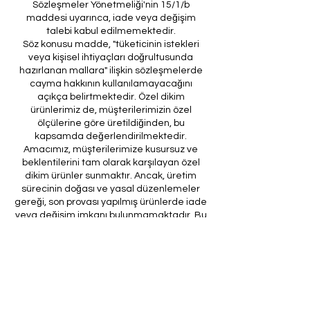
Sözleşmeler Yönetmeliği'nin 15/1/b
maddesi uyarınca, iade veya değişim
talebi kabul edilmemektedir.
Söz konusu madde, "tüketicinin istekleri
veya kişisel ihtiyaçları doğrultusunda
hazırlanan mallara" ilişkin sözleşmelerde
cayma hakkının kullanılamayacağını
açıkça belirtmektedir. Özel dikim
ürünlerimiz de, müşterilerimizin özel
ölçülerine göre üretildiğinden, bu
kapsamda değerlendirilmektedir.
Amacımız, müşterilerimize kusursuz ve
beklentilerini tam olarak karşılayan özel
dikim ürünler sunmaktır. Ancak, üretim
sürecinin doğası ve yasal düzenlemeler
gereği, son provası yapılmış ürünlerde iade
veya değişim imkanı bulunmamaktadır. Bu
nedenle, sipariş verirken ölçülerin
doğruluğundan ve ürün detaylarının
eksiksiz olduğundan emin olunması önem
arz etmektedir.
Müşteri temsilcilerimizin tarafınıza
ileteceği kod ile son prova için ürünün
firmamıza gönderilmesi, özel tasarım