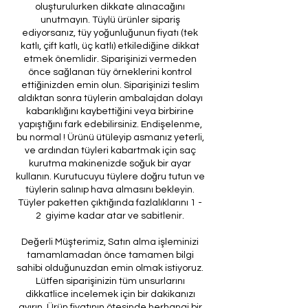
oluşturulurken dikkate alınacağını
unutmayın. Tüylü ürünler sipariş
ediyorsanız, tüy yoğunluğunun fiyatı (tek
katlı, çift katlı, üç katlı) etkilediğine dikkat
etmek önemlidir. Siparişinizi vermeden
önce sağlanan tüy örneklerini kontrol
ettiğinizden emin olun. Siparişinizi teslim
aldıktan sonra tüylerin ambalajdan dolayı
kabarıklığını kaybettiğini veya birbirine
yapıştığını fark edebilirsiniz. Endişelenme,
bu normal ! Ürünü ütüleyip asmanız yeterli,
ve ardından tüyleri kabartmak için saç
kurutma makinenizde soğuk bir ayar
kullanın. Kurutucuyu tüylere doğru tutun ve
tüylerin salınıp hava almasını bekleyin.
Tüyler paketten çıktığında fazlalıklarını 1 -
2 giyime kadar atar ve sabitlenir.
Değerli Müşterimiz, Satın alma işleminizi
tamamlamadan önce tamamen bilgi
sahibi olduğunuzdan emin olmak istiyoruz.
Lütfen siparişinizin tüm unsurlarını
dikkatlice incelemek için bir dakikanızı
ayırın. Ürün fiyatının ötesinde herhangi bir