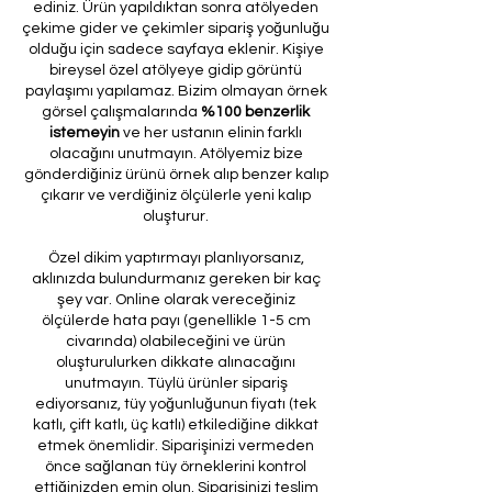
ediniz. Ürün yapıldıktan sonra atölyeden
çekime gider ve çekimler sipariş yoğunluğu
olduğu için sadece sayfaya eklenir. Kişiye
bireysel özel atölyeye gidip görüntü
paylaşımı yapılamaz. Bizim olmayan örnek
görsel çalışmalarında
%100 benzerlik
istemeyin
ve her ustanın elinin farklı
olacağını unutmayın. Atölyemiz bize
gönderdiğiniz ürünü örnek alıp benzer kalıp
çıkarır ve verdiğiniz ölçülerle yeni kalıp
oluşturur.
Özel dikim yaptırmayı planlıyorsanız,
aklınızda bulundurmanız gereken bir kaç
şey var. Online olarak vereceğiniz
ölçülerde hata payı (genellikle 1-5 cm
civarında) olabileceğini ve ürün
oluşturulurken dikkate alınacağını
unutmayın. Tüylü ürünler sipariş
ediyorsanız, tüy yoğunluğunun fiyatı (tek
katlı, çift katlı, üç katlı) etkilediğine dikkat
etmek önemlidir. Siparişinizi vermeden
önce sağlanan tüy örneklerini kontrol
ettiğinizden emin olun. Siparişinizi teslim