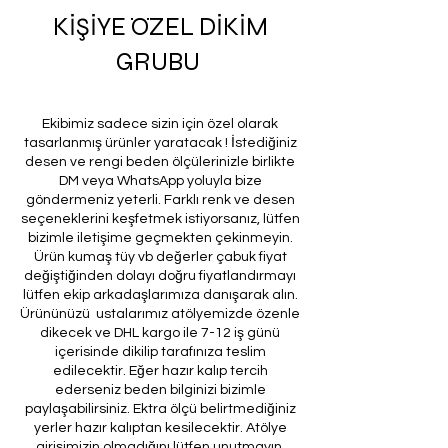
KİŞİYE ÖZEL DİKİM
GRUBU
Ekibimiz sadece sizin için özel olarak
tasarlanmış ürünler yaratacak ! İstediğiniz
desen ve rengi beden ölçülerinizle birlikte
DM veya WhatsApp yoluyla bize
göndermeniz yeterli. Farklı renk ve desen
seçeneklerini keşfetmek istiyorsanız, lütfen
bizimle iletişime geçmekten çekinmeyin.
Ürün kumaş tüy vb değerler çabuk fiyat
değiştiğinden dolayı doğru fiyatlandırmayı
lütfen ekip arkadaşlarımıza danışarak alın.
Ürününüzü ustalarımız atölyemizde özenle
dikecek ve DHL kargo ile 7-12 iş günü
içerisinde dikilip tarafınıza teslim
edilecektir. Eğer hazır kalıp tercih
ederseniz beden bilginizi bizimle
paylaşabilirsiniz. Ektra ölçü belirtmediğiniz
yerler hazır kalıptan kesilecektir. Atölye
girişimizin olmadığını lütfen unutmayın.