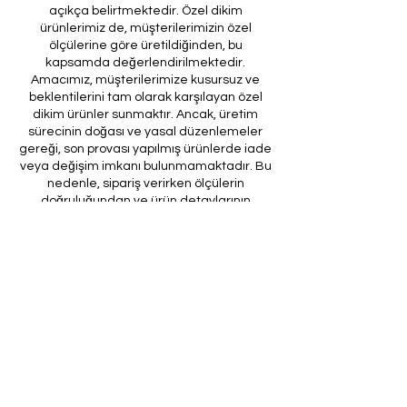
açıkça belirtmektedir. Özel dikim
ürünlerimiz de, müşterilerimizin özel
ölçülerine göre üretildiğinden, bu
kapsamda değerlendirilmektedir.
Amacımız, müşterilerimize kusursuz ve
beklentilerini tam olarak karşılayan özel
dikim ürünler sunmaktır. Ancak, üretim
sürecinin doğası ve yasal düzenlemeler
gereği, son provası yapılmış ürünlerde iade
veya değişim imkanı bulunmamaktadır. Bu
nedenle, sipariş verirken ölçülerin
doğruluğundan ve ürün detaylarının
eksiksiz olduğundan emin olunması önem
arz etmektedir.
Müşteri temsilcilerimizin tarafınıza
ileteceği kod ile son prova için ürünün
firmamıza gönderilmesi, özel tasarım
sürecinin nihai aşamasını teşkil
etmektedir. Bu son prova, ürünün
onaylanması ve nihai hale getirilmesi için
kritik bir öneme sahiptir.
Bu bağlamda, yasal haklarımız
çerçevesinde, son provaya gönderilmeyen