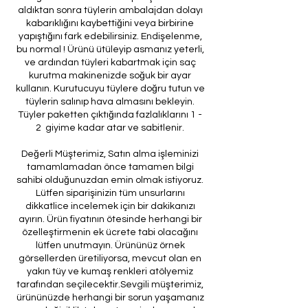
aldıktan sonra tüylerin ambalajdan dolayı
kabarıklığını kaybettiğini veya birbirine
yapıştığını fark edebilirsiniz. Endişelenme,
bu normal ! Ürünü ütüleyip asmanız yeterli,
ve ardından tüyleri kabartmak için saç
kurutma makinenizde soğuk bir ayar
kullanın. Kurutucuyu tüylere doğru tutun ve
tüylerin salınıp hava almasını bekleyin.
Tüyler paketten çıktığında fazlalıklarını 1 -
2 giyime kadar atar ve sabitlenir.
Değerli Müşterimiz, Satın alma işleminizi
tamamlamadan önce tamamen bilgi
sahibi olduğunuzdan emin olmak istiyoruz.
Lütfen siparişinizin tüm unsurlarını
dikkatlice incelemek için bir dakikanızı
ayırın. Ürün fiyatının ötesinde herhangi bir
özelleştirmenin ek ücrete tabi olacağını
lütfen unutmayın. Ürününüz örnek
görsellerden üretiliyorsa, mevcut olan en
yakın tüy ve kumaş renkleri atölyemiz
tarafından seçilecektir.Sevgili müşterimiz,
ürününüzde herhangi bir sorun yaşamanız