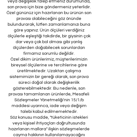
veya değişiklik talep etmeniz durumunda,
son prova için bize göndermeniz yeterlidir.
Özel gününüz için hazırlanan bu ürünün son
provası olabileceğini göz önünde
bulundurarak, lütfen zamanlamanızı buna
göre yapınız. Ürün ölçüleri verdiğiniz
ölçülerle eşleştiği takdirde, bir giysinin çok
dar veya çok bol olması gibi yanlış
ölçülerden doğabilecek sorunlardan
firmamız sorumlu değildir.
Özel dikim ürünlerimiz, müşterilerimizin
bireysel ölçülerine ve tercihlerine göre
üretilmektedir. Uzaktan çalışma
sistemimizin bir gereği olarak, son prova
süreci doğal olarak değişkenlik
gösterebilmektedir. Bu nedenle, son
provası tamamlanan ürünlerde, Mesafeli
Sözleşmeler Yönetmeliği'nin 15/1/b
maddesi uyarınca, iade veya değişim
talebi kabul edilmemektedir.
Söz konusu madde, "tüketicinin istekleri
veya kişisel ihtiyaçları doğrultusunda
hazırlanan mallara" ilişkin sözleşmelerde
cayma hakkının kullanılamayacağını