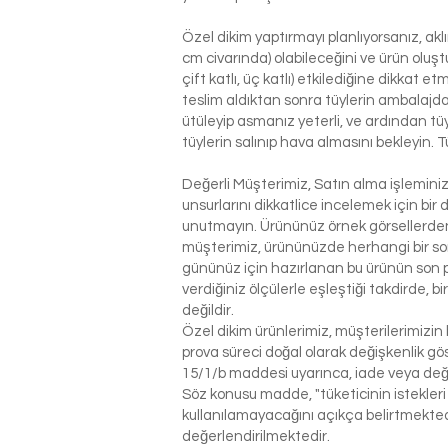
Özel dikim yaptırmayı planlıyorsanız, ak
cm civarında) olabileceğini ve ürün oluşt
çift katlı, üç katlı) etkilediğine dikkat 
teslim aldıktan sonra tüylerin ambalajdan
ütüleyip asmanız yeterli, ve ardından tü
tüylerin salınıp hava almasını bekleyin. T
Değerli Müşterimiz, Satın alma işlemin
unsurlarını dikkatlice incelemek için bir 
unutmayın. Ürününüz örnek görsellerden 
müşterimiz, ürününüzde herhangi bir so
gününüz için hazırlanan bu ürünün son p
verdiğiniz ölçülerle eşleştiği takdirde, 
değildir.
Özel dikim ürünlerimiz, müşterilerimizin 
prova süreci doğal olarak değişkenlik g
15/1/b maddesi uyarınca, iade veya değ
Söz konusu madde, "tüketicinin istekleri
kullanılamayacağını açıkça belirtmektedi
değerlendirilmektedir.