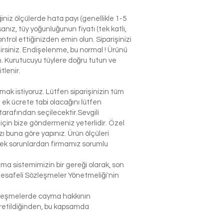
niz ölçülerde hata payı (genellikle 1-5
nız, tüy yoğunluğunun fiyatı (tek katlı,
ntrol ettiğinizden emin olun. Siparişinizi
ilirsiniz. Endişelenme, bu normal ! Ürünü
n. Kurutucuyu tüylere doğru tutun ve
tlenir.
k istiyoruz. Lütfen siparişinizin tüm
n ek ücrete tabi olacağını lütfen
arafından seçilecektir.Sevgili
çin bize göndermeniz yeterlidir. Özel
 buna göre yapınız. Ürün ölçüleri
lecek sorunlardan firmamız sorumlu
şma sistemimizin bir gereği olarak, son
Mesafeli Sözleşmeler Yönetmeliği'nin
sözleşmelerde cayma hakkının
 üretildiğinden, bu kapsamda