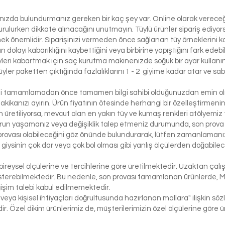
lınızda bulundurmanız gereken bir kaç şey var. Online olarak vereceği
urulurken dikkate alınacağını unutmayın. Tüylü ürünler sipariş ediyorsa
etmek önemlidir. Siparişinizi vermeden önce sağlanan tüy örneklerini ko
 dolayı kabarıklığını kaybettiğini veya birbirine yapıştığını fark edeb
yleri kabartmak için saç kurutma makinenizde soğuk bir ayar kullanı
üyler paketten çıktığında fazlalıklarını 1 - 2 giyime kadar atar ve sabi
izi tamamlamadan önce tamamen bilgi sahibi olduğunuzdan emin olma
dakikanızı ayırın. Ürün fiyatının ötesinde herhangi bir özelleştirmeni
üretiliyorsa, mevcut olan en yakın tüy ve kumaş renkleri atölyemiz t
run yaşamanız veya değişiklik talep etmeniz durumunda, son prova i
rovası olabileceğini göz önünde bulundurarak, lütfen zamanlamanızı
bir giysinin çok dar veya çok bol olması gibi yanlış ölçülerden doğabi
bireysel ölçülerine ve tercihlerine göre üretilmektedir. Uzaktan çalı
österebilmektedir. Bu nedenle, son provası tamamlanan ürünlerde, 
işim talebi kabul edilmemektedir.
 veya kişisel ihtiyaçları doğrultusunda hazırlanan mallara" ilişkin 
r. Özel dikim ürünlerimiz de, müşterilerimizin özel ölçülerine göre