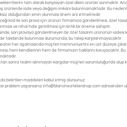
klentilerini tam olarak karşılayan özel dikim ürünler sunmaktır. Anc
ış ürünlerde iade veya değişim imkanı bulunmamaktadır. Bu nedenle, 
iksiz olduğundan emin olunması önem arz etmektedir.
eceği kod ile son prova için ürünün firmamıza gönderilmesi, özel tasa
ası ve nihai hale getirilmesi için kritik bir öneme sahiptir.
inde, son provaya gönderilmeyen bir özel tasarım ürününün iadesi k
de talebinde bulunması durumunda, bu talep karşılanmayacaktır.
ecinin her aşamasında müşteri memnuniyetini en üst düzeye çıkarma
si, hem kendilerinin hem de firmamızın haklarını koruyacaktır. Bu ö
maktadır.
tıktan sonra teslim alınmayan kargolar müşteri sorumluluğunda olu
da belirtilen maddeleri kabul etmiş olursunuz.
gi bir problem yaşarsanız
info@blancheateliershop.com
adresinden ula