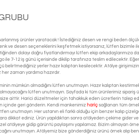
M GRUBU
Bola
asarlanmış ürünler yaratacak ! İstediğiniz desen ve rengi beden ölçü
ı renk ve desen seçeneklerini keşfetmek istiyorsanız, lütfen biziml
tiğinden dolayı doğru fiyatlandırmayı lütfen ekip arkadaşlarımıza d
le 7-12 iş günü içerisinde dikilip tarafınıza teslim edilecektir. Eğe
 ölçü belirtmediğiniz yerler hazır kalıptan kesilecektir. Atölye girişim
iz her zaman yardıma hazırdır.
şiminin mümkün olmadığını lütfen unutmayın. Hazır kalıptan kestirmek 
 olmayacağını lütfen unutmayın. Sayfada ki tüm ürünlerimiz sipariş ü
ze aittir. Harici düzeltmeler için tahakkuk eden ücretlerin talep e
ün içinde geri gönderin. Kendi mankenimiz
hariç
sağlanan tüm örnek 
ütfen unutmayın. Her ustanın eli farklı olduğu için benzer kalıp çizelg
ra dikkat ediniz. Ürün yapıldıktan sonra atölyeden çekime gider ve 
 özel atölyeye gidip görüntü paylaşımı yapılamaz. Bizim olmayan örn
lacağını unutmayın. Atölyemiz bize gönderdiğiniz ürünü örnek alıp benze