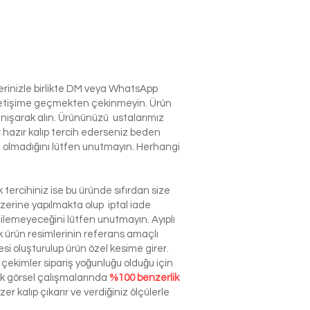
lerinizle birlikte DM veya WhatsApp
e iletişime geçmekten çekinmeyin. Ürün
anışarak alın. Ürününüzü ustalarımız
r hazır kalıp tercih ederseniz beden
izin olmadığını lütfen unutmayın. Herhangi
tercihiniz ise bu üründe sıfırdan size
zerine yapılmakta olup iptal iade
dilemeyeceğini lütfen unutmayın. Ayıplı
ürün resimlerinin referans amaçlı
esi oluşturulup ürün özel kesime girer.
çekimler sipariş yoğunluğu olduğu için
ek görsel çalışmalarında
%100 benzerlik
r kalıp çıkarır ve verdiğiniz ölçülerle