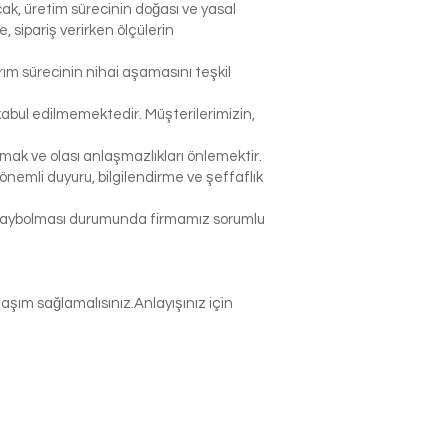
ak, üretim sürecinin doğası ve yasal
sipariş verirken ölçülerin
rım sürecinin nihai aşamasını teşkil
abul edilmemektedir. Müşterilerimizin,
k ve olası anlaşmazlıkları önlemektir.
nemli duyuru, bilgilendirme ve şeffaflık
p kaybolması durumunda firmamız sorumlu
şım sağlamalısınız.Anlayışınız için