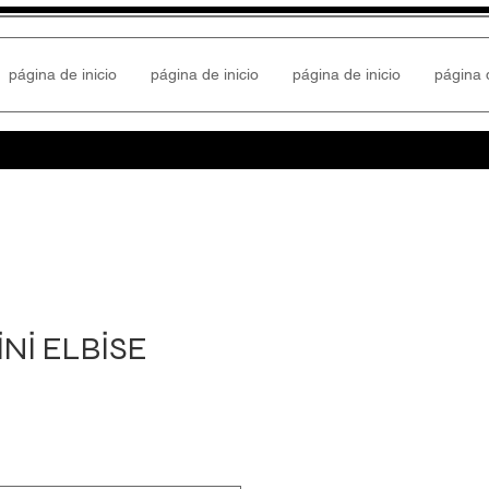
página de inicio
página de inicio
página de inicio
página d
Nİ ELBİSE