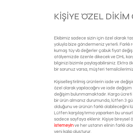
KİŞİYE ÖZEL DİKİ
Ekibimiz sadece sizin için özel olarak t
yoluyla bize göndermeniz yeterli. Farkl
kumaş tüy vb değerler çabuk fiyat değiş
atölyemizde özenle dikecek ve DHL kargo i
bilginizi bizimle paylaşabilirsiniz. Ektra
bir sorunuz varsa, müşteri temsilcilerim
Kişiselleştirilmiş ürünlerin iade ve deği
özel olarak yapılacağını ve iade değişim
değişim bulunmamaktadır. Kargo ücreti si
bir ürün almanız durumunda, lütfen 3 g
olduğunu ve ürünün farklı olabileceğini l
Lütfen karşılaştırma yaparken bu unsurla
sadece sayfaya eklenir. Kişiye bireysel
istemeyin
ve her ustanın elinin farklı o
yeni kalıp oluşturur.