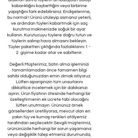
kabarıklığını kaybettiğini veya birbirine
yapıştığını fark edebilirsiniz. Endişelenme,
bu normal ! Ürünü ütüleyip asmanız yeterli,
ve ardından tüyleri kabartmak için saç
kurutma makinenizde soğuk bir ayar
kullanın. Kurutucuyu tüylere doğru tutun ve
tüylerin salınıp hava almasını bekleyin.
Tüyler paketten çıktığında fazlalıklarını 1 -
2 giyime kadar atar ve sabitlenir.
Değerli Müşterimiz, Satın alma işleminizi
tamamlamadan önce tamamen bilgi
sahibi olduğunuzdan emin olmak istiyoruz.
Lütfen siparişinizin tüm unsurlarını
dikkatlice incelemek için bir dakikanızı
ayırın. Ürün fiyatının ötesinde herhangi bir
özelleştirmenin ek ücrete tabi olacağını
lütfen unutmayın. Ürününüz örnek
görsellerden üretiliyorsa, mevcut olan en
yakın tüy ve kumaş renkleri atölyemiz
tarafından seçilecektir.Sevgili müşterimiz,
ürününüzde herhangi bir sorun yaşamanız
veya değişiklik talep etmeniz durumunda,