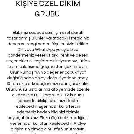
KİŞİYE ÖZEL DİKİM
GRUBU
Ekibimiz sadece sizin için özel olarak
tasarlanmış ürünler yaratacak ! İstediğiniz
desen ve rengi beden ölçülerinizle birlikte
DM veya WhatsApp yoluyla bize
göndermeniz yeterli. Farklı renk ve desen
seçeneklerini keşfetmek istiyorsanız, lütfen
bizimle iletişime geçmekten çekinmeyin.
Ürün kumaş tüy vb değerler çabuk fiyat
değiştiğinden dolayı doğru fiyatlandırmayı
lütfen ekip arkadaşlarımıza danışarak alın.
Ürününüzü ustalarımız atölyemizde özenle
dikecek ve DHL kargo ile 7-12 iş günü
içerisinde dikilip tarafınıza teslim
edilecektir. Eğer hazır kalıp tercih
ederseniz beden bilginizi bizimle
paylaşabilirsiniz. Ektra ölçü belirtmediğiniz
yerler hazır kalıptan kesilecektir. Atölye
girişimizin olmadığını lütfen unutmayın.