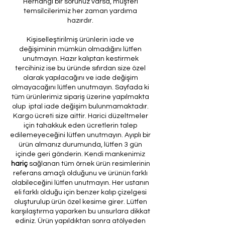
Herhangi bir sorunuz varsa, müşteri
temsilcilerimiz her zaman yardıma
hazırdır.
Kişiselleştirilmiş ürünlerin iade ve
değişiminin mümkün olmadığını lütfen
unutmayın. Hazır kalıptan kestirmek
tercihiniz ise bu üründe sıfırdan size özel
olarak yapılacağını ve iade değişim
olmayacağını lütfen unutmayın. Sayfada ki
tüm ürünlerimiz sipariş üzerine yapılmakta
olup iptal iade değişim bulunmamaktadır.
Kargo ücreti size aittir. Harici düzeltmeler
için tahakkuk eden ücretlerin talep
edilemeyeceğini lütfen unutmayın. Ayıplı bir
ürün almanız durumunda, lütfen 3 gün
içinde geri gönderin. Kendi mankenimiz
hariç
sağlanan tüm örnek ürün resimlerinin
referans amaçlı olduğunu ve ürünün farklı
olabileceğini lütfen unutmayın. Her ustanın
eli farklı olduğu için benzer kalıp çizelgesi
oluşturulup ürün özel kesime girer. Lütfen
karşılaştırma yaparken bu unsurlara dikkat
ediniz. Ürün yapıldıktan sonra atölyeden