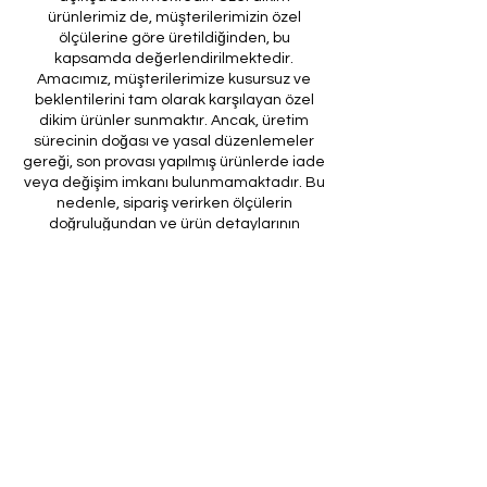
ürünlerimiz de, müşterilerimizin özel
ölçülerine göre üretildiğinden, bu
kapsamda değerlendirilmektedir.
Amacımız, müşterilerimize kusursuz ve
beklentilerini tam olarak karşılayan özel
dikim ürünler sunmaktır. Ancak, üretim
sürecinin doğası ve yasal düzenlemeler
gereği, son provası yapılmış ürünlerde iade
veya değişim imkanı bulunmamaktadır. Bu
nedenle, sipariş verirken ölçülerin
doğruluğundan ve ürün detaylarının
eksiksiz olduğundan emin olunması önem
arz etmektedir.
Müşteri temsilcilerimizin tarafınıza
ileteceği kod ile son prova için ürünün
firmamıza gönderilmesi, özel tasarım
sürecinin nihai aşamasını teşkil
etmektedir. Bu son prova, ürünün
onaylanması ve nihai hale getirilmesi için
kritik bir öneme sahiptir.
Bu bağlamda, yasal haklarımız
çerçevesinde, son provaya gönderilmeyen
bir özel tasarım ürününün iadesi kabul