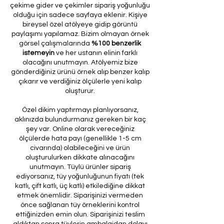
çekime gider ve çekimler sipariş yoğunluğu
olduğu için sadece sayfaya eklenir. Kişiye
bireysel özel atölyeye gidip görüntü
paylaşımı yapılamaz. Bizim olmayan örnek
görsel çalışmalarında
%100 benzerlik
istemeyin
ve her ustanın elinin farklı
olacağını unutmayın. Atölyemiz bize
gönderdiğiniz ürünü örnek alıp benzer kalıp
çıkarır ve verdiğiniz ölçülerle yeni kalıp
oluşturur.
Özel dikim yaptırmayı planlıyorsanız,
aklınızda bulundurmanız gereken bir kaç
şey var. Online olarak vereceğiniz
ölçülerde hata payı (genellikle 1-5 cm
civarında) olabileceğini ve ürün
oluşturulurken dikkate alınacağını
unutmayın. Tüylü ürünler sipariş
ediyorsanız, tüy yoğunluğunun fiyatı (tek
katlı, çift katlı, üç katlı) etkilediğine dikkat
etmek önemlidir. Siparişinizi vermeden
önce sağlanan tüy örneklerini kontrol
ettiğinizden emin olun. Siparişinizi teslim
aldıktan sonra tüylerin ambalajdan dolayı